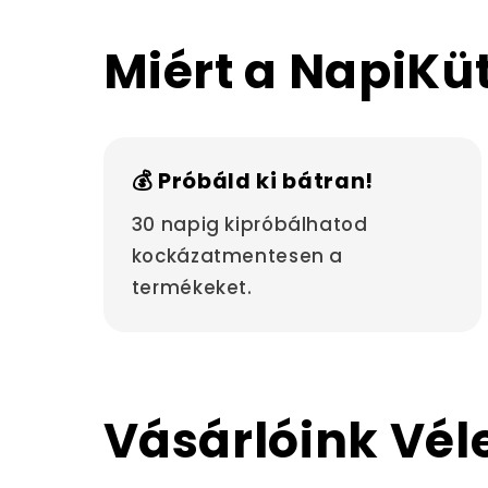
Miért a NapiKü
💰 Próbáld ki bátran!
30 napig kipróbálhatod
kockázatmentesen a
termékeket.
Vásárlóink Vé