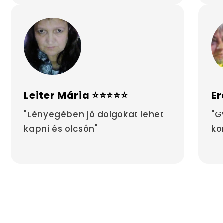
Leiter Mária ⭐⭐⭐⭐⭐
Er
"Lényegében jó dolgokat lehet
"G
kapni és olcsón"
ko