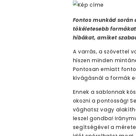
Fontos munkád során a
tökéletesebb formákat 
hibákat, amiket szaba
A varrás, a szövettel 
hiszen minden mintána
Pontosan emiatt fonto
kivágásnál a formák e
Ennek a sablonnak kö
okozni a pontosság! S
vághatsz vagy alakíth
leszel gondba! Iránym
segítségével a mérete
időt spórolhatsz meg!