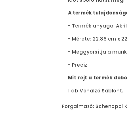
A termék tulajdonság
- Termék anyaga: Akril
- Mérete: 22,86 cm x 2
- Meggyorsítja a mun
- Precíz
Mit rejt a termék dob
1 db Vonalzó Sablont.
Forgalmazó: Schenopol K