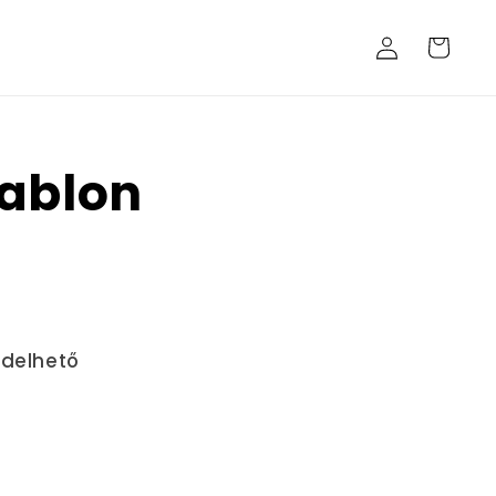
Bejelentkezés
Kosár
Sablon
ndelhető
nek