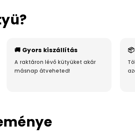
tyü?
🚚 Gyors kiszállítás
📦
A raktáron lévő kütyüket akár
Tö
másnap átveheted!
az
leménye