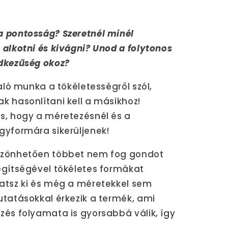
 pontosság? Szeretnél minél
alkotni és kivágni? Unod a folytonos
dkezűség okoz?
való munka a tökéletességről szól,
k hasonlítani kell a másikhoz!
s, hogy a méretezésnél és a
gyformára sikerüljenek!
szönhetően többet nem fog gondot
egítségével tökéletes formákat
atsz ki és még a méretekkel sem
utatásokkal érkezik a termék, ami
zés folyamata is gyorsabbá válik, így