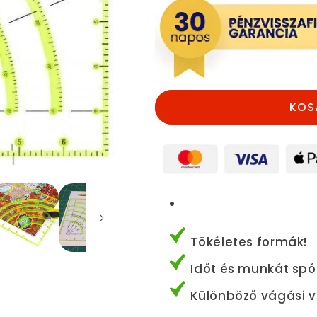
csökkentése
növelése
KOS
Tökéletes formák!
Időt és munkát spó
Különböző vágási v