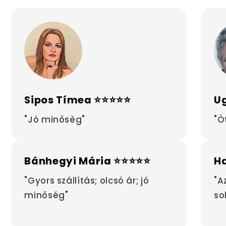
Sipos Tímea ⭐⭐⭐⭐⭐
Ug
"Jó minősèg"
"Ö
Bánhegyi Mária ⭐⭐⭐⭐⭐
H
"Gyors szállítás; olcsó ár; jó
"A
minőség"
so