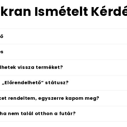
kran Ismételt Kérd
dő
és
hetek vissza terméket?
z „Előrendelhető” státusz?
ket rendeltem, egyszerre kapom meg?
 ha nem talál otthon a futár?