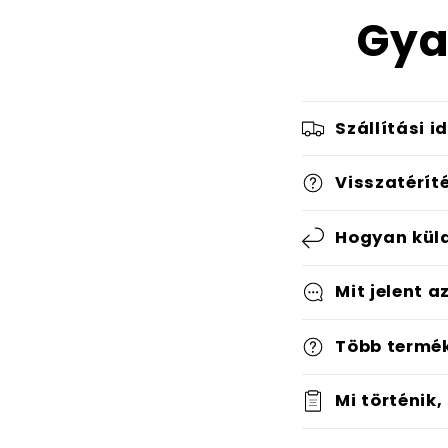
Gya
Szállítási i
Visszatérít
Hogyan küld
Mit jelent a
Több termé
Mi történik,