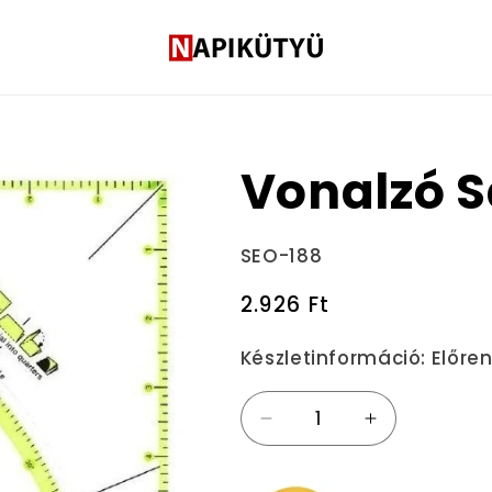
Vonalzó 
Termékváltozat:
SEO-188
Normál
2.926 Ft
ár
Készletinformáció:
Előre
Vonalzó
Vonalzó
Sablon
Sablon
mennyiségének
mennyiségé