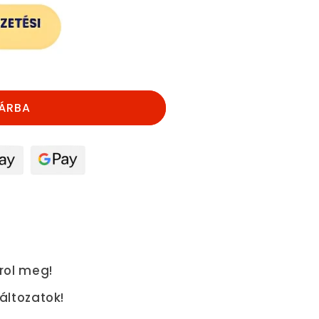
ÁRBA
rol meg!
áltozatok!