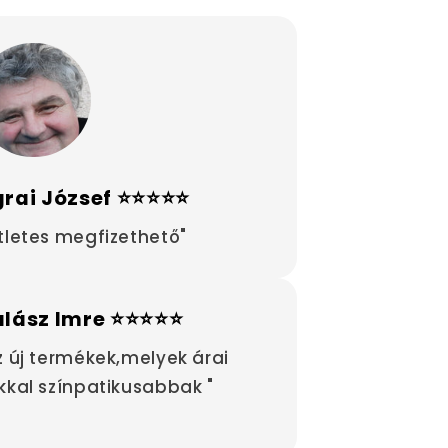
rai József ⭐⭐⭐⭐⭐
tletes megfizethető"
alász Imre ⭐⭐⭐⭐⭐
z új termékek,melyek árai
kkal színpatikusabbak "