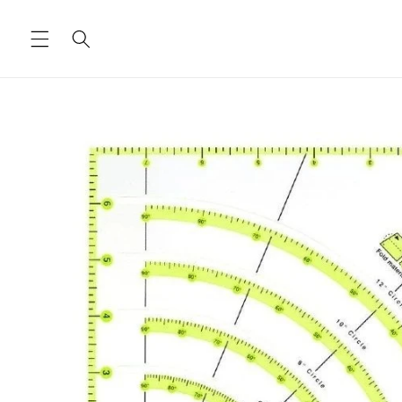
Ugrás a
tartalomhoz
Kihagyás, és
ugrás a
termékadatokra