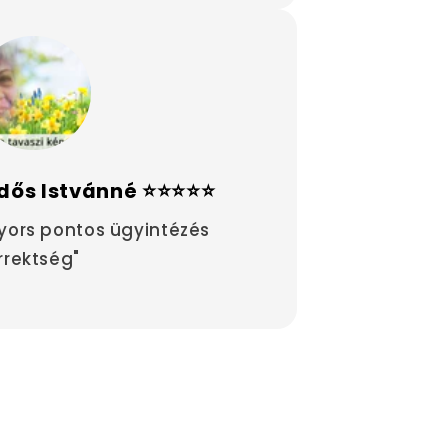
dős Istvánné ⭐⭐⭐⭐⭐
yors pontos ügyintézés
rrektség"