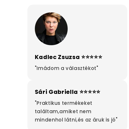
Kadlec Zsuzsa ⭐⭐⭐⭐⭐
"Imádom a választékot"
Sári Gabriella ⭐⭐⭐⭐⭐
"Praktikus termékeket
találtam,amiket nem
mindenhol látni,és az áruk is jó"