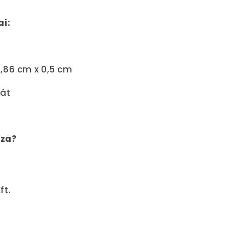
ai:
2,86 cm x 0,5 cm
kát
oza?
ft.