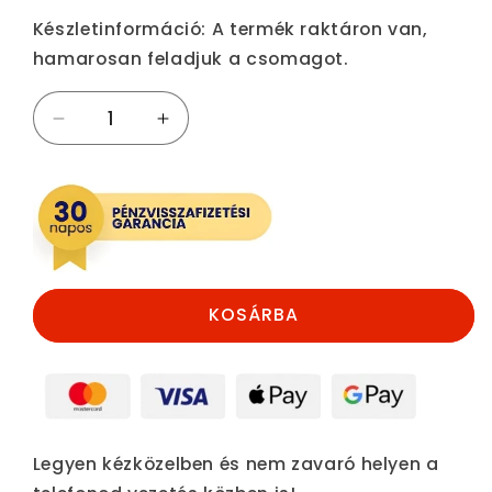
ár
Készletinformáció:
A termék raktáron van,
hamarosan feladjuk a csomagot.
Visszapillantóra
Visszapillantóra
helyezhető
helyezhető
telefontartó
telefontartó
mennyiségének
mennyiségének
csökkentése
növelése
KOSÁRBA
Legyen kézközelben és nem zavaró helyen a