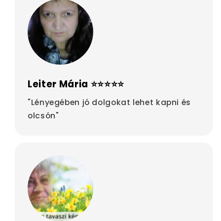
Leiter Mária ⭐⭐⭐⭐⭐
"Lényegében jó dolgokat lehet kapni és
olcsón"