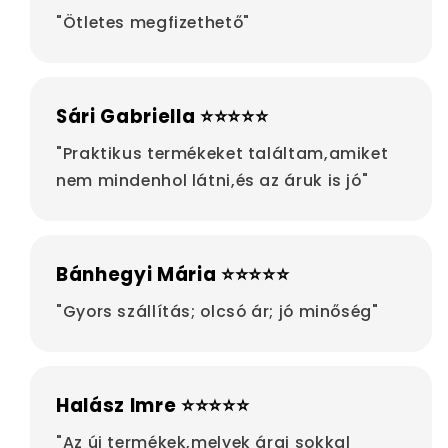
"Ötletes megfizethető"
Sári Gabriella ⭐⭐⭐⭐⭐
"Praktikus termékeket találtam,amiket
nem mindenhol látni,és az áruk is jó"
Bánhegyi Mária ⭐⭐⭐⭐⭐
"Gyors szállítás; olcsó ár; jó minőség"
Halász Imre ⭐⭐⭐⭐⭐
"Az új termékek,melyek árai sokkal