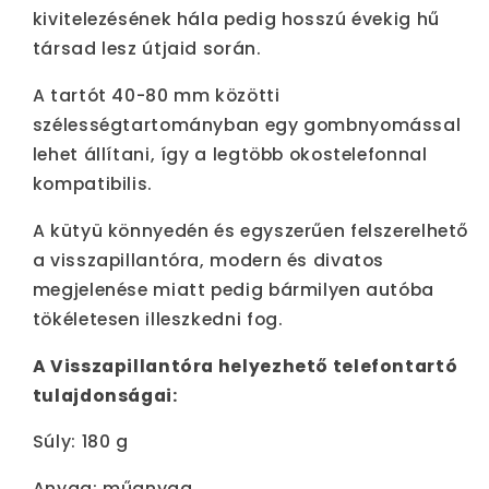
kivitelezésének hála pedig hosszú évekig hű
társad lesz útjaid során.
A tartót 40-80 mm közötti
szélességtartományban egy gombnyomással
lehet állítani, így a legtöbb okostelefonnal
kompatibilis.
A kütyü könnyedén és egyszerűen felszerelhető
a visszapillantóra, modern és divatos
megjelenése miatt pedig bármilyen autóba
tökéletesen illeszkedni fog.
A Visszapillantóra helyezhető telefontartó
tulajdonságai:
Súly: 180 g
Anyag: műanyag