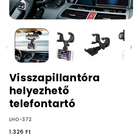
Visszapillantóra
helyezhető
telefontartó
Termékváltozat:
LHO-372
Normál
1.326 Ft