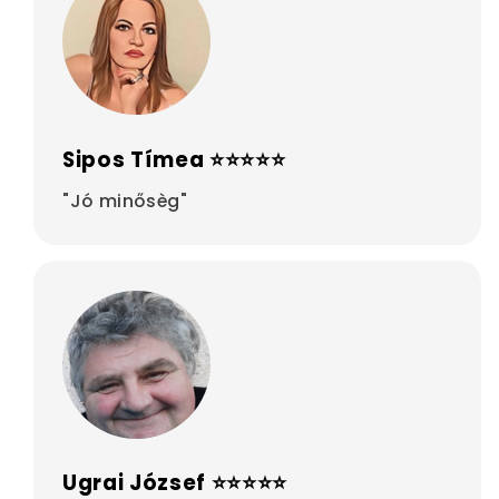
Sipos Tímea ⭐⭐⭐⭐⭐
"Jó minősèg"
Ugrai József ⭐⭐⭐⭐⭐