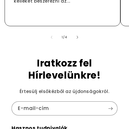
kelléket beszerezni az...
/
1
/
4
Iratkozz fel
Hírlevelünkre!
Értesülj elsőkézből az újdonságokról.
E-mail-cím
Hasznos tudnivalók