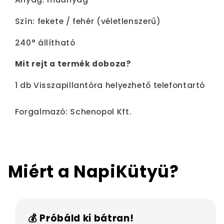
Szín: fekete / fehér (véletlenszerű)
240° állítható
Mit rejt a termék doboza?
1 db Visszapillantóra helyezhető telefontartó
Forgalmazó: Schenopol Kft.
Miért a NapiKütyü?
💰 Próbáld ki bátran!