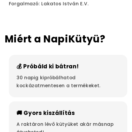
Forgalmazó: Lakatos István E.V.
Miért a NapiKütyü?
💰 Próbáld ki bátran!
30 napig kipróbálhatod
kockázatmentesen a termékeket.
🚚 Gyors kiszállítás
A raktáron lévő kütyüket akár másnap