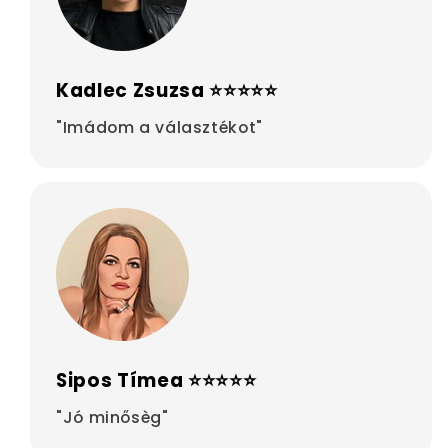
Kadlec Zsuzsa ⭐⭐⭐⭐⭐
"Imádom a választékot"
Sipos Tímea ⭐⭐⭐⭐⭐
"Jó minősèg"