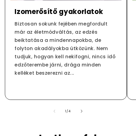
Izomerősítő gyakorlatok
Biztosan sokunk fejében megfordult
már az életmódváltás, az edzés
beiktatása a mindennapokba, de
folyton akadályokba ütközünk. Nem
tudjuk, hogyan kell nekifogni, nincs idő
edzőterembe járni, drága minden
kelléket beszerezni az...
/
1
/
4