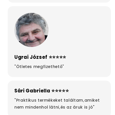
Ugrai József ⭐⭐⭐⭐⭐
"Ötletes megfizethető"
Sári Gabriella ⭐⭐⭐⭐⭐
"Praktikus termékeket találtam,amiket
nem mindenhol látni,és az áruk is jó"