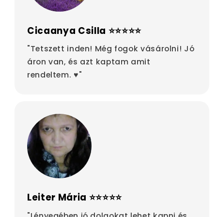
Cicaanya Csilla ⭐⭐⭐⭐⭐
"Tetszett inden! Még fogok vásárolni! Jó
áron van, és azt kaptam amit
rendeltem. ♥"
Leiter Mária ⭐⭐⭐⭐⭐
"Lényegében jó dolgokat lehet kapni és