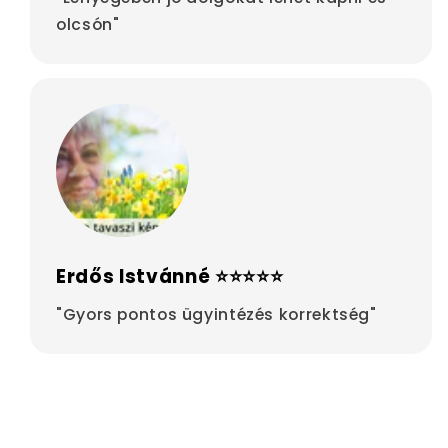
olcsón"
Erdős Istvánné ⭐⭐⭐⭐⭐
"Gyors pontos ügyintézés korrektség"