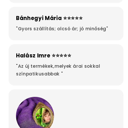
Bánhegyi Mária ⭐⭐⭐⭐⭐
"Gyors szállítás; olcsó ár; jó minőség"
Halász Imre ⭐⭐⭐⭐⭐
"Az új termékek,melyek árai sokkal
színpatikusabbak "