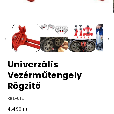
Univerzális
Vezérműtengely
Rögzítő
Termékváltozat:
KBL-512
Normál
4.490 Ft