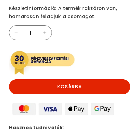
ár
Készletinformáció:
A termék raktáron van,
hamarosan feladjuk a csomagot.
Univerzális
Univerzális
Vezérműtengely
Vezérműtengely
Rögzítő
Rögzítő
mennyiségének
mennyiségének
csökkentése
növelése
KOSÁRBA
Hasznos tudnivalók: