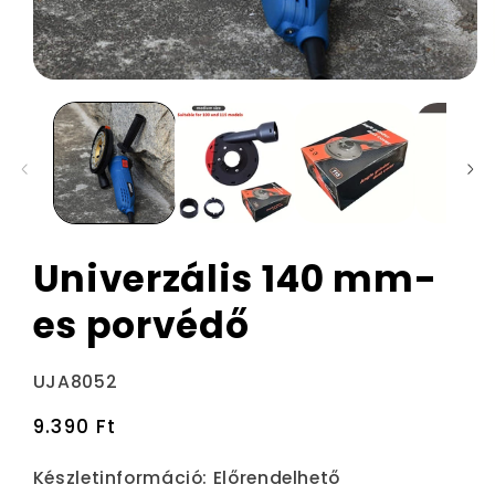
Univerzális 140 mm-
es porvédő
Termékváltozat:
UJA8052
Normál
9.390 Ft
ár
Készletinformáció:
Előrendelhető