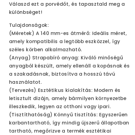
Válaszd ezt a porvédőt, és tapasztald meg a
különbséget!
Tulajdonságok:
(Méretek) A 140 mm-es átmérő: Ideális méret,
amely kompatibilis a legtöbb eszközzel, így
széles körben alkalmazható.
(Anyag) Strapabíró anyag: Kiváló minőségű
anyagból készült, amely ellenáll a kopásnak és
a szakadásnak, biztosítva a hosszú távú
használatot.
(Tervezés) Esztétikus kialakítás: Modern és
letisztult dizájn, amely bármilyen környezetbe
illeszkedik, legyen az otthoni vagy ipari.
(Tisztíthatóság) Könnyű tisztítás: Egyszerűen
karbantartható, így mindig újszerű állapotban
tartható, megőrizve a termék esztétikai