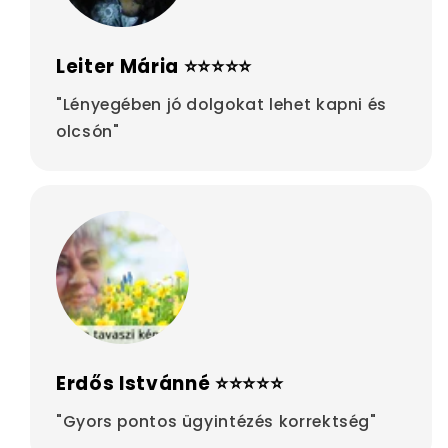
Leiter Mária ⭐⭐⭐⭐⭐
"Lényegében jó dolgokat lehet kapni és
olcsón"
Erdős Istvánné ⭐⭐⭐⭐⭐
"Gyors pontos ügyintézés korrektség"