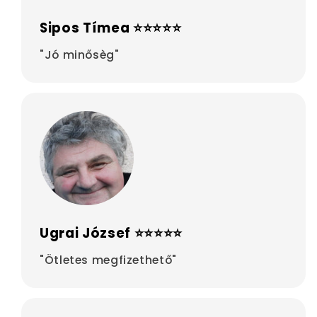
Sipos Tímea ⭐⭐⭐⭐⭐
"Jó minősèg"
Ugrai József ⭐⭐⭐⭐⭐
"Ötletes megfizethető"