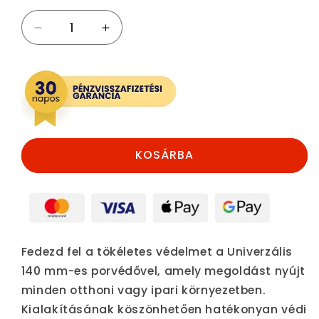
Univerzális
Univerzális
140
140
mm-
mm-
es
es
porvédő
porvédő
mennyiségének
mennyiségének
csökkentése
növelése
KOSÁRBA
Fedezd fel a tökéletes védelmet a Univerzális
140 mm-es porvédővel, amely megoldást nyújt
minden otthoni vagy ipari környezetben.
Kialakításának köszönhetően hatékonyan védi