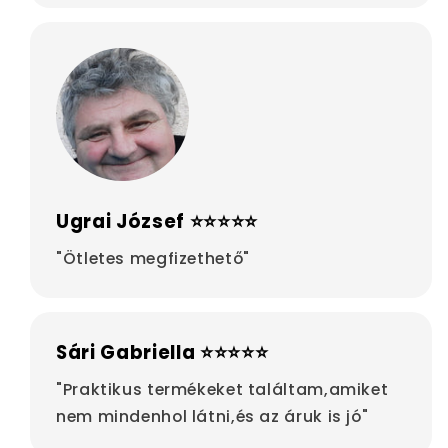
Ugrai József ⭐⭐⭐⭐⭐
"Ötletes megfizethető"
Sári Gabriella ⭐⭐⭐⭐⭐
"Praktikus termékeket találtam,amiket
nem mindenhol látni,és az áruk is jó"