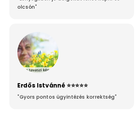
olcsón"
Erdős Istvánné ⭐⭐⭐⭐⭐
"Gyors pontos ügyintézés korrektség"