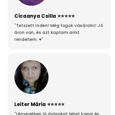
Cicaanya Csilla ⭐⭐⭐⭐⭐
"Tetszett inden! Még fogok vásárolni! Jó
áron van, és azt kaptam amit
rendeltem. ♥"
Leiter Mária ⭐⭐⭐⭐⭐
"Lényegében jó dolgokat lehet kapni és