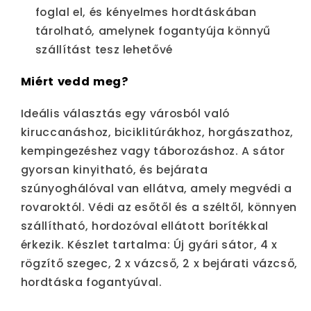
foglal el, és kényelmes hordtáskában
tárolható, amelynek fogantyúja könnyű
szállítást tesz lehetővé
Miért vedd meg?
Ideális választás egy városból való
kiruccanáshoz, biciklitúrákhoz, horgászathoz,
kempingezéshez vagy táborozáshoz. A sátor
gyorsan kinyitható, és bejárata
szúnyoghálóval van ellátva, amely megvédi a
rovaroktól. Védi az esőtől és a széltől, könnyen
szállítható, hordozóval ellátott borítékkal
érkezik. Készlet tartalma: Új gyári sátor, 4 x
rögzítő szegec, 2 x vázcső, 2 x bejárati vázcső,
hordtáska fogantyúval.