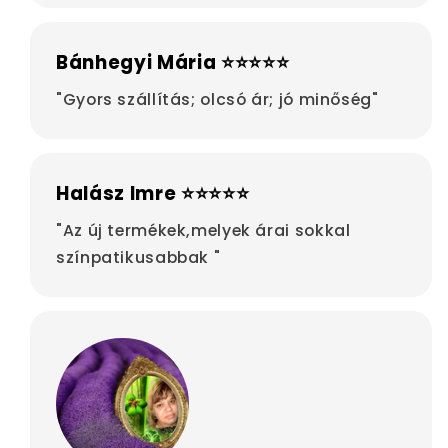
Bánhegyi Mária ⭐⭐⭐⭐⭐
"Gyors szállítás; olcsó ár; jó minőség"
Halász Imre ⭐⭐⭐⭐⭐
"Az új termékek,melyek árai sokkal
színpatikusabbak "