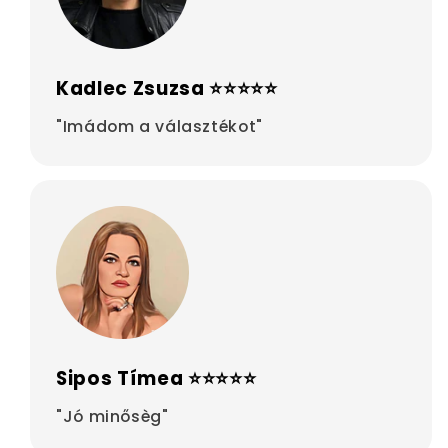
Kadlec Zsuzsa ⭐⭐⭐⭐⭐
"Imádom a választékot"
Sipos Tímea ⭐⭐⭐⭐⭐
"Jó minősèg"