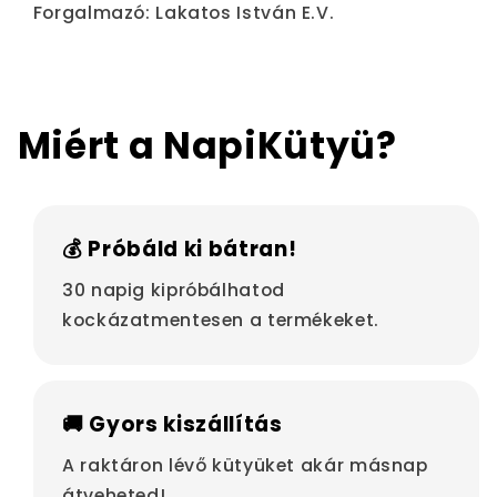
Forgalmazó: Lakatos István E.V.
Miért a NapiKütyü?
💰 Próbáld ki bátran!
30 napig kipróbálhatod
kockázatmentesen a termékeket.
🚚 Gyors kiszállítás
A raktáron lévő kütyüket akár másnap
átveheted!