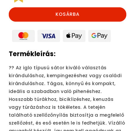
könnyűszerkezetes,
könnyűszerkezetes,
könnyen
könnyen
KOSÁRBA
összeszerelhető,
összeszerelhető,
praktikus
praktikus
és
és
strapabíró.
strapabíró.
mennyiségének
mennyiségének
csökkentése
növelése
Termékleírás:
??️ Az iglo típusú sátor kiváló választás
kiránduláshoz, kempingezéshez vagy családi
kiránduláshoz. Tágas, könnyű és kompakt,
ideális a szabadban való pihenéshez.
Hosszabb túrákhoz, biciklizéshez, kenuzás
vagy túrázáshoz is tökéletes. A tetején
található szellőzőnyílás biztosítja a megfelelő
szellőzést, és eső esetén le is fedhetjük. Vízálló
anyagból készült, így nem kell aggódnunk az