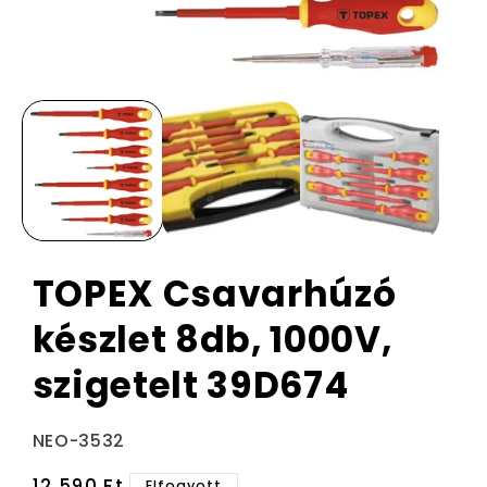
TOPEX Csavarhúzó
készlet 8db, 1000V,
szigetelt 39D674
Termékváltozat:
NEO-3532
Normál
12.590 Ft
Elfogyott