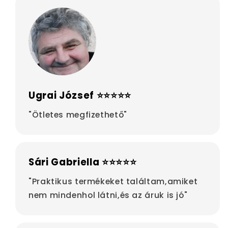
Ugrai József ⭐⭐⭐⭐⭐
"Ötletes megfizethető"
Sári Gabriella ⭐⭐⭐⭐⭐
"Praktikus termékeket találtam,amiket
nem mindenhol látni,és az áruk is jó"