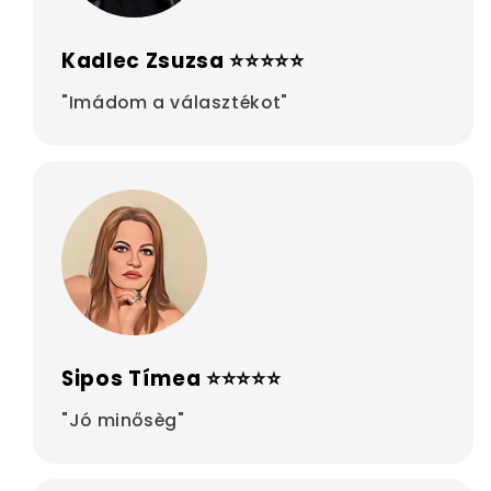
Kadlec Zsuzsa ⭐⭐⭐⭐⭐
"Imádom a választékot"
Sipos Tímea ⭐⭐⭐⭐⭐
"Jó minősèg"