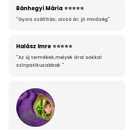
Bánhegyi Mária ⭐⭐⭐⭐⭐
"Gyors szállítás; olcsó ár; jó minőség"
Halász Imre ⭐⭐⭐⭐⭐
"Az új termékek,melyek árai sokkal
színpatikusabbak "