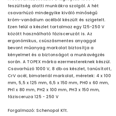
feszültség alatti munkákra szolgál. A hét
csavarhúzó mindegyike kiváló minőségű
króm-vanádium acélból készült és szigetelt.
Ezen felül a készlet tartalmaz egy 125-250 V
között használható fázisceruzát is. Az
ergonómikus, csúszásmentes anyaggal
bevont műanyag markolat biztosítja a
kényelmet és a biztonságot a munkavégzés
során. A TOPEX márka ezermestereknek készül.
Csavarhúzó 1000 V, 8 db‑os készlet, tanúsított,
CrV acél, bimateriál markolat, méretek: 4 x 100
mm, 5,5 x 125 mm, 6,5 x 150 mm, PH0 x 60 mm,
PH1 x 80 mm, PH2 x 100 mm, PH3 x 150 mm,
fázisceruza 125 - 250 V
Forgalmazó: Schenopol Kft.