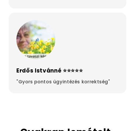
Erdős Istvánné ⭐⭐⭐⭐⭐
"Gyors pontos ügyintézés korrektség"