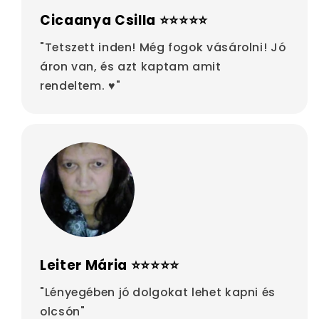
Cicaanya Csilla ⭐⭐⭐⭐⭐
"Tetszett inden! Még fogok vásárolni! Jó
áron van, és azt kaptam amit
rendeltem. ♥"
Leiter Mária ⭐⭐⭐⭐⭐
"Lényegében jó dolgokat lehet kapni és
olcsón"