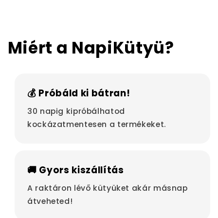
Miért a NapiKütyü?
💰 Próbáld ki bátran!
30 napig kipróbálhatod
kockázatmentesen a termékeket.
🚚 Gyors kiszállítás
A raktáron lévő kütyüket akár másnap
átveheted!