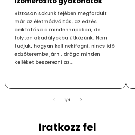
Izomerősítő gyakorlatok
Biztosan sokunk fejében megfordult
már az életmódváltás, az edzés
beiktatása a mindennapokba, de
folyton akadályokba ütközünk. Nem
tudjuk, hogyan kell nekifogni, nincs idő
edzőterembe járni, drága minden
kelléket beszerezni az...
/
1
/
4
Iratkozz fel