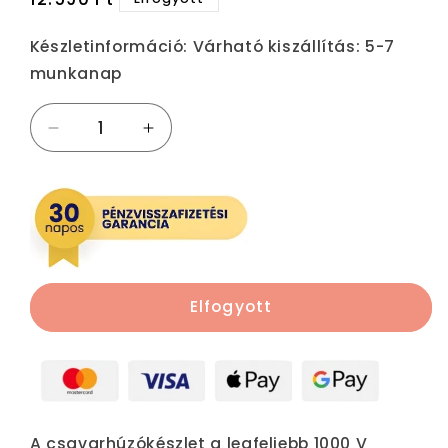
ár
Készletinformáció:
Várható kiszállítás: 5-7
munkanap
TOPEX
TOPEX
Csavarhúzó
Csavarhúzó
készlet
készlet
8db,
8db,
1000V,
1000V,
szigetelt
szigetelt
39D674
39D674
mennyiségének
mennyiségének
Elfogyott
csökkentése
növelése
A csavarhúzókészlet a legfeljebb 1000 V