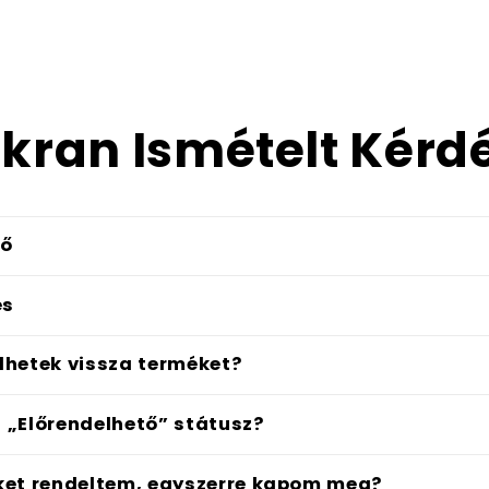
kran Ismételt Kérd
dő
és
hetek vissza terméket?
z „Előrendelhető” státusz?
ket rendeltem, egyszerre kapom meg?