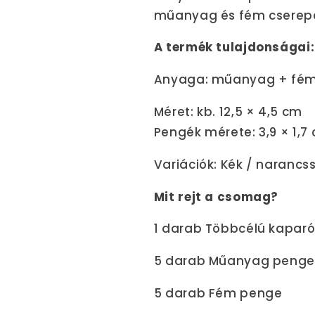
műanyag és fém cserepen
A termék tulajdonságai:
Anyaga: műanyag + fé
Méret: kb. 12,5 × 4,5 cm
Pengék mérete: 3,9 × 1,7
Variációk: Kék / narancs
Mit rejt a csomag?
1 darab Többcélú kaparó
5 darab Műanyag penge
5 darab Fém penge