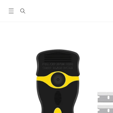
Ugrás a
tartalomhoz
Kihagyás, és
ugrás a
termékadatokra