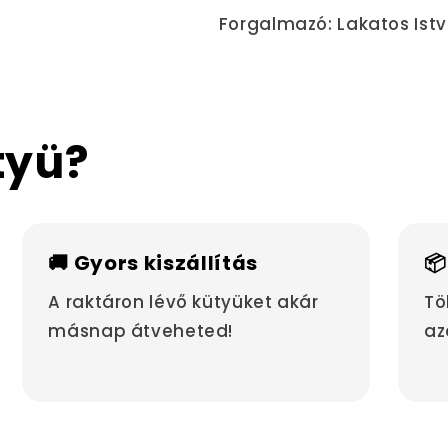
Forgalmazó: Lakatos Istv
tyü?
🚚 Gyors kiszállítás
📦
A raktáron lévő kütyüket akár
Tö
másnap átveheted!
az