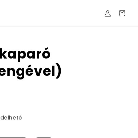
Bejelentkezés
Kosár
 kaparó
pengével)
ndelhető