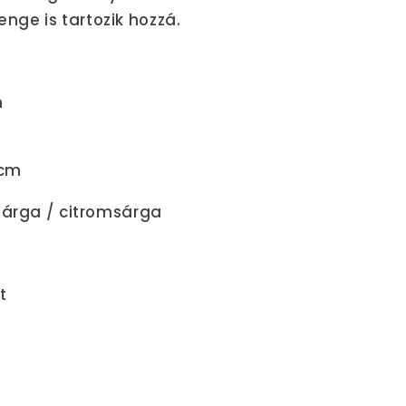
ge is tartozik hozzá.
m
 cm
sárga / citromsárga
t