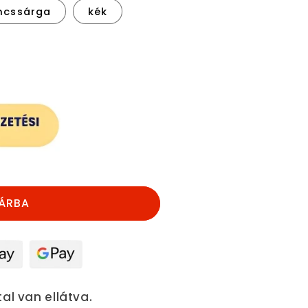
ncssárga
kék
nek
ÁRBA
al van ellátva.