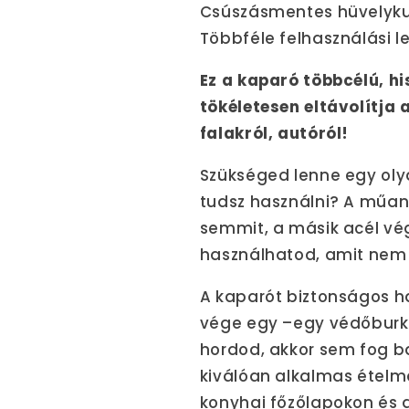
Csúszásmentes hüvelykuj
Többféle felhasználási l
Ez a kaparó többcélú, hi
tökéletesen eltávolítja 
falakról, autóról!
Szükséged lenne egy olya
tudsz használni? A műa
semmit, a másik acél vég
használhatod, amit nem 
A kaparót biztonságos ha
vége egy –egy védőburko
hordod, akkor sem fog ba
kiválóan alkalmas ételm
konyhai főzőlapokon és 