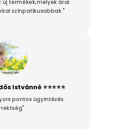
z új termékek,melyek árai
kkal színpatikusabbak "
dős Istvánné ⭐⭐⭐⭐⭐
yors pontos ügyintézés
rrektség"