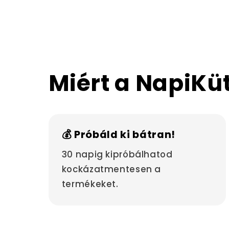
Miért a NapiKü
💰 Próbáld ki bátran!
30 napig kipróbálhatod
kockázatmentesen a
termékeket.