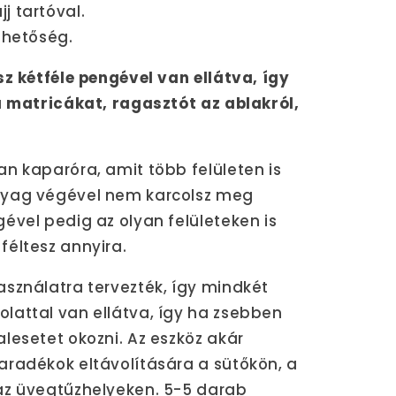
j tartóval.
ehetőség.
sz kétféle pengével van ellátva, így
a matricákat, ragasztót az ablakról,
n kaparóra, amit több felületen is
nyag végével nem karcolsz meg
ével pedig az olyan felületeken is
féltesz annyira.
sználatra tervezték, így mindkét
lattal van ellátva, így ha zsebben
lesetet okozni. Az eszköz akár
aradékok eltávolítására a sütőkön, a
az üvegtűzhelyeken. 5-5 darab