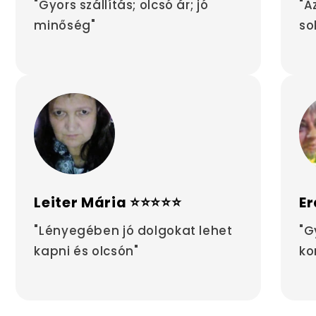
"Gyors szállítás; olcsó ár; jó
"A
minőség"
so
Leiter Mária ⭐⭐⭐⭐⭐
Er
"Lényegében jó dolgokat lehet
"G
kapni és olcsón"
ko