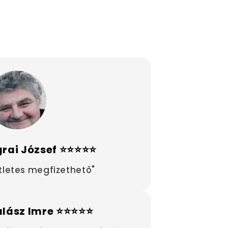
rai József ⭐⭐⭐⭐⭐
tletes megfizethető"
alász Imre ⭐⭐⭐⭐⭐