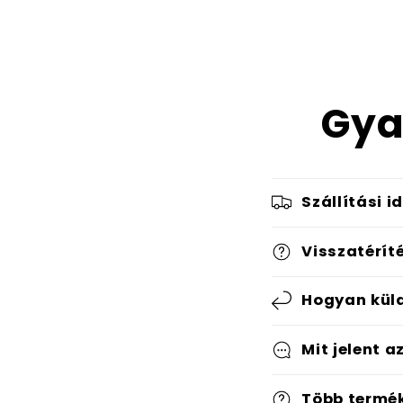
Gya
Szállítási i
Visszatérít
Hogyan küld
Mit jelent a
Több termé