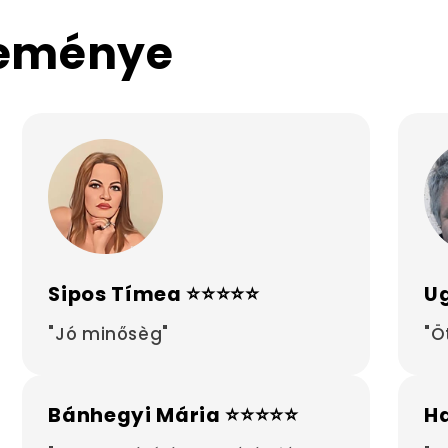
leménye
Sipos Tímea ⭐⭐⭐⭐⭐
Ug
"Jó minősèg"
"Ö
Bánhegyi Mária ⭐⭐⭐⭐⭐
H