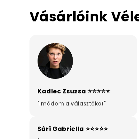
Vásárlóink Vé
Kadlec Zsuzsa ⭐⭐⭐⭐⭐
"Imádom a választékot"
Sári Gabriella ⭐⭐⭐⭐⭐