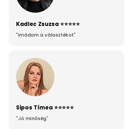
Kadlec Zsuzsa ⭐⭐⭐⭐⭐
"Imádom a választékot"
Sipos Tímea ⭐⭐⭐⭐⭐
"Jó minősèg"