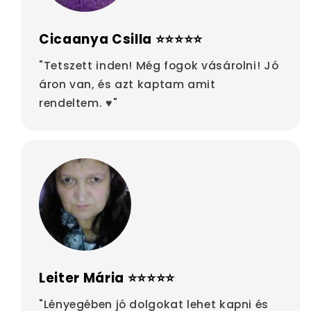
Cicaanya Csilla ⭐⭐⭐⭐⭐
"Tetszett inden! Még fogok vásárolni! Jó
áron van, és azt kaptam amit
rendeltem. ♥"
Leiter Mária ⭐⭐⭐⭐⭐
"Lényegében jó dolgokat lehet kapni és