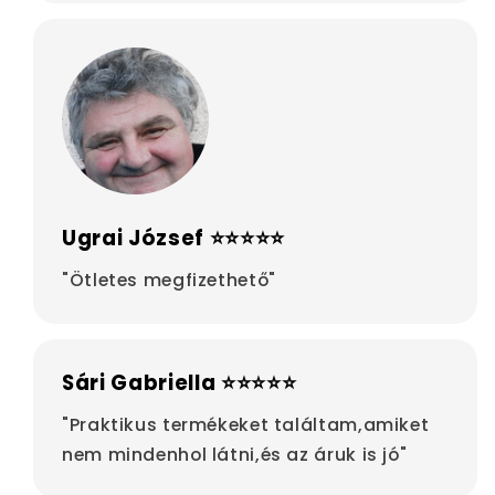
Ugrai József ⭐⭐⭐⭐⭐
"Ötletes megfizethető"
Sári Gabriella ⭐⭐⭐⭐⭐
"Praktikus termékeket találtam,amiket
nem mindenhol látni,és az áruk is jó"