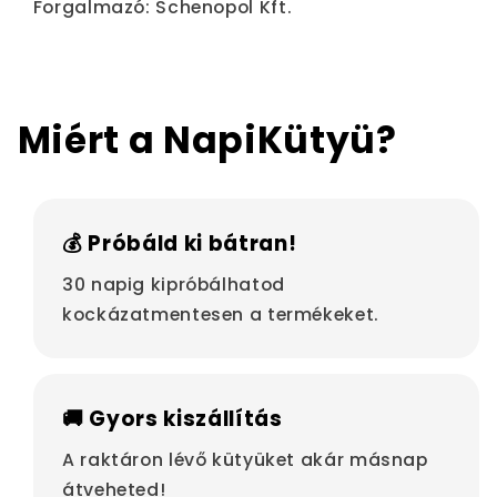
Forgalmazó: Schenopol Kft.
Miért a NapiKütyü?
💰 Próbáld ki bátran!
30 napig kipróbálhatod
kockázatmentesen a termékeket.
🚚 Gyors kiszállítás
A raktáron lévő kütyüket akár másnap
átveheted!