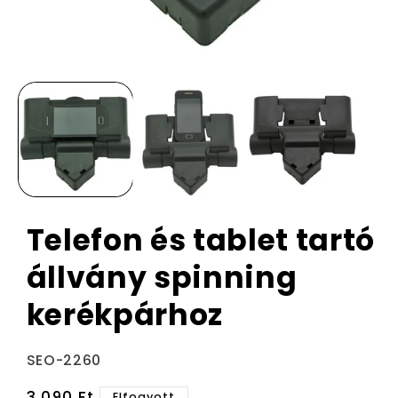
Telefon és tablet tartó
állvány spinning
kerékpárhoz
Termékváltozat:
SEO-2260
Normál
3.090 Ft
Elfogyott