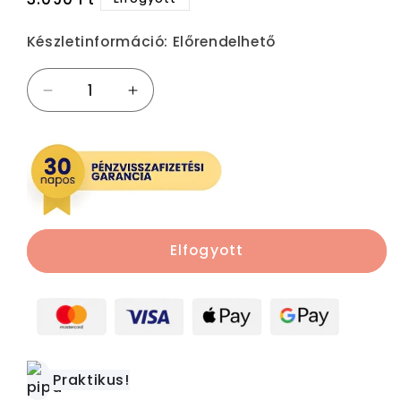
ár
Készletinformáció:
Előrendelhető
Telefon
Telefon
és
és
tablet
tablet
tartó
tartó
állvány
állvány
spinning
spinning
kerékpárhoz
kerékpárhoz
mennyiségének
mennyiségének
Elfogyott
csökkentése
növelése
Praktikus!