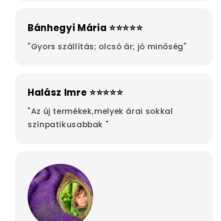
Bánhegyi Mária ⭐⭐⭐⭐⭐
"Gyors szállítás; olcsó ár; jó minőség"
Halász Imre ⭐⭐⭐⭐⭐
"Az új termékek,melyek árai sokkal
színpatikusabbak "