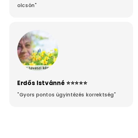
olcsón"
Erdős Istvánné ⭐⭐⭐⭐⭐
"Gyors pontos ügyintézés korrektség"