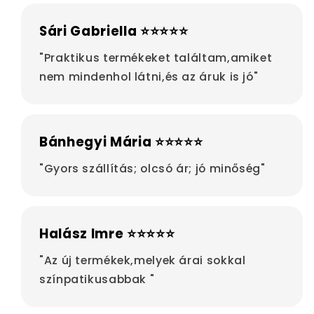
Sári Gabriella ⭐⭐⭐⭐⭐
"Praktikus termékeket találtam,amiket
nem mindenhol látni,és az áruk is jó"
Bánhegyi Mária ⭐⭐⭐⭐⭐
"Gyors szállítás; olcsó ár; jó minőség"
Halász Imre ⭐⭐⭐⭐⭐
"Az új termékek,melyek árai sokkal
színpatikusabbak "