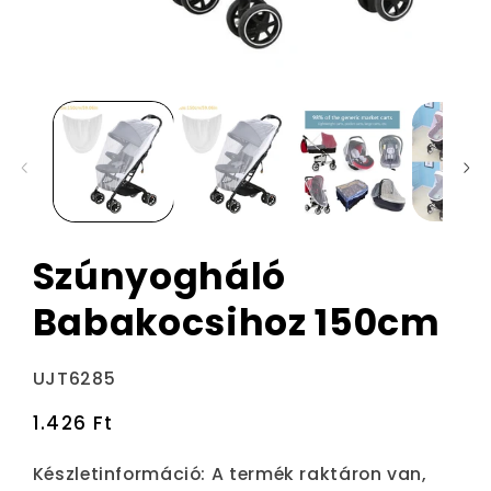
Szúnyogháló
Babakocsihoz 150cm
Termékváltozat:
UJT6285
Normál
1.426 Ft
ár
Készletinformáció:
A termék raktáron van,