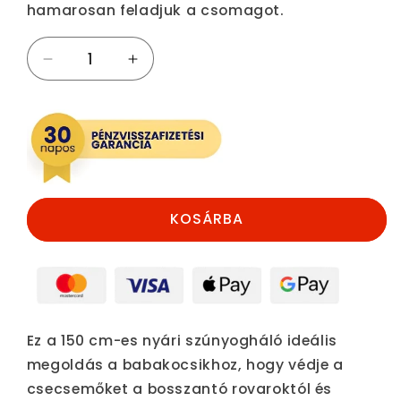
hamarosan feladjuk a csomagot.
Szúnyogháló
Szúnyogháló
Babakocsihoz
Babakocsihoz
150cm
150cm
mennyiségének
mennyiségének
csökkentése
növelése
KOSÁRBA
Ez a 150 cm-es nyári szúnyogháló ideális
megoldás a babakocsikhoz, hogy védje a
csecsemőket a bosszantó rovaroktól és