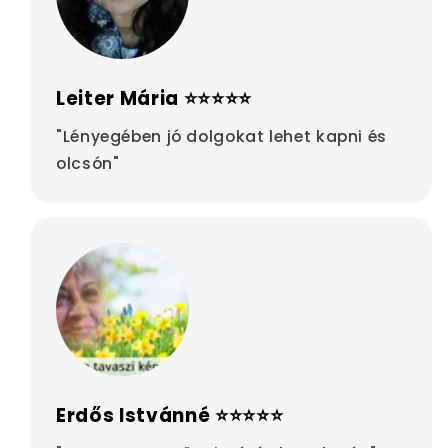
Leiter Mária ⭐⭐⭐⭐⭐
"Lényegében jó dolgokat lehet kapni és
olcsón"
Erdős Istvánné ⭐⭐⭐⭐⭐