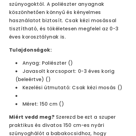
szúnyogoktól. A poliészter anyagnak
köszönhetően könnyű és kényelmes
használatot biztosít. Csak kézi mosással
tisztítható, és tökéletesen megfelel az 0-3
éves korosztálynak is.
Tulajdonságok:
Anyag: Poliészter ()
Javasolt korcsoport: 0-3 éves korig
(beleértve) ()
Kezelési útmutató: Csak kézi mosás ()
Méret: 150 cm ()
Miért vedd meg?
Szerezd be ezt a szuper
praktikus és divatos 150 cm-es nyári
szúnyoghálót a babakocsidhoz, hogy