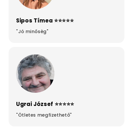
Sipos Tímea ⭐⭐⭐⭐⭐
"Jó minősèg"
Ugrai József ⭐⭐⭐⭐⭐
"Ötletes megfizethető"