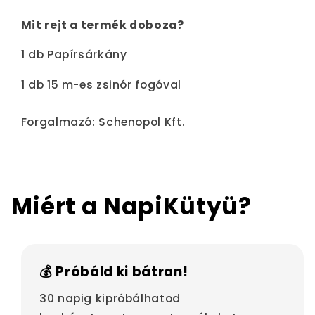
Mit rejt a termék doboza?
1 db Papírsárkány
1 db 15 m-es zsinór fogóval
Forgalmazó: Schenopol Kft.
Miért a NapiKütyü?
💰 Próbáld ki bátran!
30 napig kipróbálhatod