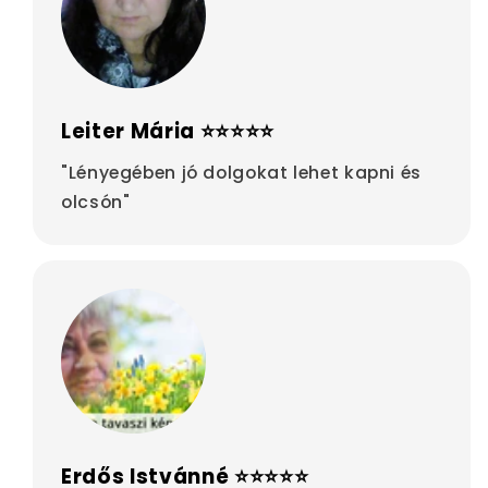
Leiter Mária ⭐⭐⭐⭐⭐
"Lényegében jó dolgokat lehet kapni és
olcsón"
Erdős Istvánné ⭐⭐⭐⭐⭐