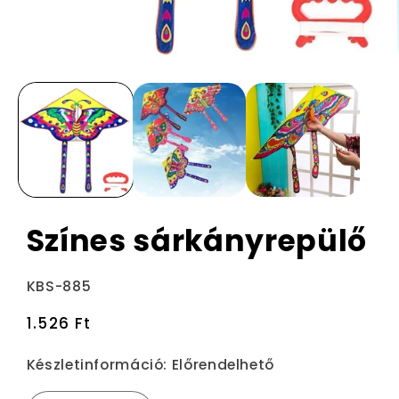
Színes sárkányrepülő
Termékváltozat:
KBS-885
Normál
1.526 Ft
ár
Készletinformáció:
Előrendelhető