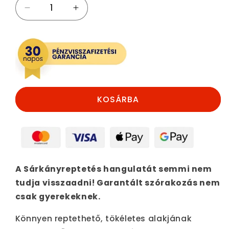
Színes
Színes
sárkányrepülő
sárkányrepülő
mennyiségének
mennyiségének
csökkentése
növelése
KOSÁRBA
A Sárkányreptetés hangulatát semmi nem
tudja visszaadni! Garantált szórakozás nem
csak gyerekeknek.
Könnyen reptethető, tökéletes alakjának