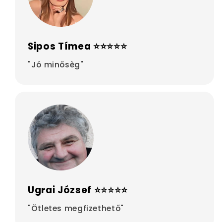
Sipos Tímea ⭐⭐⭐⭐⭐
"Jó minősèg"
Ugrai József ⭐⭐⭐⭐⭐
"Ötletes megfizethető"