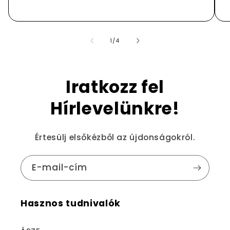
/
1
/
4
Iratkozz fel
Hírlevelünkre!
Értesülj elsőkézből az újdonságokról.
E-mail-cím
Hasznos tudnivalók