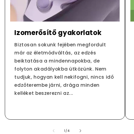
Izomerősítő gyakorlatok
Biztosan sokunk fejében megfordult
már az életmódváltás, az edzés
beiktatása a mindennapokba, de
folyton akadályokba ütközünk. Nem
tudjuk, hogyan kell nekifogni, nincs idő
edzőterembe járni, drága minden
kelléket beszerezni az...
/
1
/
4