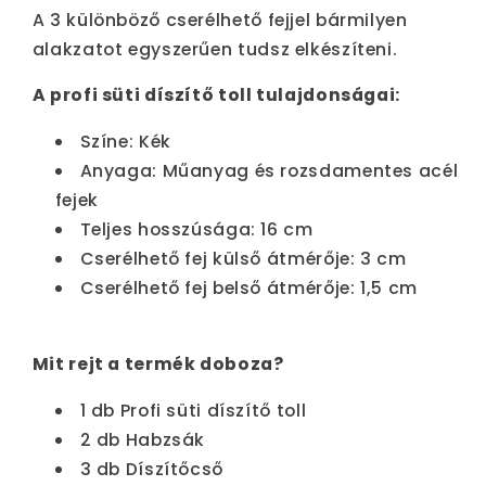
A 3 különböző cserélhető fejjel bármilyen
alakzatot egyszerűen tudsz elkészíteni.
A profi süti díszítő toll tulajdonságai:
Színe: Kék
Anyaga: Műanyag és rozsdamentes acél
fejek
Teljes hosszúsága: 16 cm
Cserélhető fej külső átmérője: 3 cm
Cserélhető fej belső átmérője: 1,5 cm
Mit rejt a termék doboza?
1 db Profi süti díszítő toll
2 db Habzsák
3 db Díszítőcső