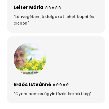
Leiter Mária ⭐⭐⭐⭐⭐
"Lényegében jó dolgokat lehet kapni és
olcsón"
Erdős Istvánné ⭐⭐⭐⭐⭐
"Gyors pontos ügyintézés korrektség"