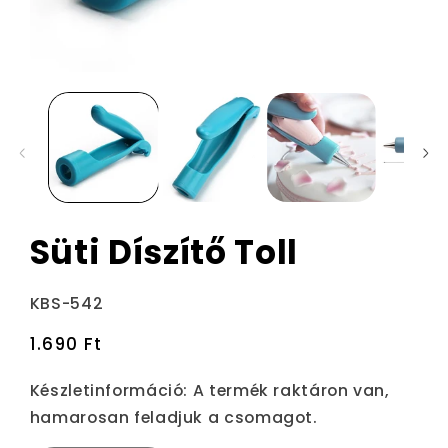
Süti Díszítő Toll
Termékváltozat:
KBS-542
Normál
1.690 Ft
ár
Készletinformáció:
A termék raktáron van,
hamarosan feladjuk a csomagot.