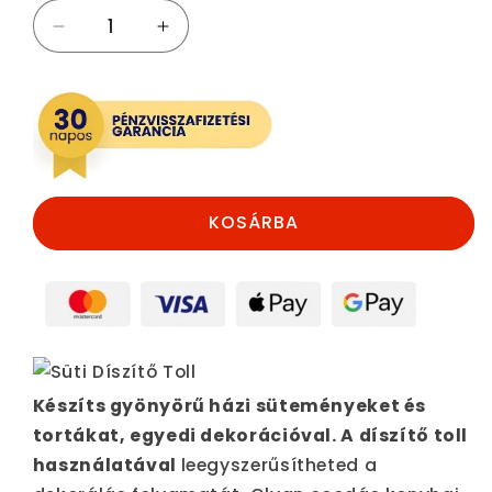
Süti
Süti
Díszítő
Díszítő
Toll
Toll
mennyiségének
mennyiségének
csökkentése
növelése
KOSÁRBA
Készíts gyönyörű házi süteményeket és
tortákat, egyedi dekorációval.
A díszítő toll
használatával
leegyszerűsítheted a