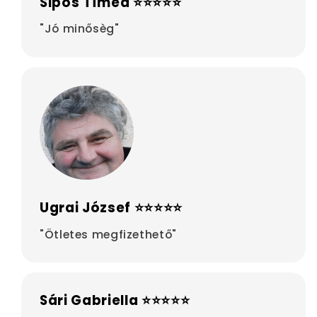
Sipos Tímea ⭐⭐⭐⭐⭐
"Jó minősèg"
Ugrai József ⭐⭐⭐⭐⭐
"Ötletes megfizethető"
Sári Gabriella ⭐⭐⭐⭐⭐