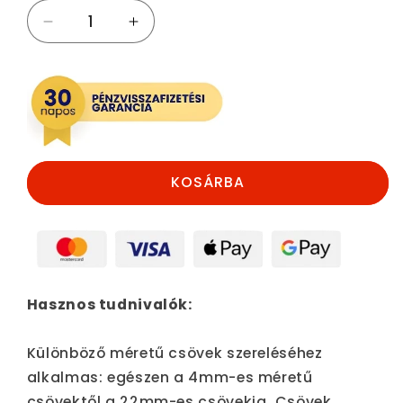
Rézcső
Rézcső
Tokozó
Tokozó
mennyiségének
mennyiségének
csökkentése
növelése
KOSÁRBA
Hasznos tudnivalók:
Különböző méretű csövek szereléséhez
alkalmas: egészen a 4mm-es méretű
csövektől a 22mm-es csövekig. Csövek