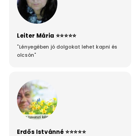
Leiter Mária ⭐⭐⭐⭐⭐
"Lényegében jó dolgokat lehet kapni és
olcsón"
Erdős Istvánné ⭐⭐⭐⭐⭐