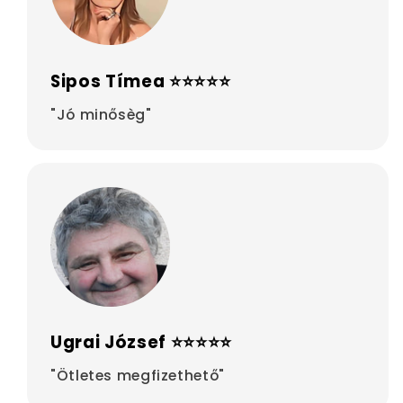
Sipos Tímea ⭐⭐⭐⭐⭐
"Jó minősèg"
Ugrai József ⭐⭐⭐⭐⭐
"Ötletes megfizethető"