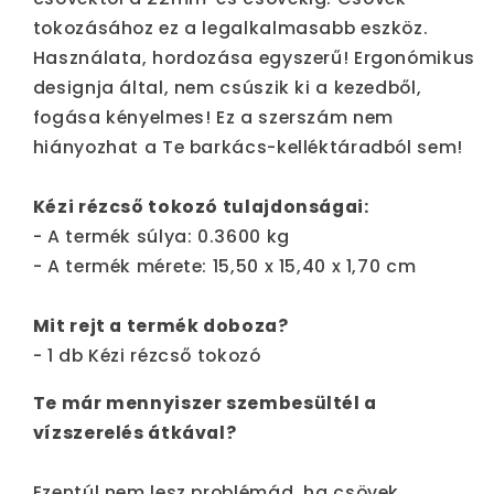
tokozásához ez a legalkalmasabb eszköz.
Használata, hordozása egyszerű! Ergonómikus
designja által, nem csúszik ki a kezedből,
fogása kényelmes! Ez a szerszám nem
hiányozhat a Te barkács-kelléktáradból sem!
Kézi rézcső tokozó tulajdonságai:
- A termék súlya: 0.3600 kg
- A termék mérete: 15,50 x 15,40 x 1,70 cm
Mit rejt a termék doboza?
- 1 db Kézi rézcső tokozó
Te már mennyiszer szembesültél a
vízszerelés átkával?
Ezentúl nem lesz problémád, ha csövek