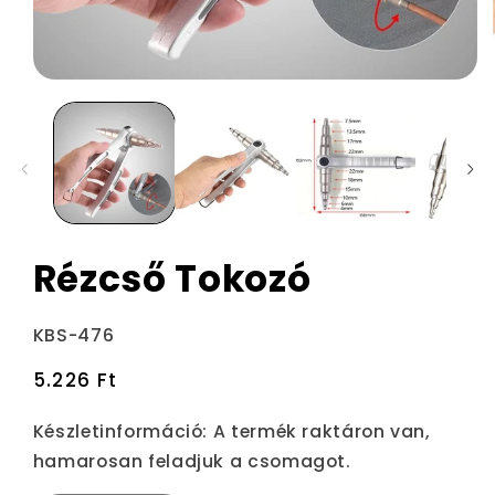
Rézcső Tokozó
Termékváltozat:
KBS-476
Normál
5.226 Ft
ár
Készletinformáció:
A termék raktáron van,
hamarosan feladjuk a csomagot.