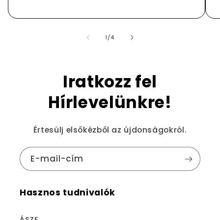
/
1
/
4
Iratkozz fel
Hírlevelünkre!
Értesülj elsőkézből az újdonságokról.
E-mail-cím
Hasznos tudnivalók
ÁSZF