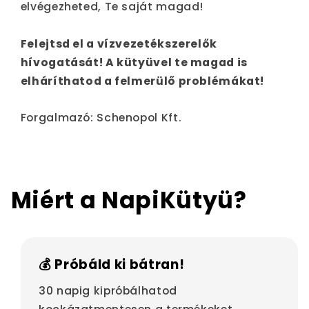
elvégezheted, Te saját magad!
Felejtsd el a vízvezetékszerelők
hívogatását! A kütyüvel te magad is
elháríthatod a felmerülő problémákat!
Forgalmazó: Schenopol Kft.
Miért a NapiKütyü?
💰 Próbáld ki bátran!
30 napig kipróbálhatod