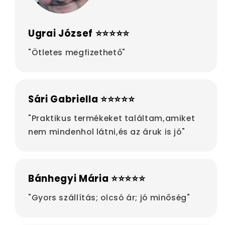
Ugrai József ⭐⭐⭐⭐⭐
"Ötletes megfizethető"
Sári Gabriella ⭐⭐⭐⭐⭐
"Praktikus termékeket találtam,amiket
nem mindenhol látni,és az áruk is jó"
Bánhegyi Mária ⭐⭐⭐⭐⭐
"Gyors szállítás; olcsó ár; jó minőség"