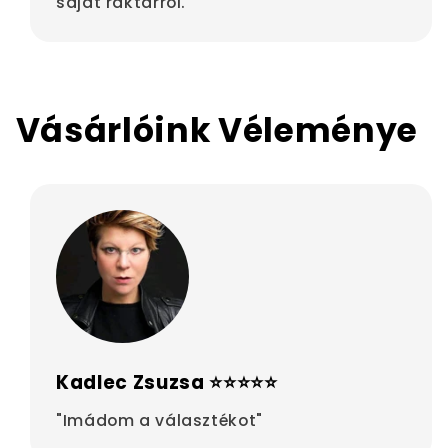
saját raktárról.
Vásárlóink Véleménye
Kadlec Zsuzsa ⭐⭐⭐⭐⭐
"Imádom a választékot"