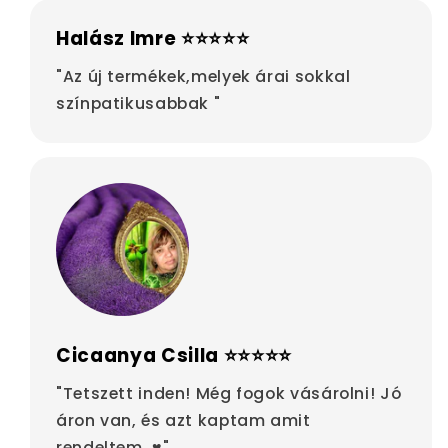
Halász Imre ⭐⭐⭐⭐⭐
"Az új termékek,melyek árai sokkal
színpatikusabbak "
Cicaanya Csilla ⭐⭐⭐⭐⭐
"Tetszett inden! Még fogok vásárolni! Jó
áron van, és azt kaptam amit
rendeltem. ♥"