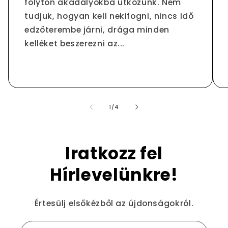
folyton akadályokba ütközünk. Nem
tudjuk, hogyan kell nekifogni, nincs idő
edzőterembe járni, drága minden
kelléket beszerezni az...
/
1
/
4
Iratkozz fel
Hírlevelünkre!
Értesülj elsőkézből az újdonságokról.