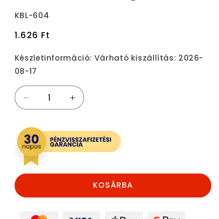
Termékváltozat:
KBL-604
Normál
1.626 Ft
ár
Készletinformáció:
Várható kiszállítás: 2026-
08-17
Ragadós
Ragadós
Fallabda
Fallabda
-
-
4db
4db
a
a
csomagban
csomagban
mennyiségének
mennyiségének
csökkentése
növelése
KOSÁRBA