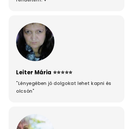
Leiter Mária ⭐⭐⭐⭐⭐
"Lényegében jó dolgokat lehet kapni és
olcsón"