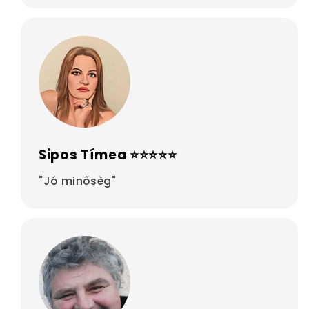
Sipos Tímea ⭐⭐⭐⭐⭐
"Jó minősèg"