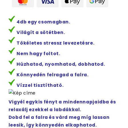
4db egy csomagban.
Világít a sötétben.
Tökéletes stressz levezetésre.
Nem hagy foltot.
Húzhatod, nyomhatod, dobhatod.
Könnyedén felragad a falra.
Vízzel tisztítható.
Vigyél egykis fényt a mindennapjaidba és
relaxálj ezekkel a labdákkal.
Dobd fel a falra és várd meg míg lassan
leesik, így könnyedén elkaphatod.