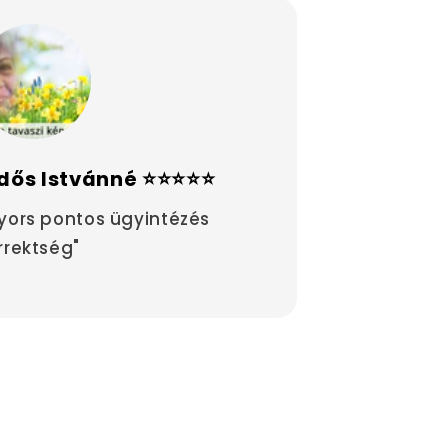
dős Istvánné ⭐⭐⭐⭐⭐
yors pontos ügyintézés
rrektség"