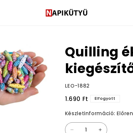
Quilling 
kiegészítő
Termékváltozat:
LEO-1882
Normál
1.690 Ft
Elfogyott
ár
Készletinformáció:
Előre
Quilling
Quilling