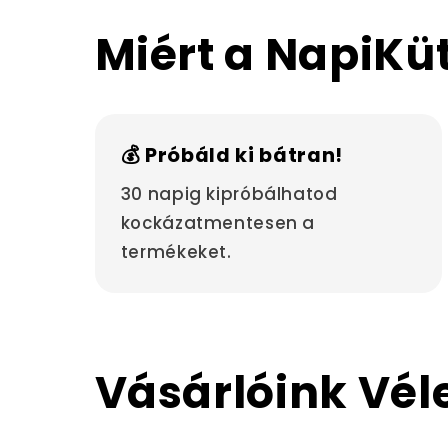
Miért a NapiKü
💰 Próbáld ki bátran!
30 napig kipróbálhatod
kockázatmentesen a
termékeket.
Vásárlóink Vé