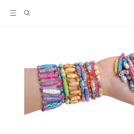
Ugrás a
tartalomhoz
Kihagyás, és
ugrás a
termékadatokra