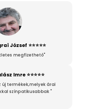
rai József ⭐⭐⭐⭐⭐
tletes megfizethető"
alász Imre ⭐⭐⭐⭐⭐
z új termékek,melyek árai
kkal színpatikusabbak "