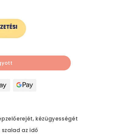
ő
nek
gyott
képzelőerejét, kézügyességét
szalad az idő