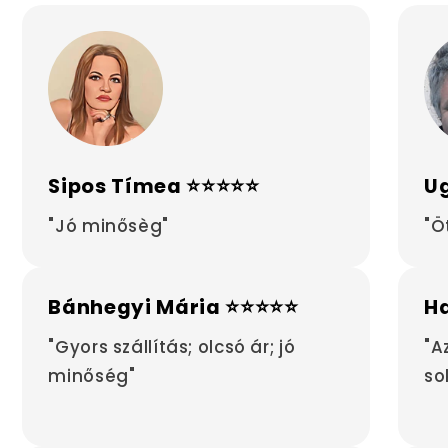
Sipos Tímea ⭐⭐⭐⭐⭐
Ug
"Jó minősèg"
"Ö
Bánhegyi Mária ⭐⭐⭐⭐⭐
H
"Gyors szállítás; olcsó ár; jó
"A
minőség"
so