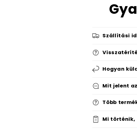
Gya
Szállítási i
Visszatérít
Hogyan küld
Mit jelent a
Több termé
Mi történik,