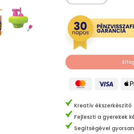
ékszerkészítő
ékszerkészít
kiegészítő
kiegészítő
-
-
rózsaszín
rózsaszín
mennyiségének
mennyiségé
csökkentése
növelése
Elfo
Kreatív ékszerkészítő
Fejleszti a gyerekek 
Segítségével gyorsan 