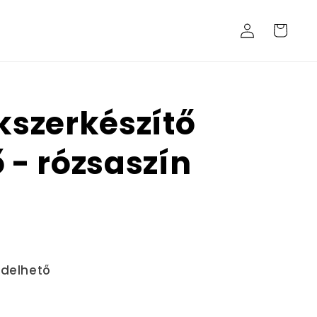
Bejelentkezés
Kosár
ékszerkészítő
 - rózsaszín
ndelhető