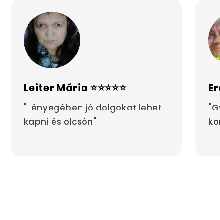
Leiter Mária ⭐⭐⭐⭐⭐
Er
"Lényegében jó dolgokat lehet
"G
kapni és olcsón"
ko