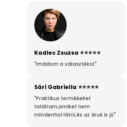
Kadlec Zsuzsa ⭐⭐⭐⭐⭐
"Imádom a választékot"
Sári Gabriella ⭐⭐⭐⭐⭐
"Praktikus termékeket
találtam,amiket nem
mindenhol látni,és az áruk is jó"