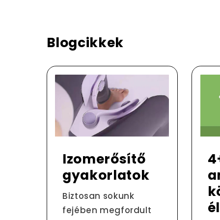
Blogcikkek
Izomerősítő
4
gyakorlatok
a
k
Biztosan sokunk
é
fejében megfordult