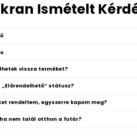
kran Ismételt Kérd
dő
és
hetek vissza terméket?
z „Előrendelhető” státusz?
ket rendeltem, egyszerre kapom meg?
 ha nem talál otthon a futár?