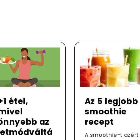
+1 étel,
Az 5 legjobb
mivel
smoothie
önnyebb az
recept
letmódváltá
A smoothie-t azért