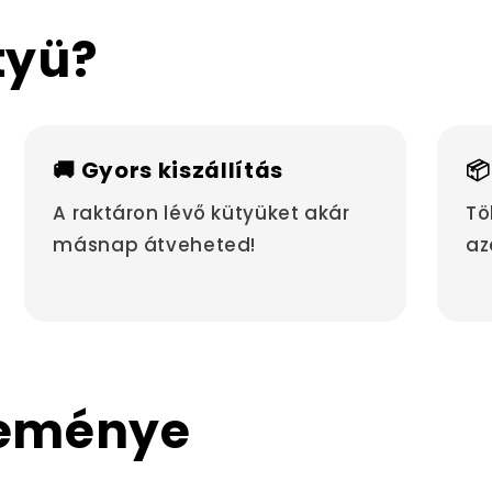
tyü?
🚚 Gyors kiszállítás
📦
A raktáron lévő kütyüket akár
Tö
másnap átveheted!
az
leménye