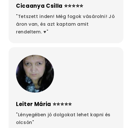
Cicaanya Csilla ⭐⭐⭐⭐⭐
"Tetszett inden! Még fogok vásárolni! Jó
áron van, és azt kaptam amit
rendeltem. ♥"
Leiter Mária ⭐⭐⭐⭐⭐
"Lényegében jó dolgokat lehet kapni és
olcsón"