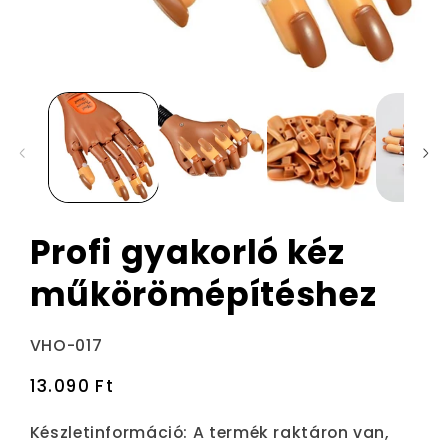
Profi gyakorló kéz
műkörömépítéshez
Termékváltozat:
VHO-017
Normál
13.090 Ft
ár
Készletinformáció:
A termék raktáron van,