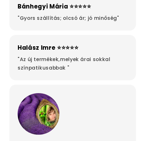
Bánhegyi Mária ⭐⭐⭐⭐⭐
"Gyors szállítás; olcsó ár; jó minőség"
Halász Imre ⭐⭐⭐⭐⭐
"Az új termékek,melyek árai sokkal
színpatikusabbak "