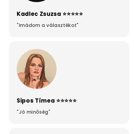
Kadlec Zsuzsa ⭐⭐⭐⭐⭐
"Imádom a választékot"
Sipos Tímea ⭐⭐⭐⭐⭐
"Jó minősèg"