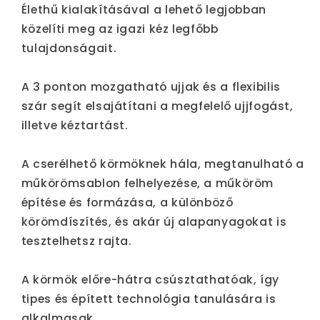
Élethű kialakításával a lehető legjobban
közelíti meg az igazi kéz legfőbb
tulajdonságait.
A 3 ponton mozgatható ujjak és a flexibilis
szár segít elsajátítani a megfelelő ujjfogást,
illetve kéztartást.
A cserélhető körmöknek hála, megtanulható a
műkörömsablon felhelyezése, a műköröm
építése és formázása, a különböző
körömdíszítés, és akár új alapanyagokat is
tesztelhetsz rajta.
A körmök előre-hátra csúsztathatóak, így
tipes és épített technológia tanulására is
alkalmasak.