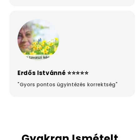
Erdős Istvánné ⭐⭐⭐⭐⭐
"Gyors pontos ügyintézés korrektség"
Gyakran Ismételt