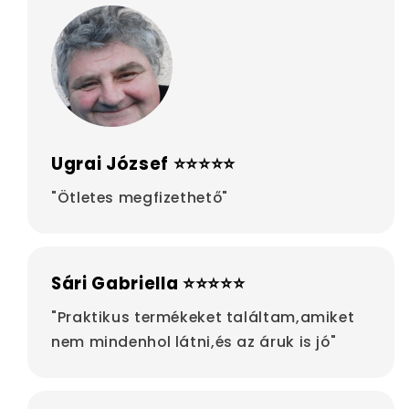
Ugrai József ⭐⭐⭐⭐⭐
"Ötletes megfizethető"
Sári Gabriella ⭐⭐⭐⭐⭐
"Praktikus termékeket találtam,amiket
nem mindenhol látni,és az áruk is jó"