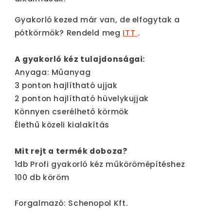
Gyakorló kezed már van, de elfogytak a
pótkörmök? Rendeld meg
ITT
.
A gyakorló kéz tulajdonságai:
Anyaga: Műanyag
3 ponton hajlítható ujjak
2 ponton hajlítható hüvelykujjak
Könnyen cserélhető körmök
Élethű közeli kialakítás
Mit rejt a termék doboza?
1db Profi gyakorló kéz műkörömépítéshez
100 db köröm
Forgalmazó: Schenopol Kft.