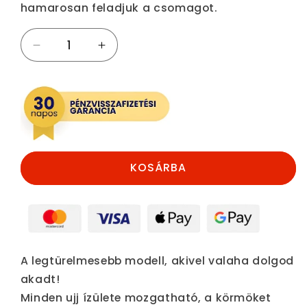
hamarosan feladjuk a csomagot.
Profi
Profi
gyakorló
gyakorló
kéz
kéz
műkörömépítéshez
műkörömépítéshez
mennyiségének
mennyiségének
csökkentése
növelése
KOSÁRBA
A legtürelmesebb modell, akivel valaha dolgod
akadt!
Minden ujj ízülete mozgatható, a körmöket