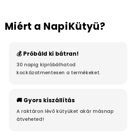
Miért a NapiKütyü?
💰 Próbáld ki bátran!
30 napig kipróbálhatod
kockázatmentesen a termékeket.
🚚 Gyors kiszállítás
A raktáron lévő kütyüket akár másnap
átveheted!