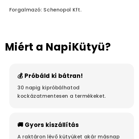
Forgalmazó: Schenopol Kft.
Miért a NapiKütyü?
💰 Próbáld ki bátran!
30 napig kipróbálhatod
kockázatmentesen a termékeket.
🚚 Gyors kiszállítás
A raktáron lévő kütyüket akár másnap