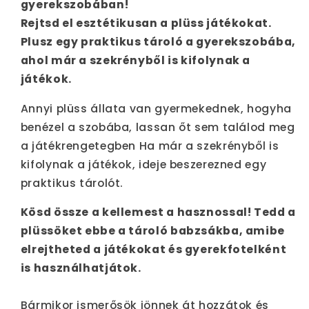
gyerekszobában!
Rejtsd el esztétikusan a plüss játékokat.
Plusz egy praktikus tároló a gyerekszobába,
ahol már a szekrényből is kifolynak a
játékok.
Annyi plüss állata van gyermekednek, hogyha
benézel a szobába, lassan őt sem találod meg
a játékrengetegben Ha már a szekrényből is
kifolynak a játékok, ideje beszerezned egy
praktikus tárolót.
Kösd össze a kellemest a hasznossal! Tedd a
plüssöket ebbe a tároló babzsákba, amibe
elrejtheted a játékokat és gyerekfotelként
is használhatjátok.
Bármikor ismerősök jönnek át hozzátok és