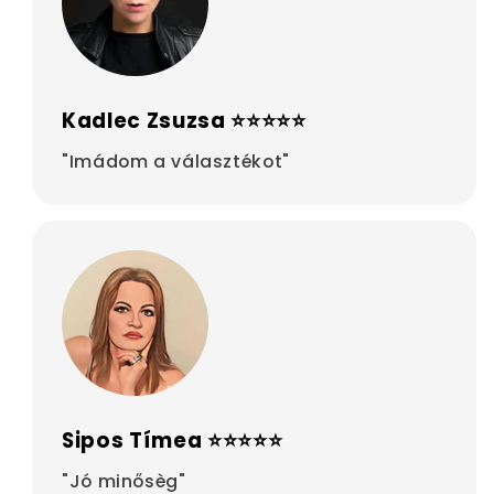
Kadlec Zsuzsa ⭐⭐⭐⭐⭐
"Imádom a választékot"
Sipos Tímea ⭐⭐⭐⭐⭐
"Jó minősèg"