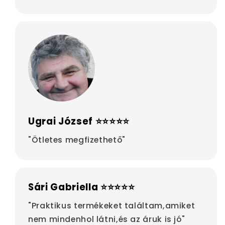
Ugrai József ⭐⭐⭐⭐⭐
"Ötletes megfizethető"
Sári Gabriella ⭐⭐⭐⭐⭐
"Praktikus termékeket találtam,amiket
nem mindenhol látni,és az áruk is jó"