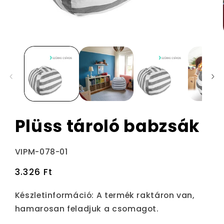
Plüss tároló babzsák
Termékváltozat:
VIPM-078-01
Normál
3.326 Ft
ár
Készletinformáció:
A termék raktáron van,
hamarosan feladjuk a csomagot.