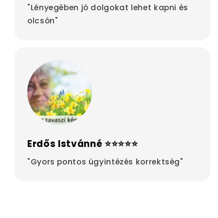
"Lényegében jó dolgokat lehet kapni és
olcsón"
Erdős Istvánné ⭐⭐⭐⭐⭐
"Gyors pontos ügyintézés korrektség"