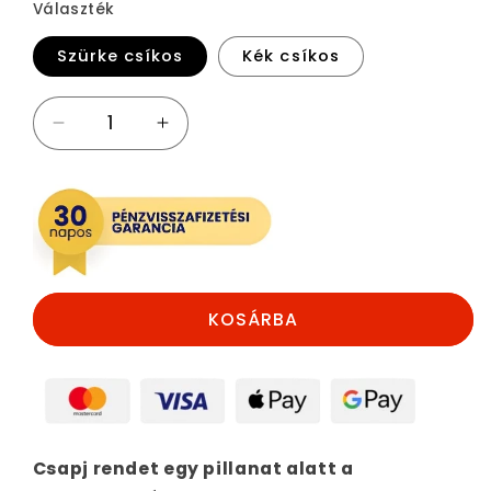
Választék
Szürke csíkos
Kék csíkos
Plüss
Plüss
tároló
tároló
babzsák
babzsák
mennyiségének
mennyiségének
csökkentése
növelése
KOSÁRBA
Csapj rendet egy pillanat alatt a