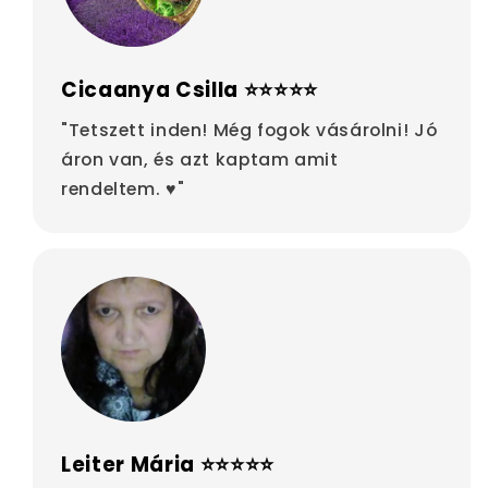
Cicaanya Csilla ⭐⭐⭐⭐⭐
"Tetszett inden! Még fogok vásárolni! Jó
áron van, és azt kaptam amit
rendeltem. ♥"
Leiter Mária ⭐⭐⭐⭐⭐