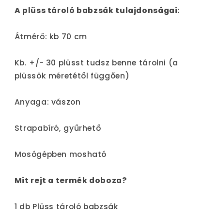
A plüss tároló babzsák tulajdonságai:
Átmérő: kb 70 cm
Kb. +/- 30 plüsst tudsz benne tárolni (a
plüssök méretétől függően)
Anyaga:
vászon
Strapabíró, gyűrhető
Mosógépben mosható
Mit rejt a termék doboza?
1 db Plüss tároló babzsák