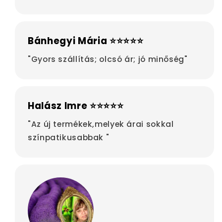
Bánhegyi Mária ⭐⭐⭐⭐⭐
"Gyors szállítás; olcsó ár; jó minőség"
Halász Imre ⭐⭐⭐⭐⭐
"Az új termékek,melyek árai sokkal
színpatikusabbak "