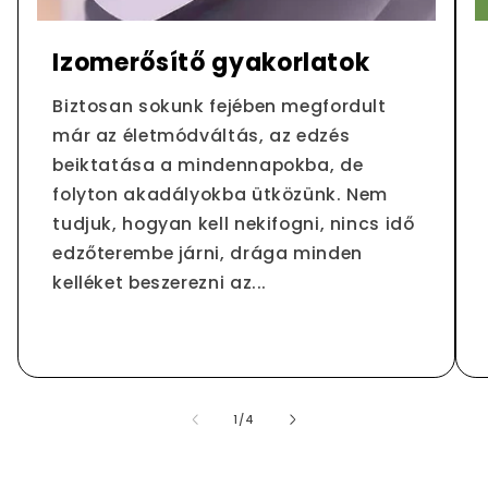
Izomerősítő gyakorlatok
Biztosan sokunk fejében megfordult
már az életmódváltás, az edzés
beiktatása a mindennapokba, de
folyton akadályokba ütközünk. Nem
tudjuk, hogyan kell nekifogni, nincs idő
edzőterembe járni, drága minden
kelléket beszerezni az...
/
1
/
4