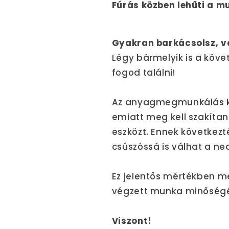
Fúrás közben lehűti a m
Gyakran barkácsolsz, v
Légy bármelyik is a köve
fogod találni!
Az anyagmegmunkálás köz
emiatt meg kell szakítan
eszközt. Ennek követke
csúszóssá is válhat a ned
Ez jelentős mértékben me
végzett munka minőségé
Viszont!