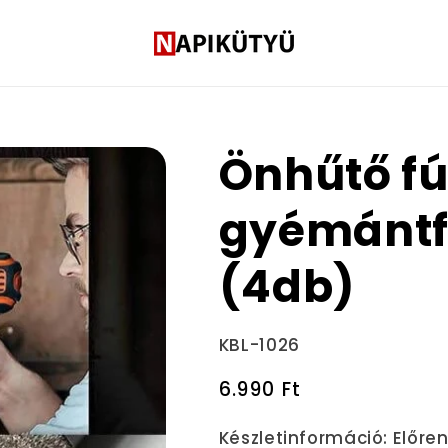
Önhűtő fú
gyémántfú
(4db)
Termékváltozat:
KBL-1026
Normál
6.990 Ft
ár
Készletinformáció:
Előre