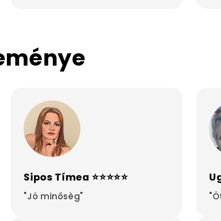
leménye
Sipos Tímea ⭐⭐⭐⭐⭐
Ug
"Jó minősèg"
"Ö