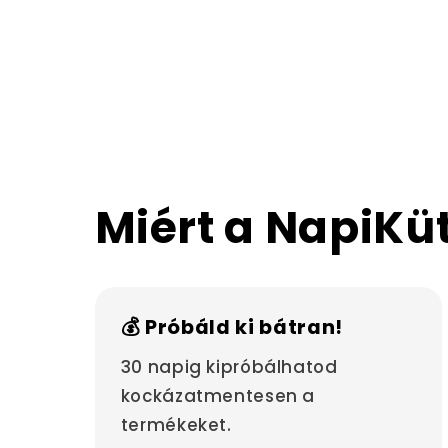
Miért a NapiKü
💰 Próbáld ki bátran!
30 napig kipróbálhatod
kockázatmentesen a
termékeket.