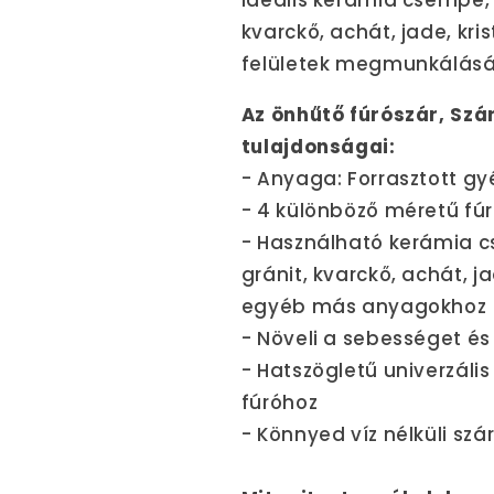
Ideális kerámia csempe, 
kvarckő, achát, jade, kri
felületek megmunkálásá
Az önhűtő fúrószár, Szá
tulajdonságai:
- Anyaga: Forrasztott g
- 4 különböző méretű fúr
- Használható kerámia 
gránit, kvarckő, achát, ja
egyéb más anyagokhoz
- Növeli a sebességet és 
- Hatszögletű univerzális
fúróhoz
- Könnyed víz nélküli szá