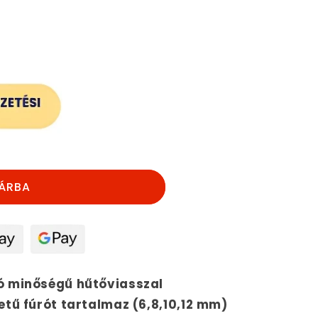
nek
ÁRBA
ó minőségű hűtőviasszal
etű fúrót tartalmaz (6,8,10,12 mm)