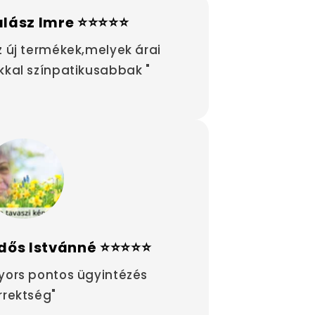
alász Imre ⭐⭐⭐⭐⭐
z új termékek,melyek árai
kkal színpatikusabbak "
dős Istvánné ⭐⭐⭐⭐⭐
yors pontos ügyintézés
rrektség"