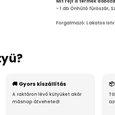
Mit rejt a termék doboz
- 1 db Önhűtő fúrószár, 
Forgalmazó: Lakatos Istv
tyü?
🚚 Gyors kiszállítás
📦
A raktáron lévő kütyüket akár
Tö
másnap átveheted!
az