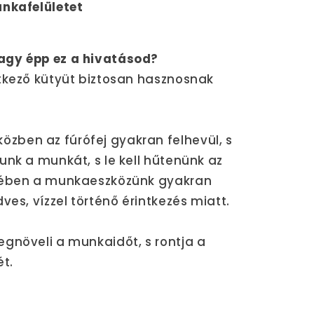
unkafelületet
agy épp ez a hivatásod?
tkező kütyüt biztosan hasznosnak
ben az fúrófej gyakran felhevül, s
unk a munkát, s le kell hűtenünk az
ztében a munkaeszközünk gyakran
ves, vízzel történő érintkezés miatt.
gnöveli a munkaidőt, s rontja a
t.