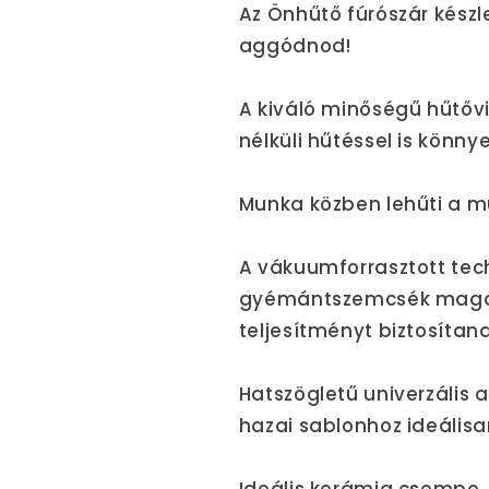
Az Önhűtő fúrószár készl
aggódnod!
A kiváló minőségű hűtővi
nélküli hűtéssel is könn
Munka közben lehűti a m
A vákuumforrasztott tec
gyémántszemcsék magas
teljesítményt biztosítana
Hatszögletű univerzális 
hazai sablonhoz ideálisan