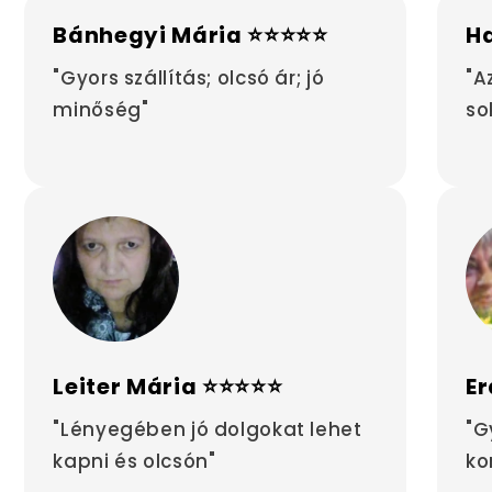
Bánhegyi Mária ⭐⭐⭐⭐⭐
H
"Gyors szállítás; olcsó ár; jó
"A
minőség"
so
Leiter Mária ⭐⭐⭐⭐⭐
Er
"Lényegében jó dolgokat lehet
"G
kapni és olcsón"
ko