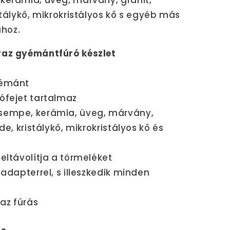
kerámia, üveg, márvány, gránit,
stálykő, mikrokristályos kő s egyéb más
hoz.
raz gyémántfúró készlet
yémánt
ófejet tartalmaz
csempe, kerámia, üveg, márvány,
de, kristálykő, mikrokristályos kő és
eltávolítja a törmeléket
 adapterrel, s illeszkedik minden
raz fúrás