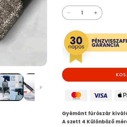
Önhűtő
Önhűtő
fúrószár,
fúrószár,
Száraz
Száraz
gyémántfúró
gyémántfúró
készlet
készlet
(4db)
(4db)
mennyiségének
mennyiségé
csökkentése
növelése
KOS
Gyémánt fúrószár kivál
A szett 4 Különböző mér