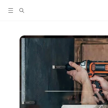
Ugrás a
tartalomhoz
Kihagyás, és
ugrás a
termékadatokra