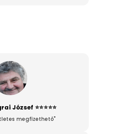
rai József ⭐⭐⭐⭐⭐
tletes megfizethető"