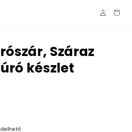
Bejelentkezés
Kosár
rószár, Száraz
ró készlet
ndelhető