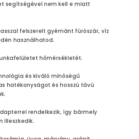
et segítségével nem kell e miatt
asszal felszerelt gyémánt fúrószár, víz
yedén használhatod.
unkafelületet hőmérsékletét.
hnológia és kiváló minőségű
 hatékonyságot és hosszú távú
k.
adapterrel rendelkezik, így bármely
 illeszkedik.