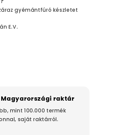
a?
Száraz gyémántfúró készletet
án E.V.
 Magyarországi raktár
bb, mint 100.000 termék
onnal, saját raktárról.