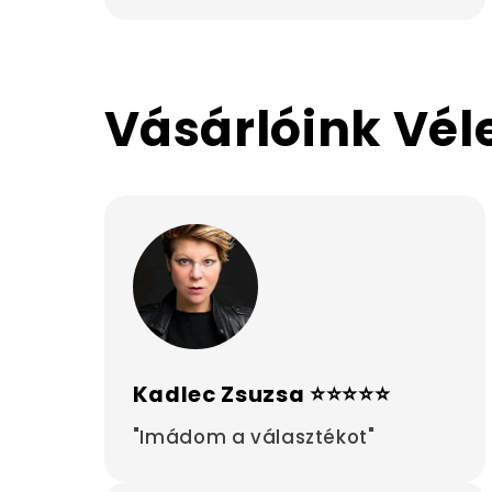
Vásárlóink Vé
Kadlec Zsuzsa ⭐⭐⭐⭐⭐
"Imádom a választékot"