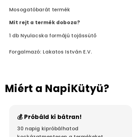
Mosogatóbarát termék
Mit rejt a termék doboza?
1 db Nyulacska formájú tojássütő
Forgalmazó: Lakatos István E.V.
Miért a NapiKütyü?
💰 Próbáld ki bátran!
30 napig kipróbálhatod
kockázatmentesen a termékeket.