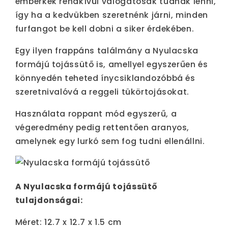
emberkék rendkívül válogatósak tudnak lenni,
így ha a kedvükben szeretnénk járni, minden
furfangot be kell dobni a siker érdekében.
Egy ilyen frappáns találmány a Nyulacska
formájú tojássütő is, amellyel egyszerűen és
könnyedén teheted ínycsiklandozóbbá és
szeretnivalóvá a reggeli tükörtojásokat.
Használata roppant mód egyszerű, a
végeredmény pedig rettentően aranyos,
amelynek egy lurkó sem fog tudni ellenállni.
A Nyulacska formájú tojássütő
tulajdonságai:
Méret: 12.7 x 12.7 x 1.5 cm