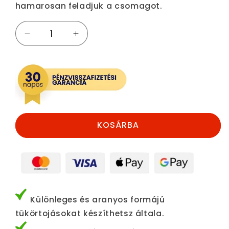
hamarosan feladjuk a csomagot.
Nyulacska
Nyulacska
formájú
formájú
tojássütő
tojássütő
mennyiségének
mennyiségének
csökkentése
növelése
KOSÁRBA
Különleges és aranyos formájú
tükörtojásokat készíthetsz általa.