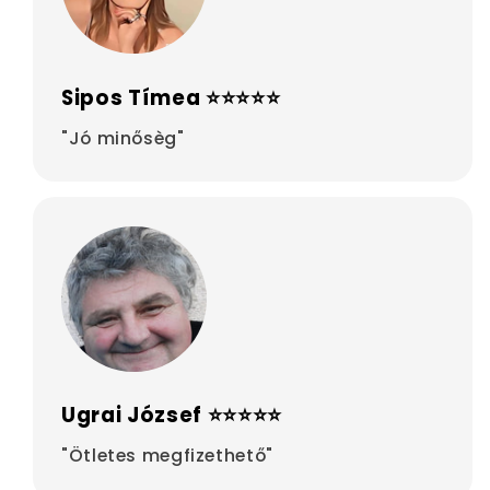
Sipos Tímea ⭐⭐⭐⭐⭐
"Jó minősèg"
Ugrai József ⭐⭐⭐⭐⭐
"Ötletes megfizethető"