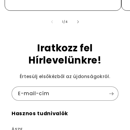
/
1
/
4
Iratkozz fel
Hírlevelünkre!
Értesülj elsőkézből az újdonságokról.
E-mail-cím
Hasznos tudnivalók
ÁSZF