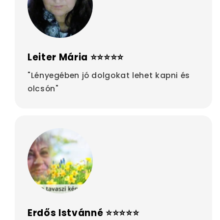
Leiter Mária ⭐⭐⭐⭐⭐
"Lényegében jó dolgokat lehet kapni és
olcsón"
Erdős Istvánné ⭐⭐⭐⭐⭐