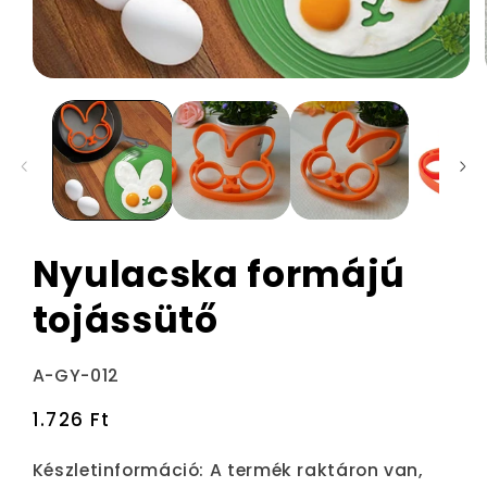
Nyulacska formájú
tojássütő
Termékváltozat:
A-GY-012
Normál
1.726 Ft
ár
Készletinformáció:
A termék raktáron van,