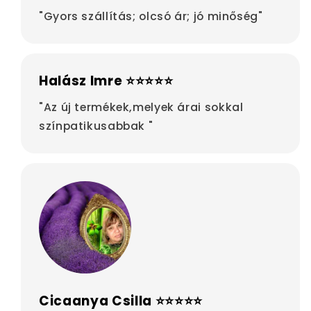
"Gyors szállítás; olcsó ár; jó minőség"
Halász Imre ⭐⭐⭐⭐⭐
"Az új termékek,melyek árai sokkal
színpatikusabbak "
Cicaanya Csilla ⭐⭐⭐⭐⭐