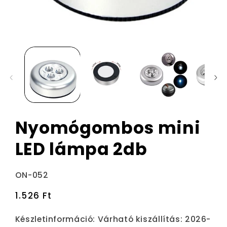
Nyomógombos mini
LED lámpa 2db
Termékváltozat:
ON-052
Normál
1.526 Ft
ár
Készletinformáció:
Várható kiszállítás: 2026-