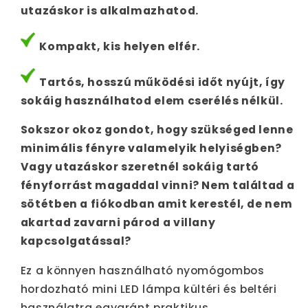
utazáskor is alkalmazhatod.
Kompakt, kis helyen elfér.
Tartós, hosszú működési időt nyújt, így
sokáig használhatod elem cserélés nélkül.
Sokszor okoz gondot, hogy szükséged lenne
minimális fényre valamelyik helyiségben?
Vagy utazáskor szeretnél sokáig tartó
fényforrást magaddal vinni? Nem találtad a
sötétben a fiókodban amit kerestél, de nem
akartad zavarni párod a villany
kapcsolgatással?
Ez a könnyen használható nyomógombos
hordozható mini LED lámpa kültéri és beltéri
használatra egyaránt praktikus.