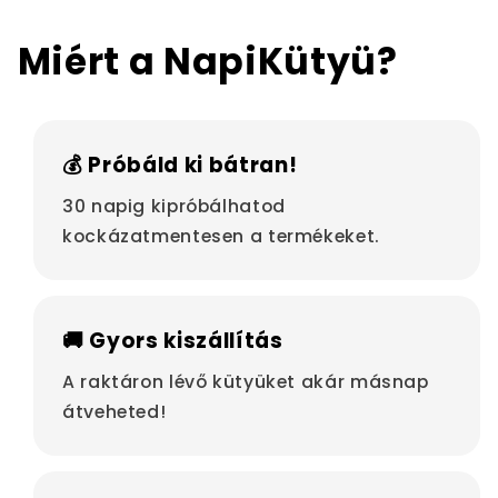
Miért a NapiKütyü?
💰 Próbáld ki bátran!
30 napig kipróbálhatod
kockázatmentesen a termékeket.
🚚 Gyors kiszállítás
A raktáron lévő kütyüket akár másnap
átveheted!