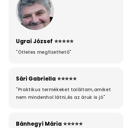
Ugrai József ⭐⭐⭐⭐⭐
"Ötletes megfizethető"
Sári Gabriella ⭐⭐⭐⭐⭐
"Praktikus termékeket találtam,amiket
nem mindenhol látni,és az áruk is jó"
Bánhegyi Mária ⭐⭐⭐⭐⭐