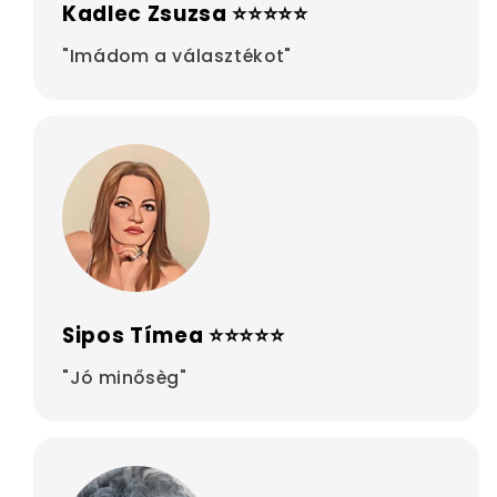
Kadlec Zsuzsa ⭐⭐⭐⭐⭐
"Imádom a választékot"
Sipos Tímea ⭐⭐⭐⭐⭐
"Jó minősèg"