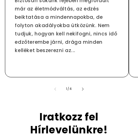
Biztosan sokunk fejében megfordult
már az életmódváltás, az edzés
beiktatása a mindennapokba, de
folyton akadályokba ütközünk. Nem
tudjuk, hogyan kell nekifogni, nincs idő
edzőterembe járni, drága minden
kelléket beszerezni az...
/
1
/
4
Iratkozz fel
Hírlevelünkre!