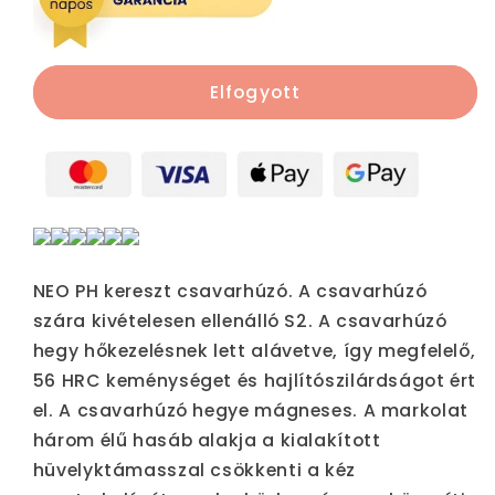
25
25
év
év
garanciával
garanciával
04-
04-
Elfogyott
021
021
mennyiségének
mennyiségének
csökkentése
növelése
NEO PH kereszt csavarhúzó. A csavarhúzó
szára kivételesen ellenálló S2. A csavarhúzó
hegy hőkezelésnek lett alávetve, így megfelelő,
56 HRC keménységet és hajlítószilárdságot ért
el. A csavarhúzó hegye mágneses. A markolat
három élű hasáb alakja a kialakított
hüvelyktámasszal csökkenti a kéz