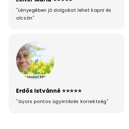
"Lényegében jó dolgokat lehet kapni és
olcsón"
Erdős Istvánné ⭐⭐⭐⭐⭐
"Gyors pontos ügyintézés korrektség"