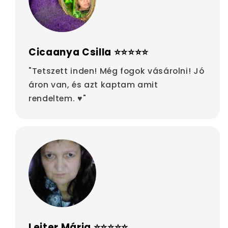
Cicaanya Csilla ⭐⭐⭐⭐⭐
"Tetszett inden! Még fogok vásárolni! Jó
áron van, és azt kaptam amit
rendeltem. ♥"
Leiter Mária ⭐⭐⭐⭐⭐