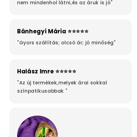
nem mindenhol látni,és az áruk is jó"
Bánhegyi Mária ⭐⭐⭐⭐⭐
"Gyors szállítás; olcsó ár; jó minőség"
Halász Imre ⭐⭐⭐⭐⭐
"Az új termékek,melyek árai sokkal
színpatikusabbak "