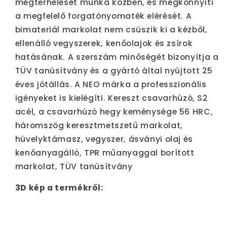
megterhelését munka közben, és megkönnyíti
a megfelelő forgatónyomaték elérését. A
bimateriál markolat nem csúszik ki a kézből,
ellenálló vegyszerek, kenőolajok és zsírok
hatásának. A szerszám minőségét bizonyítja a
TÜV tanúsítvány és a gyártó által nyújtott 25
éves jótállás. A NEO márka a professzionális
igényeket is kielégíti. Kereszt csavarhúzó, S2
acél, a csavarhúzó hegy keménysége 56 HRC,
háromszög keresztmetszetű markolat,
hüvelyktámasz, vegyszer, ásványi olaj és
kenőanyagálló, TPR műanyaggal borított
markolat, TÜV tanúsítvány
3D kép a termékről: