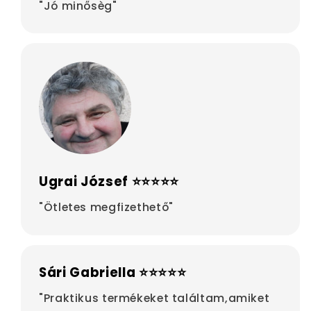
"Jó minősèg"
Ugrai József ⭐⭐⭐⭐⭐
"Ötletes megfizethető"
Sári Gabriella ⭐⭐⭐⭐⭐
"Praktikus termékeket találtam,amiket