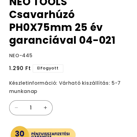
NEO TOOLS
Csavarhúzó
PH0X75mm 25 év
garanciával 04-021
Termékváltozat:
NEO-445
Normál
1.290 Ft
Elfogyott
ár
Készletinformáció:
Várható kiszállítás: 5-7
munkanap
NEO
NEO
TOOLS
TOOLS
Csavarhúzó
Csavarhúzó
PH0X75mm
PH0X75mm