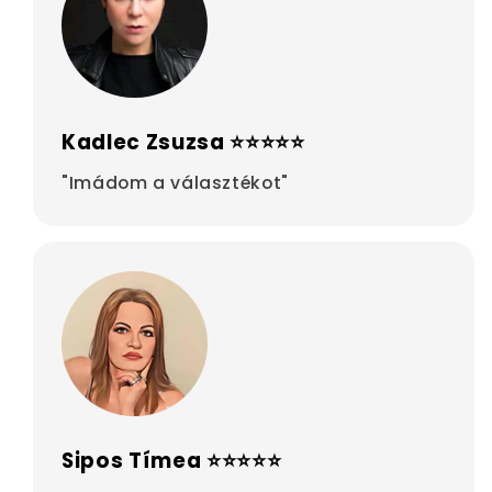
Kadlec Zsuzsa ⭐⭐⭐⭐⭐
"Imádom a választékot"
Sipos Tímea ⭐⭐⭐⭐⭐