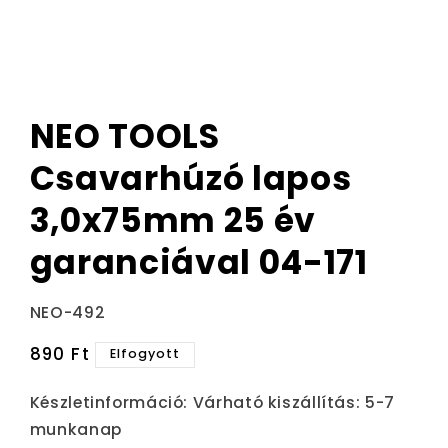
NEO TOOLS
Csavarhúzó lapos
3,0x75mm 25 év
garanciával 04-171
Termékváltozat:
NEO-492
Normál
890 Ft
Elfogyott
ár
Készletinformáció:
Várható kiszállítás: 5-7
munkanap