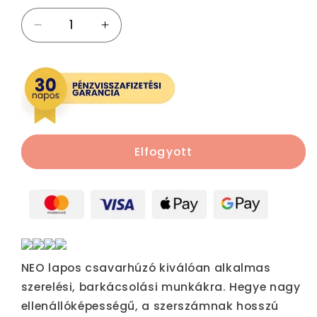
NEO
NEO
TOOLS
TOOLS
Csavarhúzó
Csavarhúzó
lapos
lapos
3,0x75mm
3,0x75mm
25
25
év
év
garanciával
garanciával
Elfogyott
04-
04-
171
171
mennyiségének
mennyiségének
csökkentése
növelése
NEO lapos csavarhúzó kiválóan alkalmas
szerelési, barkácsolási munkákra. Hegye nagy
ellenállóképességű, a szerszámnak hosszú