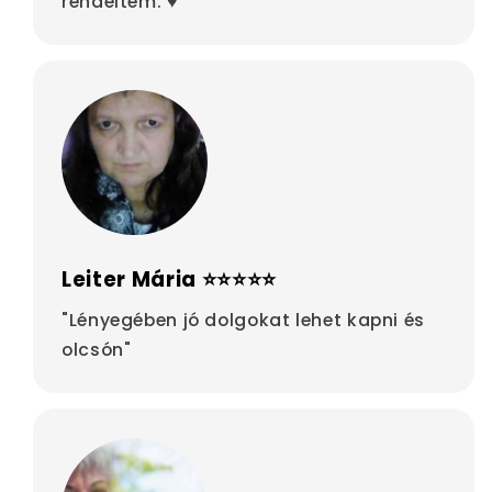
rendeltem. ♥"
Leiter Mária ⭐⭐⭐⭐⭐
"Lényegében jó dolgokat lehet kapni és
olcsón"