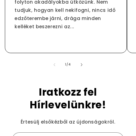
folyton akadályokba ütközünk. Nem
tudjuk, hogyan kell nekifogni, nincs idő
edzőterembe járni, drága minden
kelléket beszerezni az...
/
1
/
4
Iratkozz fel
Hírlevelünkre!
Értesülj elsőkézből az újdonságokról.