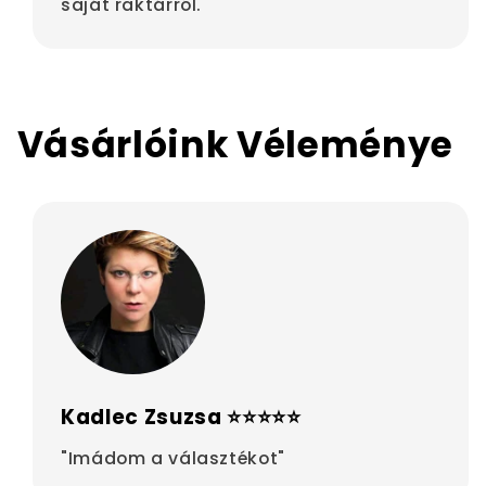
saját raktárról.
Vásárlóink Véleménye
Kadlec Zsuzsa ⭐⭐⭐⭐⭐
"Imádom a választékot"