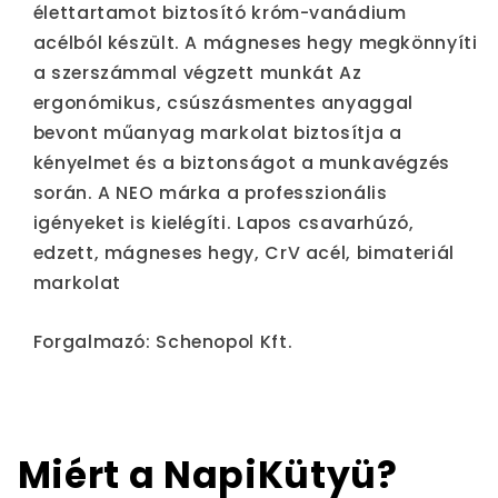
élettartamot biztosító króm-vanádium
acélból készült. A mágneses hegy megkönnyíti
a szerszámmal végzett munkát Az
ergonómikus, csúszásmentes anyaggal
bevont műanyag markolat biztosítja a
kényelmet és a biztonságot a munkavégzés
során. A NEO márka a professzionális
igényeket is kielégíti. Lapos csavarhúzó,
edzett, mágneses hegy, CrV acél, bimateriál
markolat
Forgalmazó: Schenopol Kft.
Miért a NapiKütyü?