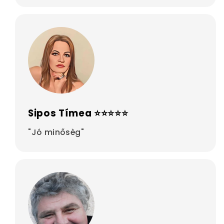
Sipos Tímea ⭐⭐⭐⭐⭐
"Jó minősèg"