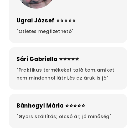
Ugrai József ⭐⭐⭐⭐⭐
"Ötletes megfizethető"
Sári Gabriella ⭐⭐⭐⭐⭐
"Praktikus termékeket találtam,amiket
nem mindenhol látni,és az áruk is jó"
Bánhegyi Mária ⭐⭐⭐⭐⭐
"Gyors szállítás; olcsó ár; jó minőség"