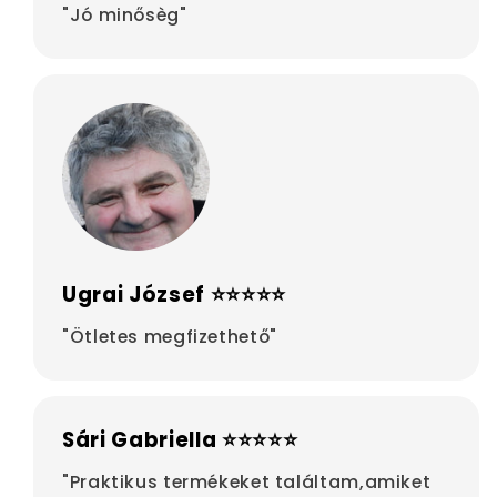
"Jó minősèg"
Ugrai József ⭐⭐⭐⭐⭐
"Ötletes megfizethető"
Sári Gabriella ⭐⭐⭐⭐⭐
"Praktikus termékeket találtam,amiket