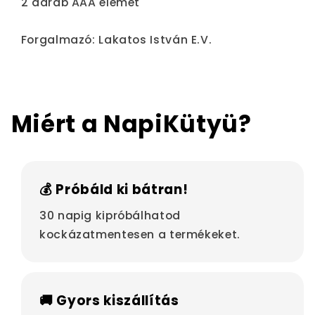
2 darab AAA elemet
Forgalmazó: Lakatos István E.V.
Miért a NapiKütyü?
💰 Próbáld ki bátran!
30 napig kipróbálhatod
kockázatmentesen a termékeket.
🚚 Gyors kiszállítás