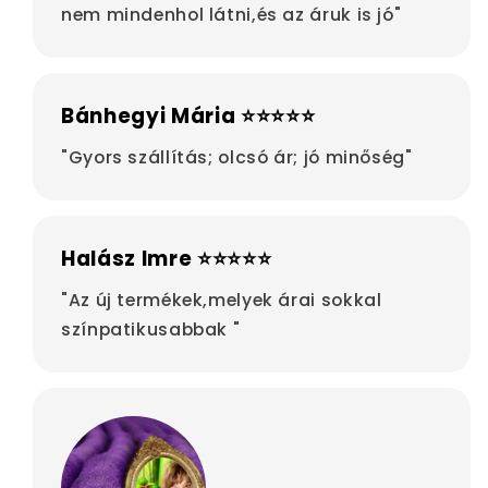
nem mindenhol látni,és az áruk is jó"
Bánhegyi Mária ⭐⭐⭐⭐⭐
"Gyors szállítás; olcsó ár; jó minőség"
Halász Imre ⭐⭐⭐⭐⭐
"Az új termékek,melyek árai sokkal
színpatikusabbak "