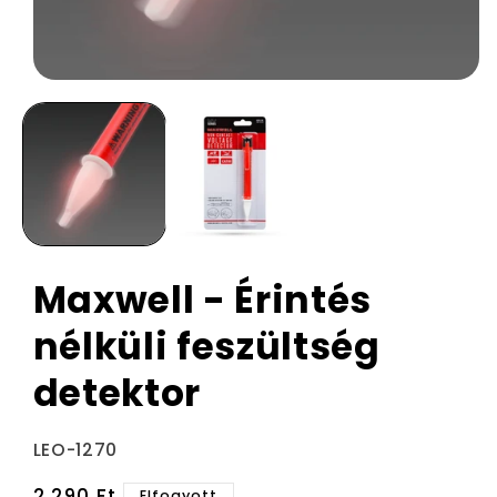
Maxwell - Érintés
nélküli feszültség
detektor
Termékváltozat:
LEO-1270
Normál
2.290 Ft
Elfogyott