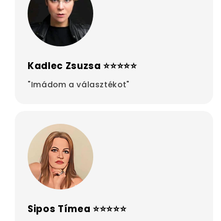
Kadlec Zsuzsa ⭐⭐⭐⭐⭐
"Imádom a választékot"
Sipos Tímea ⭐⭐⭐⭐⭐