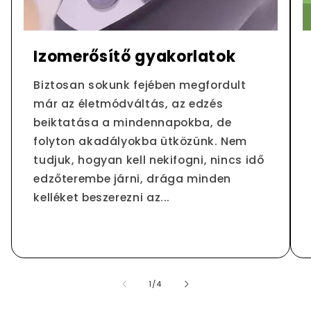
Izomerősítő gyakorlatok
Biztosan sokunk fejében megfordult
már az életmódváltás, az edzés
beiktatása a mindennapokba, de
folyton akadályokba ütközünk. Nem
tudjuk, hogyan kell nekifogni, nincs idő
edzőterembe járni, drága minden
kelléket beszerezni az...
/
1
/
4