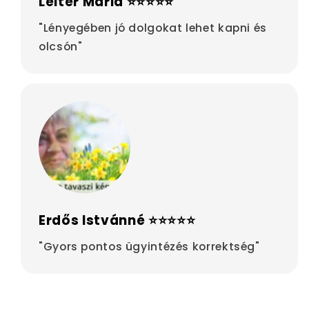
Leiter Mária ⭐⭐⭐⭐⭐
"Lényegében jó dolgokat lehet kapni és
olcsón"
Erdős Istvánné ⭐⭐⭐⭐⭐
"Gyors pontos ügyintézés korrektség"