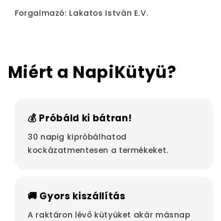
Forgalmazó: Lakatos István E.V.
Miért a NapiKütyü?
💰 Próbáld ki bátran!
30 napig kipróbálhatod
kockázatmentesen a termékeket.
🚚 Gyors kiszállítás
A raktáron lévő kütyüket akár másnap