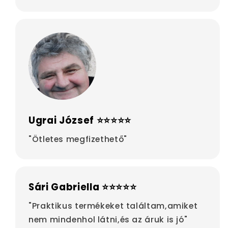
Ugrai József ⭐⭐⭐⭐⭐
"Ötletes megfizethető"
Sári Gabriella ⭐⭐⭐⭐⭐
"Praktikus termékeket találtam,amiket
nem mindenhol látni,és az áruk is jó"