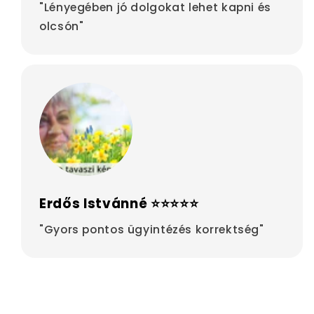
"Lényegében jó dolgokat lehet kapni és
olcsón"
Erdős Istvánné ⭐⭐⭐⭐⭐
"Gyors pontos ügyintézés korrektség"