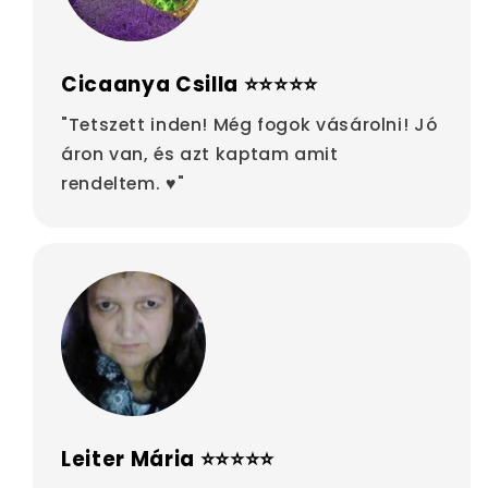
Cicaanya Csilla ⭐⭐⭐⭐⭐
"Tetszett inden! Még fogok vásárolni! Jó
áron van, és azt kaptam amit
rendeltem. ♥"
Leiter Mária ⭐⭐⭐⭐⭐