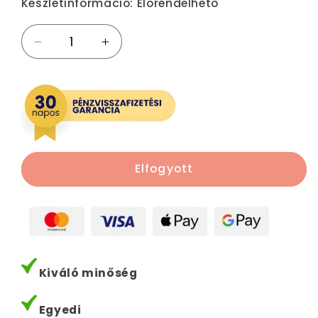
Készletinformáció:
Előrendelhető
LEGO:
LEGO:
Építhető
Építhető
vonalzó
vonalzó
figurával
figurával
mennyiségének
mennyiségének
csökkentése
növelése
Elfogyott
Kiváló minőség
Egyedi