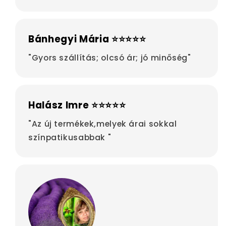
Bánhegyi Mária ⭐⭐⭐⭐⭐
"Gyors szállítás; olcsó ár; jó minőség"
Halász Imre ⭐⭐⭐⭐⭐
"Az új termékek,melyek árai sokkal
színpatikusabbak "