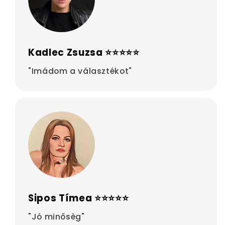
Kadlec Zsuzsa ⭐⭐⭐⭐⭐
"Imádom a választékot"
Sipos Tímea ⭐⭐⭐⭐⭐
"Jó minősèg"