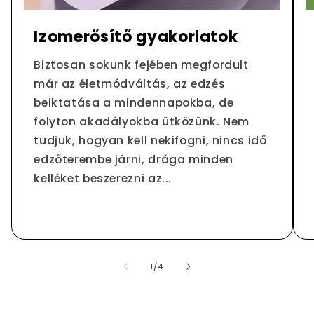
Izomerősítő gyakorlatok
Biztosan sokunk fejében megfordult
már az életmódváltás, az edzés
beiktatása a mindennapokba, de
folyton akadályokba ütközünk. Nem
tudjuk, hogyan kell nekifogni, nincs idő
edzőterembe járni, drága minden
kelléket beszerezni az...
/
1
/
4