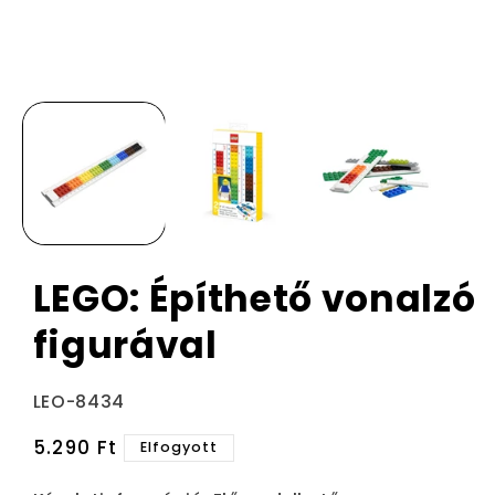
LEGO: Építhető vonalzó
figurával
Termékváltozat:
LEO-8434
Normál
5.290 Ft
Elfogyott
ár