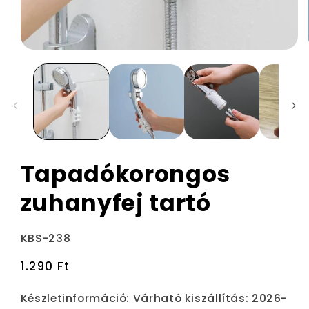
Tapadókorongos
zuhanyfej tartó
Termékváltozat:
KBS-238
Normál
1.290 Ft
ár
Készletinformáció:
Várható kiszállítás: 2026-