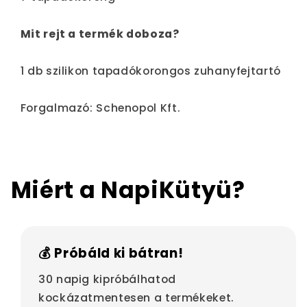
Mit rejt a termék doboza?
1 db szilikon tapadókorongos zuhanyfejtartó
Forgalmazó: Schenopol Kft.
Miért a NapiKütyü?
💰 Próbáld ki bátran!
30 napig kipróbálhatod
kockázatmentesen a termékeket.