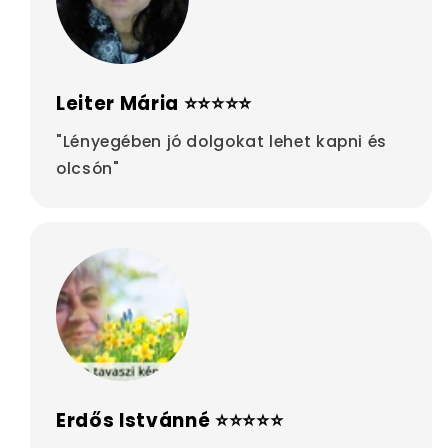
Leiter Mária ⭐⭐⭐⭐⭐
"Lényegében jó dolgokat lehet kapni és
olcsón"
Erdős Istvánné ⭐⭐⭐⭐⭐