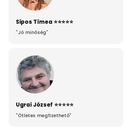
Sipos Tímea ⭐⭐⭐⭐⭐
"Jó minősèg"
Ugrai József ⭐⭐⭐⭐⭐
"Ötletes megfizethető"