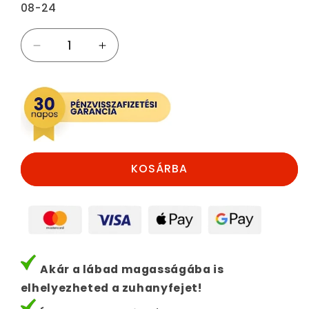
08-24
Tapadókorongos
Tapadókorongos
zuhanyfej
zuhanyfej
tartó
tartó
mennyiségének
mennyiségének
csökkentése
növelése
KOSÁRBA
Akár a lábad magasságába is
elhelyezheted a zuhanyfejet!