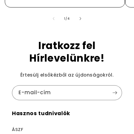
/
1
/
4
Iratkozz fel
Hírlevelünkre!
Értesülj elsőkézből az újdonságokról.
E-mail-cím
Hasznos tudnivalók
ÁSZF