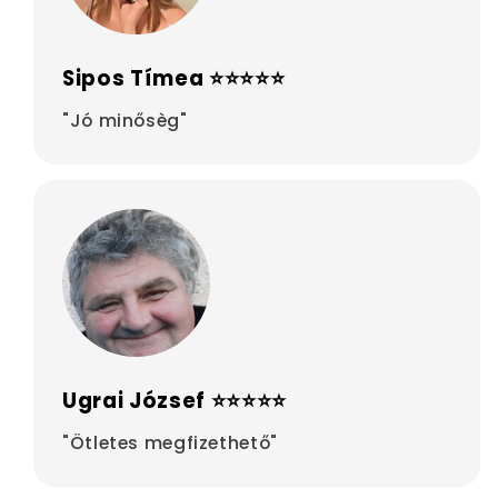
Sipos Tímea ⭐⭐⭐⭐⭐
"Jó minősèg"
Ugrai József ⭐⭐⭐⭐⭐
"Ötletes megfizethető"