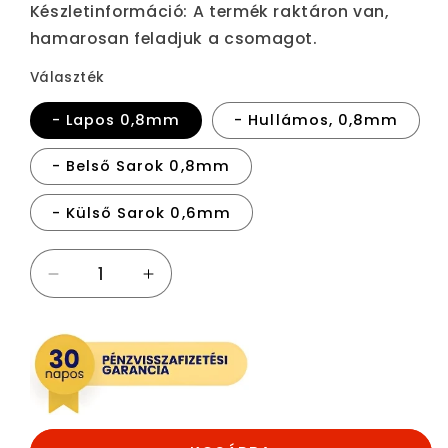
Készletinformáció:
A termék raktáron van,
hamarosan feladjuk a csomagot.
Választék
- Lapos 0,8mm
- Hullámos, 0,8mm
- Belső Sarok 0,8mm
- Külső Sarok 0,6mm
Kapocs
Kapocs
műanyag
műanyag
javításhoz
javításhoz
(100db)
(100db)
mennyiségének
mennyiségének
csökkentése
növelése