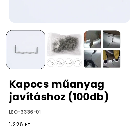
Kapocs műanyag
javításhoz (100db)
Termékváltozat:
LEO-3336-01
Normál
1.226 Ft
ár