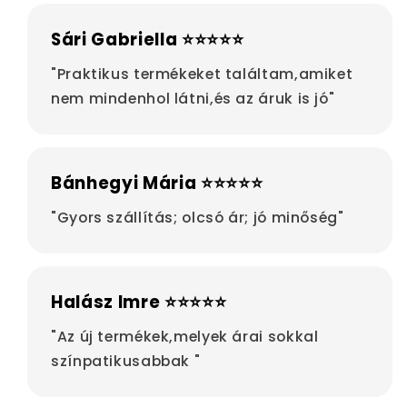
Sári Gabriella ⭐⭐⭐⭐⭐
"Praktikus termékeket találtam,amiket
nem mindenhol látni,és az áruk is jó"
Bánhegyi Mária ⭐⭐⭐⭐⭐
"Gyors szállítás; olcsó ár; jó minőség"
Halász Imre ⭐⭐⭐⭐⭐
"Az új termékek,melyek árai sokkal
színpatikusabbak "