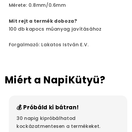
Mérete: 0.8mm/0.6mm
Mit rejt a termék doboza?
100 db kapocs műanyag javításához
Forgalmazó: Lakatos István E.V.
Miért a NapiKütyü?
💰 Próbáld ki bátran!
30 napig kipróbálhatod
kockázatmentesen a termékeket.