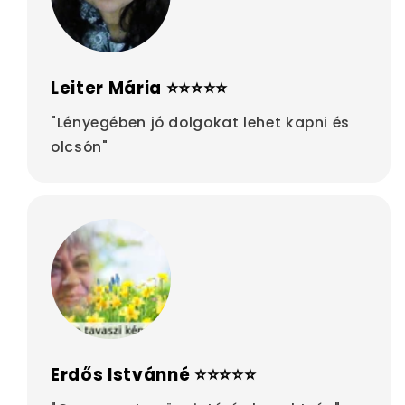
Leiter Mária ⭐⭐⭐⭐⭐
"Lényegében jó dolgokat lehet kapni és
olcsón"
Erdős Istvánné ⭐⭐⭐⭐⭐