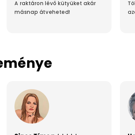
A raktáron lévő kütyüket akár
Tö
másnap átveheted!
az
leménye