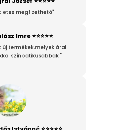
rai József ⭐⭐⭐⭐⭐
tletes megfizethető"
alász Imre ⭐⭐⭐⭐⭐
z új termékek,melyek árai
kkal színpatikusabbak "
dős Istvánné ⭐⭐⭐⭐⭐