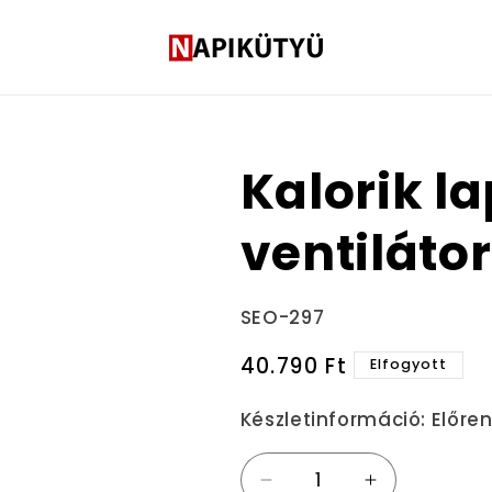
Kalorik la
ventilátor
Termékváltozat:
SEO-297
Normál
40.790 Ft
Elfogyott
ár
Készletinformáció:
Előre
Kalorik
Kalorik