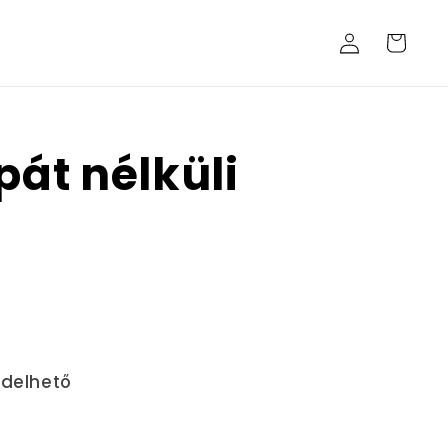
Bejelentkezés
Kosár
pát nélküli
ndelhető