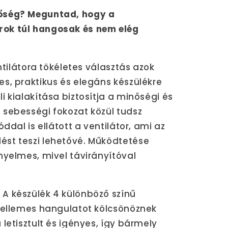
őség? Meguntad, hogy a
ok túl hangosak és nem elég
entilátora tökéletes választás azok
s, praktikus és elegáns készülékre
i kialakítása biztosítja a minőségi és
 sebességi fokozat közül tudsz
ddal is ellátott a ventilátor, ami az
st teszi lehetővé. Működtetése
nyelmes, mivel távirányítóval
?
A készülék 4 különböző színű
 kellemes hangulatot kölcsönöznek
letisztult és igényes, így bármely