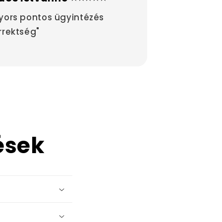
yors pontos ügyintézés
rrektség"
ések