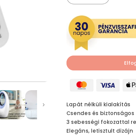
lapát
lapát
nélküli
nélküli
ventilátor
ventilátor
mennyiségének
mennyiségé
csökkentése
növelése
Elfo
Lapát nélküli kialakítás
Csendes és biztonságos
3 sebességi fokozattal r
Elegáns, letisztult dizájn