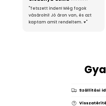
"Tetszett inden! Még fogok
vásárolni! Jó áron van, és azt
kaptam amit rendeltem. ♥"
Gya
Szállítási i
Visszatérít