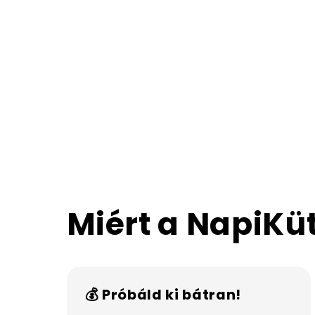
Miért a NapiKü
💰 Próbáld ki bátran!