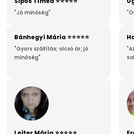
Sipos Tímea ⭐⭐⭐⭐⭐
Ug
"Jó minősèg"
"Ö
Bánhegyi Mária ⭐⭐⭐⭐⭐
H
"Gyors szállítás; olcsó ár; jó
"A
minőség"
so
Leiter Mária ⭐⭐⭐⭐⭐
Er