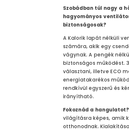
Szobádban túl nagy a h
hagyományos ventilátor
biztonságosak?
A Kalorik lapát nélküli v
számára, akik egy csende
vágynak. A pengék nélkül
biztonságos működést. 3
választani, illetve ECO mó
energiatakarékos működé
rendkívül egyszerű és ké
irányítható.
Fokoznád a hangulatot
világításra képes, amik
otthonodnak. Kialakítása 