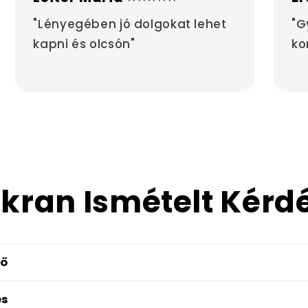
"Lényegében jó dolgokat lehet
"G
kapni és olcsón"
ko
kran Ismételt Kérd
dő
és