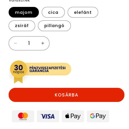
Választék
majom
cica
elefánt
zsiráf
pillangó
Játszószőnyeg
Játszószőnyeg
mennyiségének
mennyiségének
csökkentése
növelése
KOSÁRBA