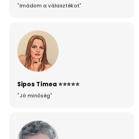
"Imádom a választékot"
Sipos Tímea ⭐⭐⭐⭐⭐
"Jó minősèg"