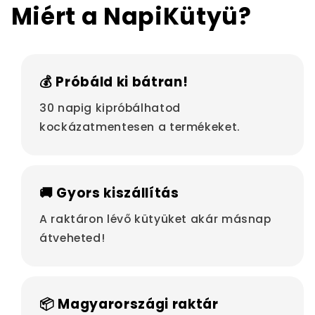
Miért a NapiKütyü?
💰 Próbáld ki bátran!
30 napig kipróbálhatod
kockázatmentesen a termékeket.
🚚 Gyors kiszállítás
A raktáron lévő kütyüket akár másnap
átveheted!
📦 Magyarországi raktár