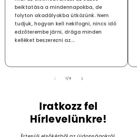
beiktatása a mindennapokba, de
folyton akadályokba ütközünk. Nem
tudjuk, hogyan kell nekifogni, nincs idő
edzőterembe járni, drága minden
kelléket beszerezni az...
/
1
/
4
Iratkozz fel
Hírlevelünkre!
Értesülj elsőkézből az újdonságokról.