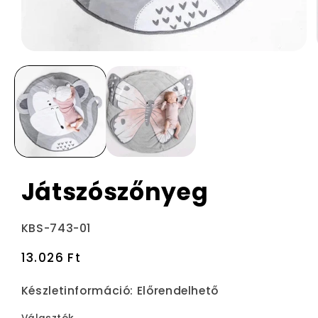
Játszószőnyeg
Termékváltozat:
KBS-743-01
Normál
13.026 Ft
ár
Készletinformáció:
Előrendelhető