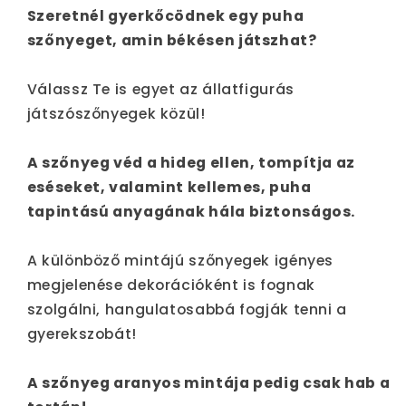
Szeretnél gyerkőcödnek egy puha
szőnyeget, amin békésen játszhat?
Válassz Te is egyet az állatfigurás
játszószőnyegek közül!
A szőnyeg véd a hideg ellen, tompítja az
eséseket, valamint kellemes, puha
tapintású anyagának hála biztonságos.
A különböző mintájú szőnyegek igényes
megjelenése dekorációként is fognak
szolgálni, hangulatosabbá fogják tenni a
gyerekszobát!
A szőnyeg aranyos mintája pedig csak hab a