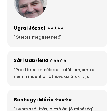
Ugrai József ⭐⭐⭐⭐⭐
"Ötletes megfizethető"
Sári Gabriella ⭐⭐⭐⭐⭐
"Praktikus termékeket találtam,amiket
nem mindenhol látni,és az áruk is jó"
Bánhegyi Mária ⭐⭐⭐⭐⭐
"Gyors szállítás; olcsó ár; jó minőség"