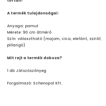
tortán!
A termék tulajdonságai:
Anyaga: pamut
Mérete: 90 cm átmérő
Szín: választható (majom, cica, elefánt, zsiráf,
pillangó)
Mit rejt a termék doboza?
1 db Játszószőnyeg
Forgalmazó: Schenopol Kft.