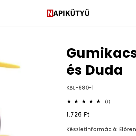
Gumikacs
és Duda
Termékváltozat:
KBL-980-1
1
(1)
összes
Normál
1.726 Ft
értékelés
ár
Készletinformáció:
Előre