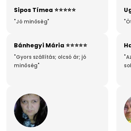
Sipos Tímea ⭐⭐⭐⭐⭐
Ug
"Jó minősèg"
"Ö
Bánhegyi Mária ⭐⭐⭐⭐⭐
H
"Gyors szállítás; olcsó ár; jó
"A
minőség"
so