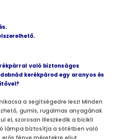
és.
lszerelhető.
rékpárral való biztonságos
eldobnád kerékpárod egy aranyos és
ítővel?
mikacsa a segítségedre lesz! Minden
lyezhető, gumis, rugalmas anyagának
l, szorosan illeszkedik a bicikli
ó lámpa biztosítja a sötétben való
 erős fénye méretekre eljut.