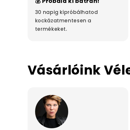
💰 Próbáld ki bátran!
30 napig kipróbálhatod
kockázatmentesen a
termékeket.
Vásárlóink Vé