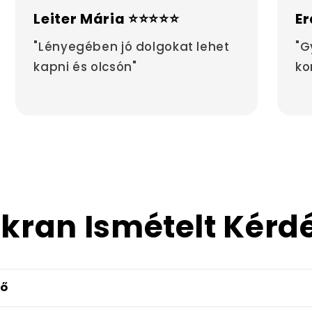
Leiter Mária ⭐⭐⭐⭐⭐
Er
"Lényegében jó dolgokat lehet
"G
kapni és olcsón"
ko
kran Ismételt Kérd
dő