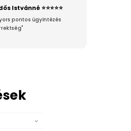
dős Istvánné ⭐⭐⭐⭐⭐
yors pontos ügyintézés
rrektség"
ések