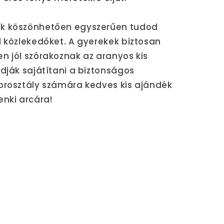
ak köszönhetően egyszerűen tudod
d közlekedőket. A gyerekek biztosan
n jól szórakoznak az aranyos kis
udják sajátítani a biztonságos
korosztály számára kedves kis ajándék
enki arcára!