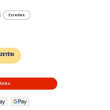
Ezredes
nek
ÁRBA