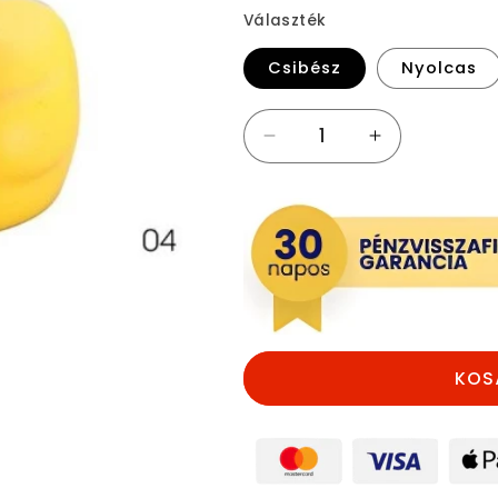
Választék
Csibész
Nyolcas
Gumikacsa
Gumikacsa
Biciklilámpa
Biciklilámpa
és
és
Duda
Duda
mennyiségének
mennyiségé
csökkentése
növelése
KOS