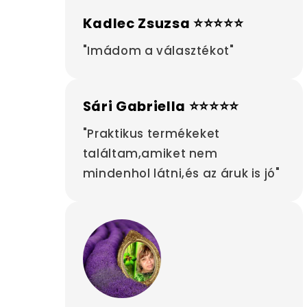
Kadlec Zsuzsa ⭐⭐⭐⭐⭐
"Imádom a választékot"
Sári Gabriella ⭐⭐⭐⭐⭐
"Praktikus termékeket
találtam,amiket nem
mindenhol látni,és az áruk is jó"