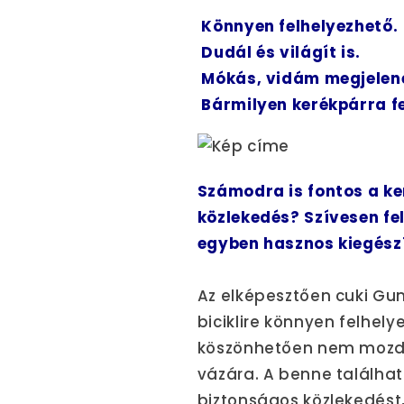
Könnyen felhelyezhető.
Dudál és világít is.
Mókás, vidám megjelen
Bármilyen kerékpárra fe
Számodra is fontos a ke
közlekedés? Szívesen f
egyben hasznos kiegész
Az elképesztően cuki Gu
biciklire könnyen felhe
köszönhetően nem mozdul e
vázára. A benne találhat
biztonságos közlekedést,