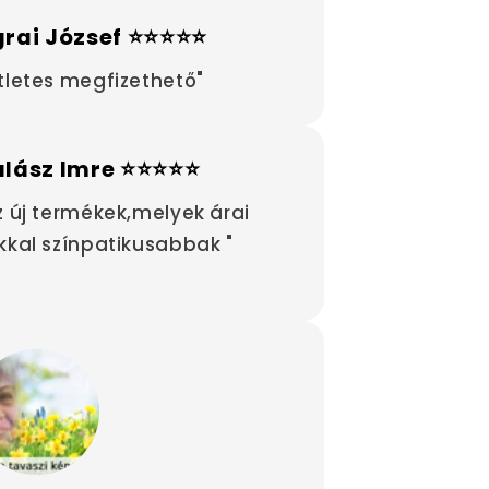
rai József ⭐⭐⭐⭐⭐
tletes megfizethető"
alász Imre ⭐⭐⭐⭐⭐
z új termékek,melyek árai
kkal színpatikusabbak "