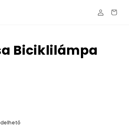
Bejelentkezés
Kosár
a Biciklilámpa
ndelhető