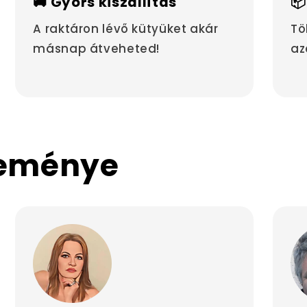
🚚 Gyors kiszállítás
📦
A raktáron lévő kütyüket akár
Tö
másnap átveheted!
az
leménye