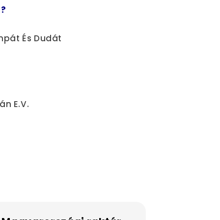
a?
ámpát És Dudát
án E.V.