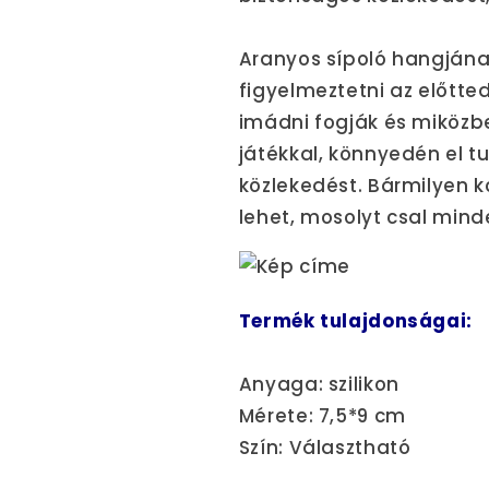
Aranyos sípoló hangján
figyelmeztetni az előtte
imádni fogják és miközbe
játékkal, könnyedén el t
közlekedést. Bármilyen 
lehet, mosolyt csal mind
Termék tulajdonságai:
Anyaga: szilikon
Mérete: 7,5*9 cm
Szín: Választható