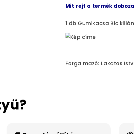
Mit rejt a termék doboz
1 db Gumikacsa Biciklil
Forgalmazó: Lakatos Istv
tyü?