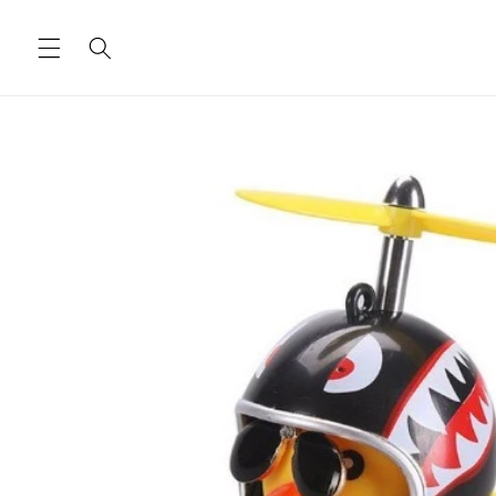
Ugrás a
tartalomhoz
Kihagyás, és
ugrás a
termékadatokra