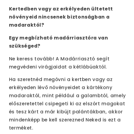
Kertedben vagy az erkélyeden ültetett
növényeid nincsenek biztonságban a
madaraktól?
Egy megbízható madárriasztóra van
szükséged?
Ne keress tovább! A Madárriasztó segít
megvédeni virágjaidat a kétlábúaktól.
Ha szeretnéd megóvni a kertben vagy az
erkélyeden lévő növényeidet a kártékony
madaraktól, mint például a galambtól, amely
előszeretettel csipegeti ki az elszórt magokat
és tesz kárt a már kibújt palántákban, akkor
mindenképp be kell szerezned Neked is ezt a
terméket.