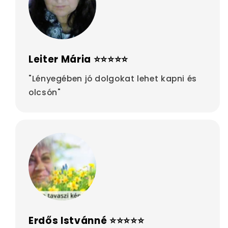
Leiter Mária ⭐⭐⭐⭐⭐
"Lényegében jó dolgokat lehet kapni és
olcsón"
Erdős Istvánné ⭐⭐⭐⭐⭐