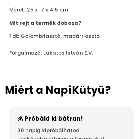
Méret: 25 x 17 x 4.5 cm
Mit rejt a termék doboza?
1 db Galambriasztó, madárriasztó
Forgalmazó: Lakatos István E.V.
Miért a NapiKütyü?
💰 Próbáld ki bátran!
30 napig kipróbálhatod
kockázatmentesen a termékeket.