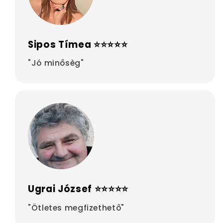
Sipos Tímea ⭐⭐⭐⭐⭐
"Jó minősèg"
Ugrai József ⭐⭐⭐⭐⭐
"Ötletes megfizethető"