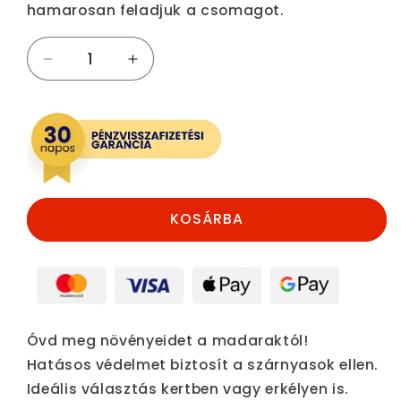
hamarosan feladjuk a csomagot.
Galambriasztó,
Galambriasztó,
madárriasztó
madárriasztó
mennyiségének
mennyiségének
csökkentése
növelése
KOSÁRBA
Óvd meg növényeidet a madaraktól!
Hatásos védelmet biztosít a szárnyasok ellen.
Ideális választás kertben vagy erkélyen is.