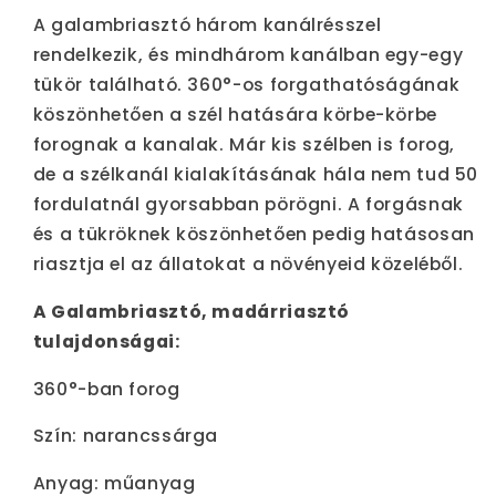
A galambriasztó három kanálrésszel
rendelkezik, és mindhárom kanálban egy-egy
tükör található. 360°-os forgathatóságának
köszönhetően a szél hatására körbe-körbe
forognak a kanalak. Már kis szélben is forog,
de a szélkanál kialakításának hála nem tud 50
fordulatnál gyorsabban pörögni. A forgásnak
és a tükröknek köszönhetően pedig hatásosan
riasztja el az állatokat a növényeid közeléből.
A Galambriasztó, madárriasztó
tulajdonságai:
360°-ban forog
Szín: narancssárga
Anyag: műanyag