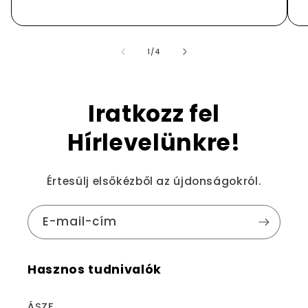
/
1
/
4
Iratkozz fel
Hírlevelünkre!
Értesülj elsőkézből az újdonságokról.
E-mail-cím
Hasznos tudnivalók
ÁSZF