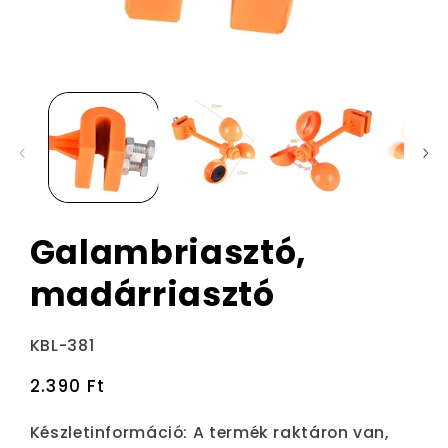
Galambriasztó,
madárriasztó
Termékváltozat:
KBL-381
Normál
2.390 Ft
ár
Készletinformáció:
A termék raktáron van,