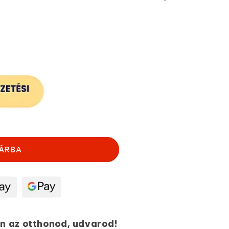
nek
ÁRBA
n az otthonod, udvarod!