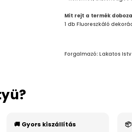
Mit rejt a termék doboz
1 db Fluoreszkáló dekorá
Forgalmazó: Lakatos Istv
tyü?
🚚 Gyors kiszállítás
📦