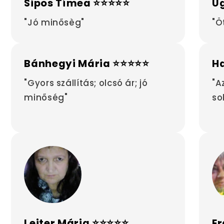
Sipos Tímea ⭐⭐⭐⭐⭐
Ug
"Jó minősèg"
"Ö
Bánhegyi Mária ⭐⭐⭐⭐⭐
H
"Gyors szállítás; olcsó ár; jó
"A
minőség"
so
Leiter Mária ⭐⭐⭐⭐⭐
Er