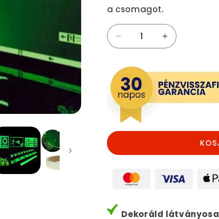
a csomagot.
Fluoreszkáló
Fluoreszkáló
dekorációs
dekorációs
szalag,
szalag,
Fénylő
Fénylő
biztonsági
biztonsági
szalag
szalag
mennyiségének
mennyiségé
csökkentése
növelése
KOS
Dekoráld látványosa