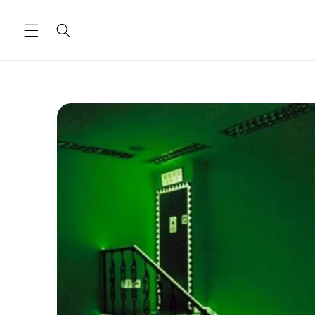
Ugrás a
tartalomhoz
Kihagyás, és
ugrás a
termékadatokra