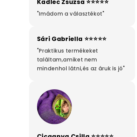
Kadlec Zsuzsa ⭐⭐⭐⭐⭐
"Imádom a választékot"
Sári Gabriella ⭐⭐⭐⭐⭐
"Praktikus termékeket
találtam,amiket nem
mindenhol látni,és az áruk is jó"
Cicaanya Csilla ⭐⭐⭐⭐⭐