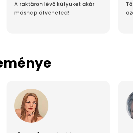
A raktáron lévő kütyüket akár
Tö
másnap átveheted!
az
leménye