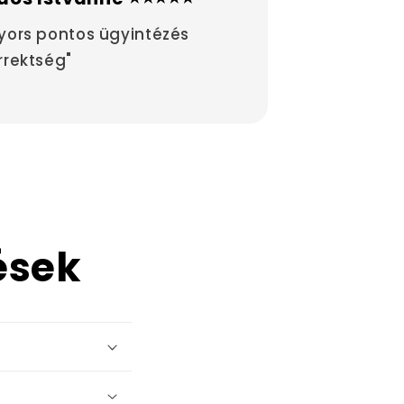
yors pontos ügyintézés
rrektség"
ések