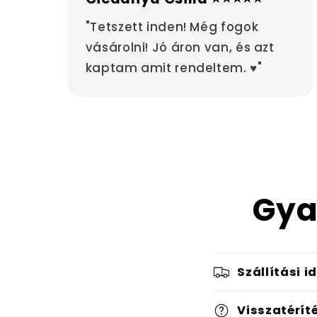
"Tetszett inden! Még fogok
vásárolni! Jó áron van, és azt
kaptam amit rendeltem. ♥"
Gya
Szállítási i
Visszatérít