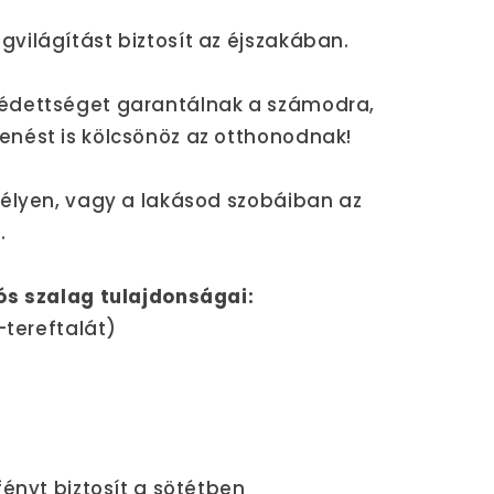
világítást biztosít az éjszakában.
édettséget garantálnak a számodra,
nést is kölcsönöz az otthonodnak!
kélyen, vagy a lakásod szobáiban az
.
ós szalag tulajdonságai:
-tereftalát)
fényt biztosít a sötétben