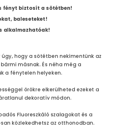
fényt biztosít a sötétben!
kat, baleseteket!
is alkalmazhatóak!
 úgy, hogy a sötétben nekimentünk az
y bármi másnak. És néha még a
ük a fénytelen helyeken.
ességgel örökre elkerülheted ezeket a
áratlanul dekoratív módon.
padós Fluoreszkáló szalagokat és a
osan közlekedhetsz az otthonodban.