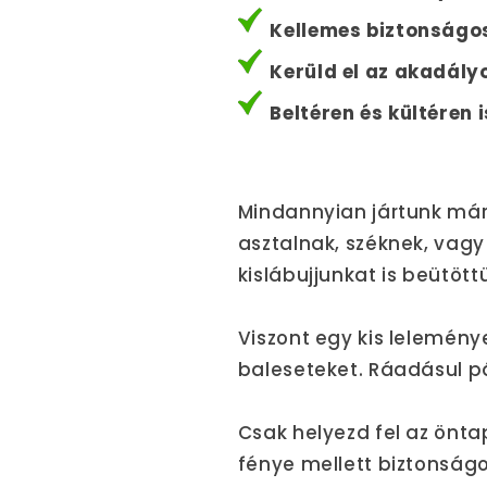
Kellemes biztonságos 
Kerüld el az akadályo
Beltéren és kültéren 
Mindannyian jártunk már
asztalnak, széknek, vag
kislábujjunkat is beütött
Viszont egy kis lelemény
baleseteket. Ráadásul p
Csak helyezd fel az önta
fénye mellett biztonság