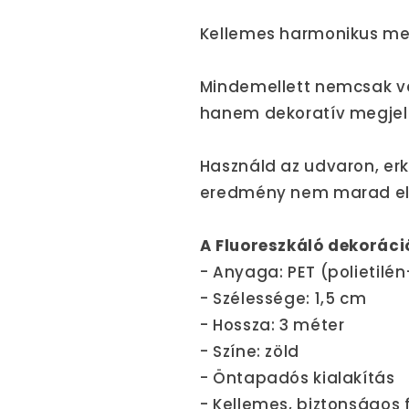
Kellemes harmonikus meg
Mindemellett nemcsak v
hanem dekoratív megjele
Használd az udvaron, er
eredmény nem marad el
A Fluoreszkáló dekoráci
- Anyaga: PET (polietilén
- Szélessége: 1,5 cm
- Hossza: 3 méter
- Színe: zöld
- Öntapadós kialakítás
- Kellemes, biztonságos 