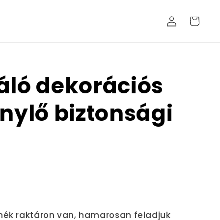
Bejelentkezés
Kosár
áló dekorációs
énylő biztonsági
mék raktáron van, hamarosan feladjuk