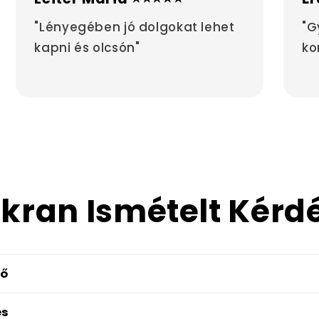
"Lényegében jó dolgokat lehet
"G
kapni és olcsón"
ko
kran Ismételt Kérd
dő
és