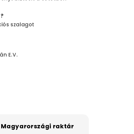
a?
ciós szalagot
án E.V.
 Magyarországi raktár