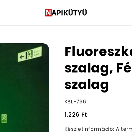
Fluoreszk
szalag, F
szalag
Termékváltozat:
KBL-736
Normál
1.226 Ft
ár
Készletinformáció:
A ter