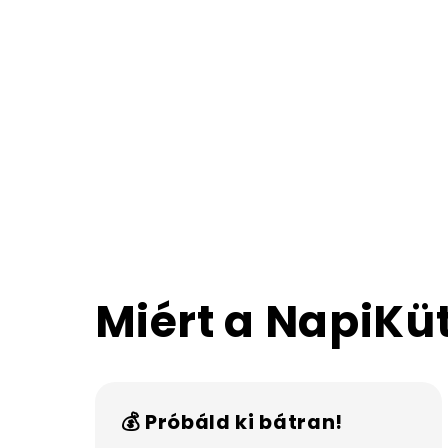
Miért a NapiKü
💰 Próbáld ki bátran!