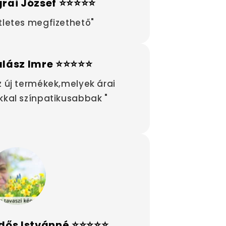
rai József ⭐⭐⭐⭐⭐
tletes megfizethető"
alász Imre ⭐⭐⭐⭐⭐
z új termékek,melyek árai
kkal színpatikusabbak "
dős Istvánné ⭐⭐⭐⭐⭐