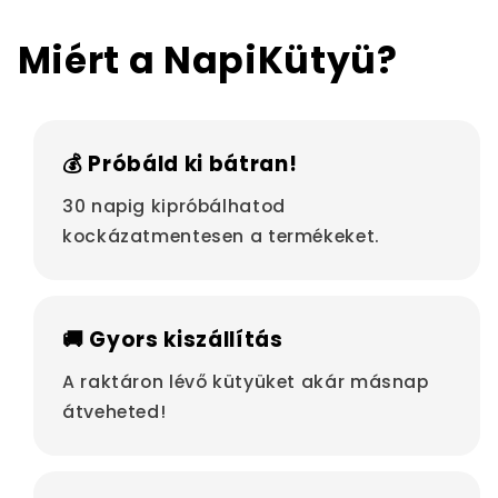
Miért a NapiKütyü?
💰 Próbáld ki bátran!
30 napig kipróbálhatod
kockázatmentesen a termékeket.
🚚 Gyors kiszállítás
A raktáron lévő kütyüket akár másnap
átveheted!