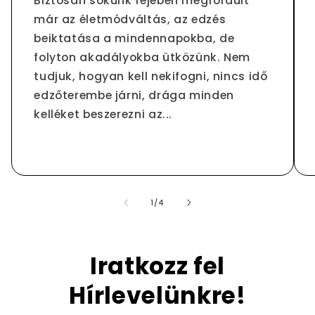
Biztosan sokunk fejében megfordult
már az életmódváltás, az edzés
beiktatása a mindennapokba, de
folyton akadályokba ütközünk. Nem
tudjuk, hogyan kell nekifogni, nincs idő
edzőterembe járni, drága minden
kelléket beszerezni az...
/
1
/
4
Iratkozz fel
Hírlevelünkre!