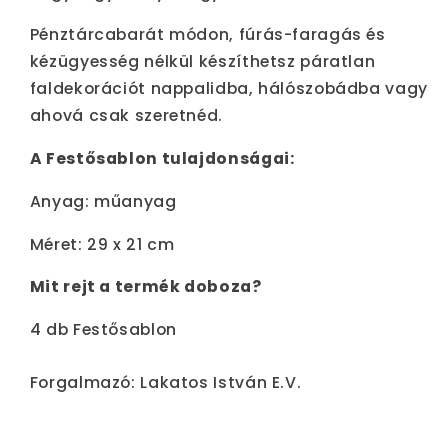
Pénztárcabarát módon, fúrás-faragás és
kézügyesség nélkül készíthetsz páratlan
faldekorációt nappalidba, hálószobádba vagy
ahová csak szeretnéd.
A Festősablon tulajdonságai:
Anyag: műanyag
Méret: 29 x 21 cm
Mit rejt a termék doboza?
4 db Festősablon
Forgalmazó: Lakatos István E.V.