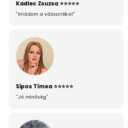
Kadlec Zsuzsa ⭐⭐⭐⭐⭐
"Imádom a választékot"
Sipos Tímea ⭐⭐⭐⭐⭐
"Jó minősèg"