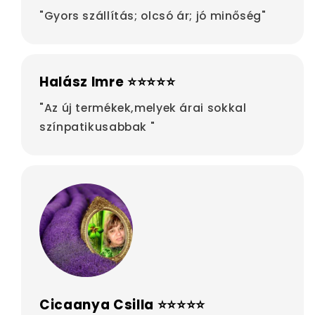
"Gyors szállítás; olcsó ár; jó minőség"
Halász Imre ⭐⭐⭐⭐⭐
"Az új termékek,melyek árai sokkal
színpatikusabbak "
Cicaanya Csilla ⭐⭐⭐⭐⭐