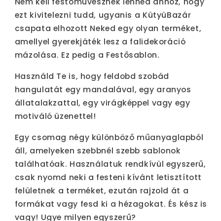
Nem kell festőművésznek lenned ahhoz, hogy
ezt kivitelezni tudd, ugyanis a KütyüBazár
csapata elhozott Neked egy olyan terméket,
amellyel gyerekjáték lesz a falidekoráció
mázolása. Ez pedig a Festősablon.
Használd Te is, hogy feldobd szobád
hangulatát egy mandalával, egy aranyos
állatalakzattal, egy virágképpel vagy egy
motiváló üzenettel!
Egy csomag négy különböző műanyaglapból
áll, amelyeken szebbnél szebb sablonok
találhatóak. Használatuk rendkívül egyszerű,
csak nyomd neki a festeni kívánt letisztított
felületnek a terméket, ezután rajzold át a
formákat vagy fesd ki a hézagokat. És kész is
vagy! Ugye milyen egyszerű?