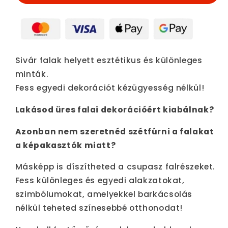
Sivár falak helyett esztétikus és különleges
minták.
Fess egyedi dekorációt kézügyesség nélkül!
Lakásod üres falai dekorációért kiabálnak?
Azonban nem szeretnéd szétfúrni a falakat
a képakasztók miatt?
Másképp is díszítheted a csupasz falrészeket.
Fess különleges és egyedi alakzatokat,
szimbólumokat, amelyekkel barkácsolás
nélkül teheted színesebbé otthonodat!