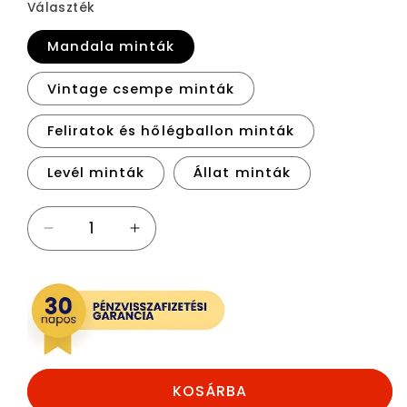
Választék
Mandala minták
Vintage csempe minták
Feliratok és hőlégballon minták
Levél minták
Állat minták
Festősablon
Festősablon
4
4
db
db
mennyiségének
mennyiségének
csökkentése
növelése
KOSÁRBA