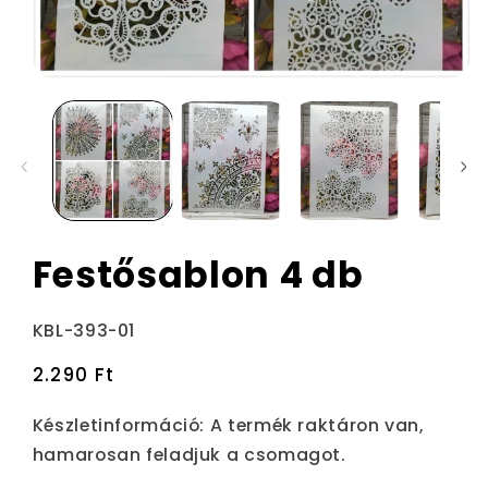
Festősablon 4 db
Termékváltozat:
KBL-393-01
Normál
2.290 Ft
ár
Készletinformáció:
A termék raktáron van,
hamarosan feladjuk a csomagot.