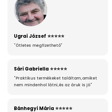
Ugrai József ⭐⭐⭐⭐⭐
"Ötletes megfizethető"
Sári Gabriella ⭐⭐⭐⭐⭐
"Praktikus termékeket találtam,amiket
nem mindenhol látni,és az áruk is jó"
Bánhegyi Mária ⭐⭐⭐⭐⭐