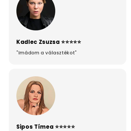
Kadlec Zsuzsa ⭐⭐⭐⭐⭐
"Imádom a választékot"
Sipos Tímea ⭐⭐⭐⭐⭐