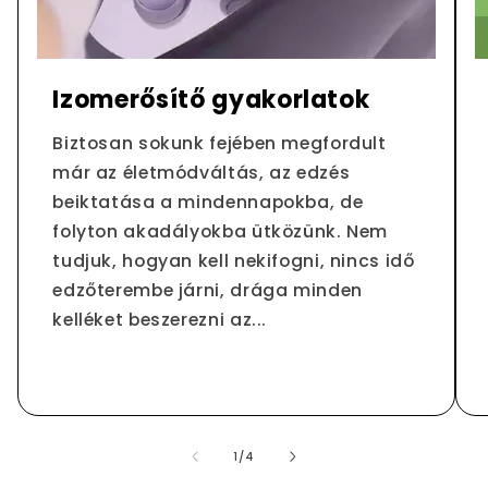
Izomerősítő gyakorlatok
Biztosan sokunk fejében megfordult
már az életmódváltás, az edzés
beiktatása a mindennapokba, de
folyton akadályokba ütközünk. Nem
tudjuk, hogyan kell nekifogni, nincs idő
edzőterembe járni, drága minden
kelléket beszerezni az...
/
1
/
4