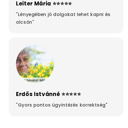
Leiter Mária ⭐⭐⭐⭐⭐
"Lényegében jó dolgokat lehet kapni és
olcsón"
Erdős Istvánné ⭐⭐⭐⭐⭐
"Gyors pontos ügyintézés korrektség"