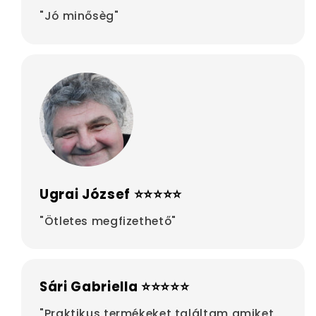
"Jó minősèg"
Ugrai József ⭐⭐⭐⭐⭐
"Ötletes megfizethető"
Sári Gabriella ⭐⭐⭐⭐⭐
"Praktikus termékeket találtam,amiket