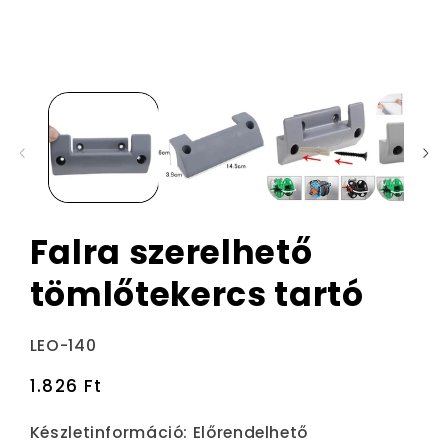
Falra szerelhető
tömlőtekercs tartó
Termékváltozat:
LEO-140
Normál
1.826 Ft
ár
Készletinformáció:
Előrendelhető