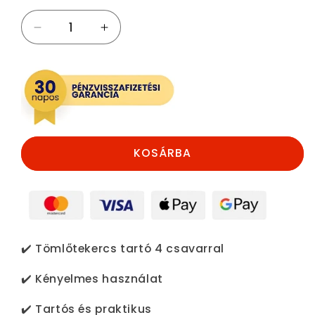
Falra
Falra
szerelhető
szerelhető
tömlőtekercs
tömlőtekercs
tartó
tartó
mennyiségének
mennyiségének
csökkentése
növelése
KOSÁRBA
✔️ Tömlőtekercs tartó 4 csavarral
✔️ Kényelmes használat
✔️ Tartós és praktikus