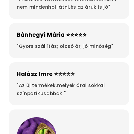
nem mindenhol látni,és az áruk is jó"
Bánhegyi Mária ⭐⭐⭐⭐⭐
"Gyors szállítás; olcsó ár; jó minőség"
Halász Imre ⭐⭐⭐⭐⭐
"Az új termékek,melyek árai sokkal
színpatikusabbak "