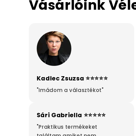
Vásárlóink Vé
Kadlec Zsuzsa ⭐⭐⭐⭐⭐
"Imádom a választékot"
Sári Gabriella ⭐⭐⭐⭐⭐
"Praktikus termékeket
találtam,amiket nem