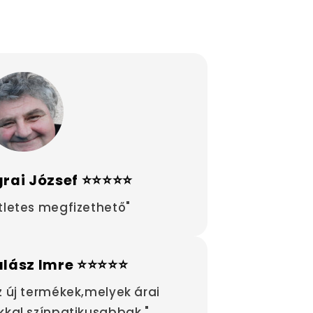
rai József ⭐⭐⭐⭐⭐
tletes megfizethető"
alász Imre ⭐⭐⭐⭐⭐
z új termékek,melyek árai
kkal színpatikusabbak "