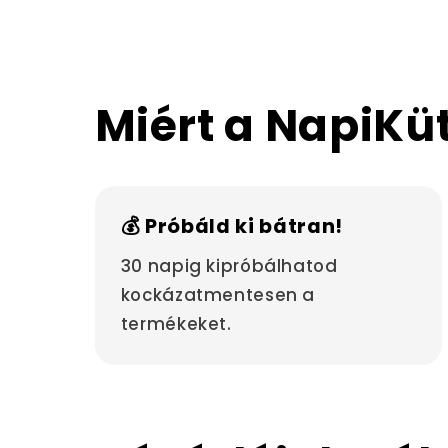
Miért a NapiKü
💰 Próbáld ki bátran!
30 napig kipróbálhatod
kockázatmentesen a
termékeket.