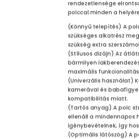
rendezetlensége elronts
polccal minden a helyére
(Könnyű telepítés) A pol
szükséges alkatrész meg
szükség extra szerszámo
(Stílusos dizájn) Az átlá
bármilyen lakberendezési
maximális funkcionalitás
(Univerzális használat) 
kamerával és babafigyel
kompatibilitás miatt.
(Tartós anyag) A polc s
ellenáll a mindennapos h
igénybevételnek, így ho
(Optimális látószög) A po