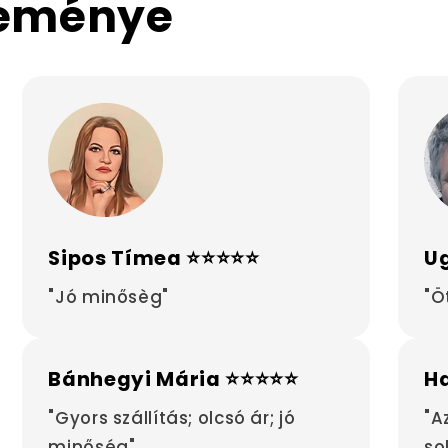
leménye
Sipos Tímea ⭐⭐⭐⭐⭐
Ug
"Jó minősèg"
"Ö
Bánhegyi Mária ⭐⭐⭐⭐⭐
H
"Gyors szállítás; olcsó ár; jó
"A
minőség"
so