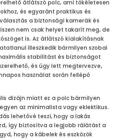
erelhető átlátszó polc, ami tökéletesen
okhoz, és egyaránt praktikus és
is választás a biztonsági kamerák és
iszen nem csak helyet takarít meg, de
tószöget is. Az átlátszó kialakításnak
atatlanul illeszkedik bármilyen szobai
ximális stabilitást és biztonságot
szerelhető, és úgy lett megtervezve,
ennapos használat során fellépő
ális dizájn miatt ez a polc bármilyen
egyen az minimalista vagy eklektikus.
dás lehetővé teszi, hogy a lakás
d, így biztosítva a legjobb rálátást a
agyd, hogy a kábelek és eszközök