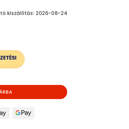
tó kiszállítás: 2026-08-24
khöz
nek
ÁRBA