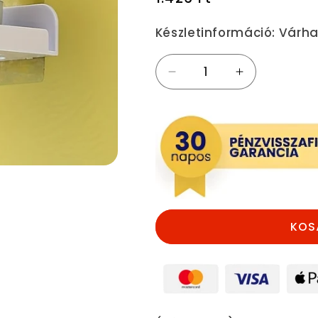
ár
Készletinformáció:
Várha
Falra
Falra
szerelhető
szerelhető
átlátszó
átlátszó
polc
polc
biztonsági
biztonsági
kamerákhoz
kamerákhoz
és
és
babafigyelőkhöz
babafigyelő
mennyiségének
mennyiségé
csökkentése
növelése
KOS