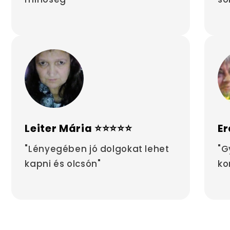
Leiter Mária ⭐⭐⭐⭐⭐
Er
"Lényegében jó dolgokat lehet
"G
kapni és olcsón"
ko