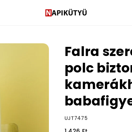
Falra szer
polc bizt
kamerákh
babafigy
Termékváltozat:
UJT7475
Normál
1.426 Ft