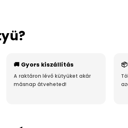
tyü?
🚚 Gyors kiszállítás
📦
A raktáron lévő kütyüket akár
Tö
másnap átveheted!
az