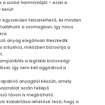
a a szoba harmóniáját – ezzel a
 kerül!
c egyszerűen felszerelhető, és minden
található a csomagban, így nincs
kra.
tszó anyag elegánsan illeszkedik
 stílushoz, miközben biztosítja a
t.
Kompatibilis a legtöbb biztonsági
ővel, így nem kell aggódnod a
trapabíró anyagból készült, amely
asználat során fellépő
sszú távon is megbízható.
lc kialakítása lehetővé teszi, hogy a