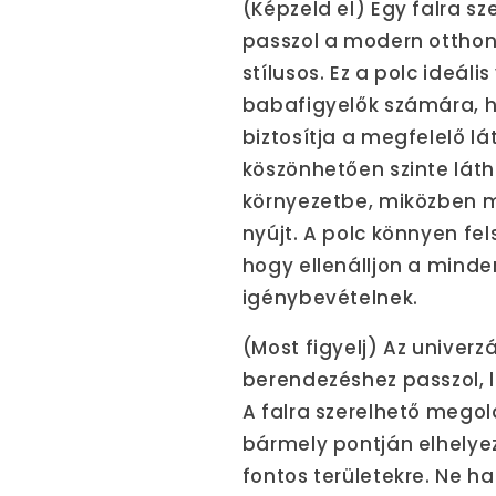
(Képzeld el) Egy falra sz
passzol a modern otthon
stílusos. Ez a polc ideál
babafigyelők számára, h
biztosítja a megfelelő lá
köszönhetően szinte láth
környezetbe, miközben ma
nyújt. A polc könnyen fel
hogy ellenálljon a mind
igénybevételnek.
(Most figyelj) Az univerz
berendezéshez passzol, l
A falra szerelhető megol
bármely pontján elhelyez
fontos területekre. Ne h