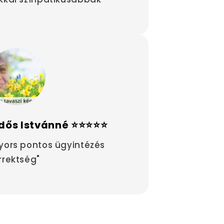
dős Istvánné ⭐⭐⭐⭐⭐
yors pontos ügyintézés
rrektség"