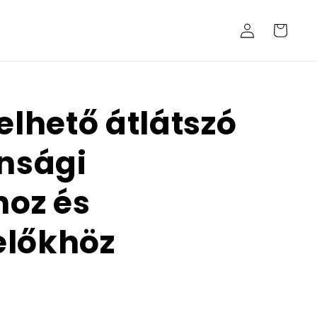
Bejelentkezés
Kosár
elhető átlátszó
onsági
oz és
előkhöz