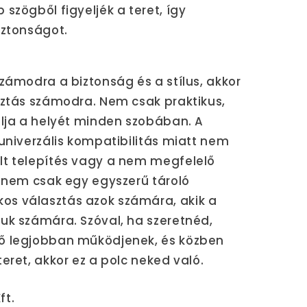
szögből figyeljék a teret, így
iztonságot.
számodra a biztonság és a stílus, akkor
sztás számodra. Nem csak praktikus,
llja a helyét minden szobában. A
 univerzális kompatibilitás miatt nem
lt telepítés vagy a nem megfelelő
c nem csak egy egyszerű tároló
s választás azok számára, akik a
uk számára. Szóval, ha szeretnéd,
ő legjobban működjenek, és közben
eret, akkor ez a polc neked való.
ft.