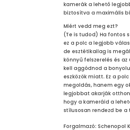
kamerák a lehető legjobb 
biztosítva a maximális b
Miért vedd meg ezt?
(Te is tudod) Ha fontos 
ez a polc a legjobb vála
de esztétikailag is megá
könnyű felszerelés és az
kell aggódnod a bonyolu
eszközök miatt. Ez a pol
megoldás, hanem egy oko
legjobbat akarják otthon
hogy a kameráid a lehet
stílusosan rendezd be a t
Forgalmazó: Schenopol K