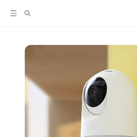
Ugrás a
tartalomhoz
Kihagyás, és
ugrás a
termékadatokra