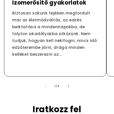
Izomerősítő gyakorlatok
Biztosan sokunk fejében megfordult
már az életmódváltás, az edzés
beiktatása a mindennapokba, de
folyton akadályokba ütközünk. Nem
tudjuk, hogyan kell nekifogni, nincs idő
edzőterembe járni, drága minden
kelléket beszerezni az...
/
1
/
4
Iratkozz fel