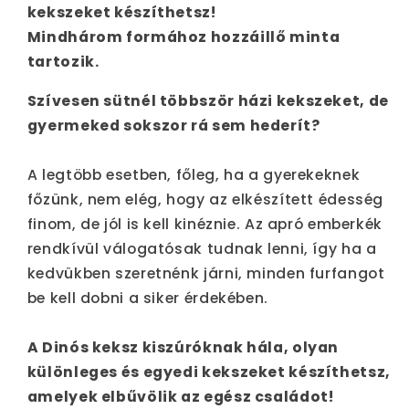
kekszeket készíthetsz!
Mindhárom formához hozzáillő minta
tartozik.
Szívesen sütnél többször házi kekszeket, de
gyermeked sokszor rá sem hederít?
A legtöbb esetben, főleg, ha a gyerekeknek
főzünk, nem elég, hogy az elkészített édesség
finom, de jól is kell kinéznie. Az apró emberkék
rendkívül válogatósak tudnak lenni, így ha a
kedvükben szeretnénk járni, minden furfangot
be kell dobni a siker érdekében.
A Dinós keksz kiszúróknak hála, olyan
különleges és egyedi kekszeket készíthetsz,
amelyek elbűvölik az egész családot!