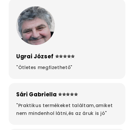
Ugrai József ⭐⭐⭐⭐⭐
"Ötletes megfizethető"
Sári Gabriella ⭐⭐⭐⭐⭐
"Praktikus termékeket találtam,amiket
nem mindenhol látni,és az áruk is jó"