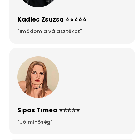
Kadlec Zsuzsa ⭐⭐⭐⭐⭐
"Imádom a választékot"
Sipos Tímea ⭐⭐⭐⭐⭐
"Jó minősèg"