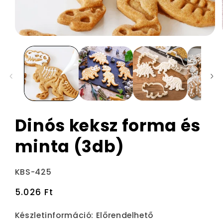
Dinós keksz forma és
minta (3db)
Termékváltozat:
KBS-425
Normál
5.026 Ft
ár
Készletinformáció:
Előrendelhető