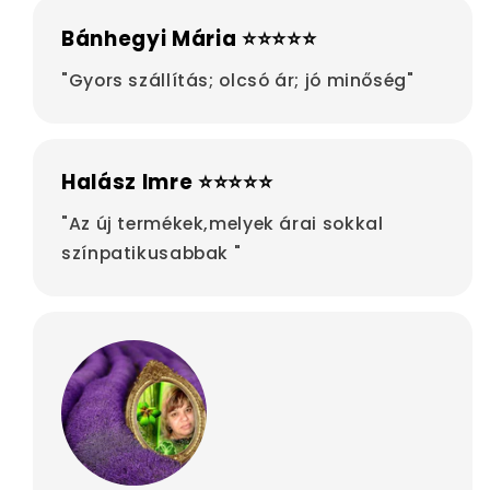
Bánhegyi Mária ⭐⭐⭐⭐⭐
"Gyors szállítás; olcsó ár; jó minőség"
Halász Imre ⭐⭐⭐⭐⭐
"Az új termékek,melyek árai sokkal
színpatikusabbak "