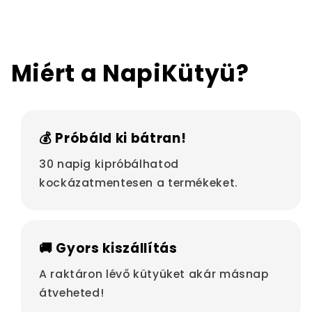
Miért a NapiKütyü?
💰 Próbáld ki bátran!
30 napig kipróbálhatod
kockázatmentesen a termékeket.
🚚 Gyors kiszállítás
A raktáron lévő kütyüket akár másnap
átveheted!