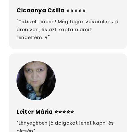
Cicaanya Csilla ⭐⭐⭐⭐⭐
"Tetszett inden! Még fogok vásárolni! Jó
áron van, és azt kaptam amit
rendeltem. ♥"
Leiter Mária ⭐⭐⭐⭐⭐
"Lényegében jó dolgokat lehet kapni és
olcsón"