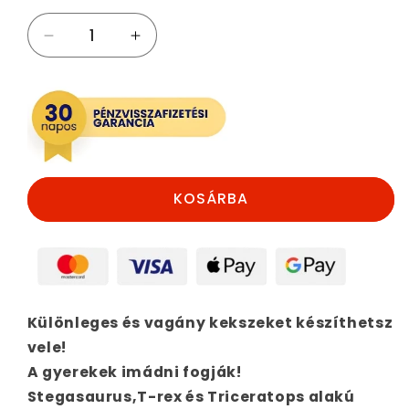
Dinós
Dinós
keksz
keksz
forma
forma
és
és
minta
minta
(3db)
(3db)
mennyiségének
mennyiségének
csökkentése
növelése
KOSÁRBA
Különleges és vagány kekszeket készíthetsz
vele!
A gyerekek imádni fogják!
Stegasaurus,T-rex és Triceratops alakú