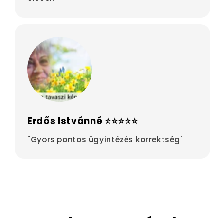
Erdős Istvánné ⭐⭐⭐⭐⭐
"Gyors pontos ügyintézés korrektség"