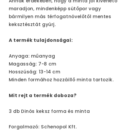
Annak érdekében, hogy a minta jól kivehető
maradjon, mindenképp sütőpor vagy
bármilyen más térfogatnövelőtől mentes
keksztésztát gyúrj.
A termék tulajdonságai:
Anyaga: műanyag
Magasság: 7-8 cm
Hosszúság: 13-14 cm
Minden formához hozzáillő minta tartozik.
Mit rejt a termék doboza?
3 db Dinós keksz forma és minta
Forgalmazó: Schenopol Kft.