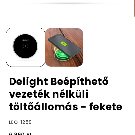
Delight Beépíthető
vezeték nélküli
töltőállomás - fekete
Termékváltozat:
LEO-1259
Normál
6.990 Ft