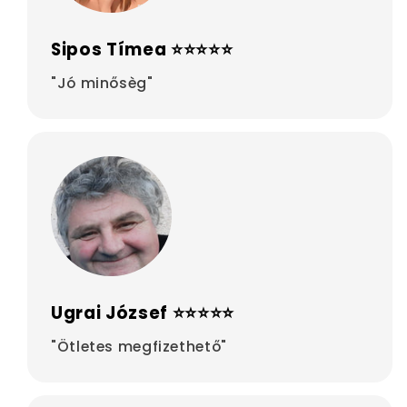
Sipos Tímea ⭐⭐⭐⭐⭐
"Jó minősèg"
Ugrai József ⭐⭐⭐⭐⭐
"Ötletes megfizethető"