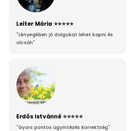
Leiter Mária ⭐⭐⭐⭐⭐
"Lényegében jó dolgokat lehet kapni és
olcsón"
Erdős Istvánné ⭐⭐⭐⭐⭐
"Gyors pontos ügyintézés korrektség"