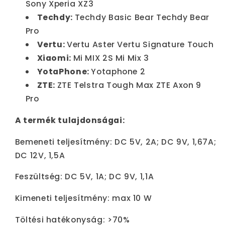
Sony Xperia XZ3
Techdy:
Techdy Basic Bear Techdy Bear
Pro
Vertu:
Vertu Aster Vertu Signature Touch
Xiaomi:
Mi MIX 2S Mi Mix 3
YotaPhone:
Yotaphone 2
ZTE:
ZTE Telstra Tough Max ZTE Axon 9
Pro
A termék tulajdonságai:
Bemeneti teljesítmény: DC 5V, 2A; DC 9V, 1,67A;
DC 12V, 1,5A
Feszültség: DC 5V, 1A; DC 9V, 1,1A
Kimeneti teljesítmény: max 10 W
Töltési hatékonyság: >70%