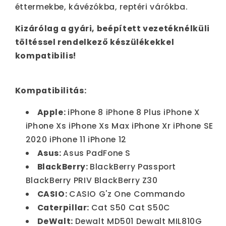
éttermekbe, kávézókba, reptéri várókba.
Kizárólag a gyári, beépített vezetéknélküli
töltéssel rendelkező készülékekkel
kompatibilis!
Kompatibilitás:
Apple:
iPhone 8 iPhone 8 Plus iPhone X
iPhone Xs iPhone Xs Max iPhone Xr iPhone SE
2020 iPhone 11 iPhone 12
Asus:
Asus PadFone S
BlackBerry:
BlackBerry Passport
BlackBerry PRIV BlackBerry Z30
CASIO:
CASIO G'z One Commando
Caterpillar:
Cat S50 Cat S50C
DeWalt:
Dewalt MD501 Dewalt MIL810G