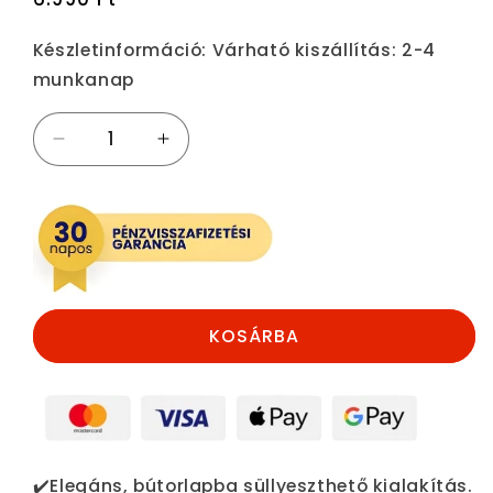
ár
Készletinformáció:
Várható kiszállítás: 2-4
munkanap
Delight
Delight
Beépíthető
Beépíthető
vezeték
vezeték
nélküli
nélküli
töltőállomás
töltőállomás
-
-
fekete
fekete
mennyiségének
mennyiségének
KOSÁRBA
csökkentése
növelése
✔️Elegáns, bútorlapba süllyeszthető kialakítás.