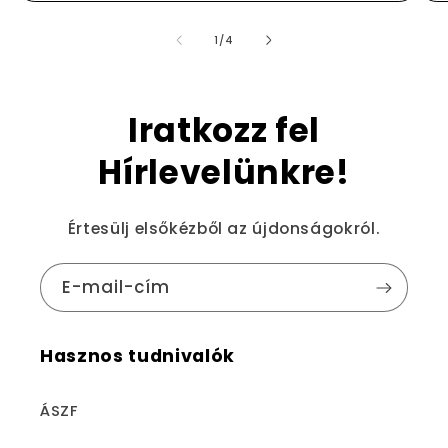
/
1
/
4
Iratkozz fel
Hírlevelünkre!
Értesülj elsőkézből az újdonságokról.
E-mail-cím
Hasznos tudnivalók
ÁSZF