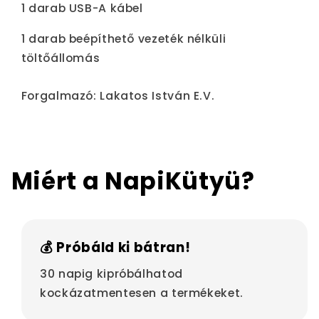
1 darab USB-A kábel
1 darab beépíthető vezeték nélküli
töltőállomás
Forgalmazó: Lakatos István E.V.
Miért a NapiKütyü?
💰 Próbáld ki bátran!
30 napig kipróbálhatod
kockázatmentesen a termékeket.