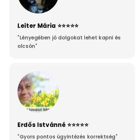
Leiter Mária ⭐⭐⭐⭐⭐
"Lényegében jó dolgokat lehet kapni és
olcsón"
Erdős Istvánné ⭐⭐⭐⭐⭐
"Gyors pontos ügyintézés korrektség"