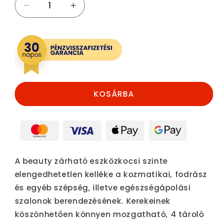
nincs
készleten
Beauty
Beauty
zárható
zárható
eszközkocsi
eszközkocsi
mennyiségének
mennyiségének
csökkentése
növelése
KOSÁRBA
A beauty zárható eszközkocsi szinte
elengedhetetlen kelléke a kozmatikai, fodrász
és egyéb szépség, illetve egészségápolási
szalonok berendezésének. Kerekeinek
köszönhetően könnyen mozgatható, 4 tároló