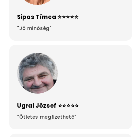
Sipos Tímea ⭐⭐⭐⭐⭐
"Jó minősèg"
Ugrai József ⭐⭐⭐⭐⭐
"Ötletes megfizethető"