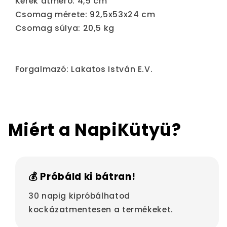
Kerék átmérő: 4,5 cm
Csomag mérete: 92,5x53x24 cm
Csomag súlya: 20,5 kg
Forgalmazó: Lakatos István E.V.
Miért a NapiKütyü?
💰 Próbáld ki bátran!
30 napig kipróbálhatod
kockázatmentesen a termékeket.