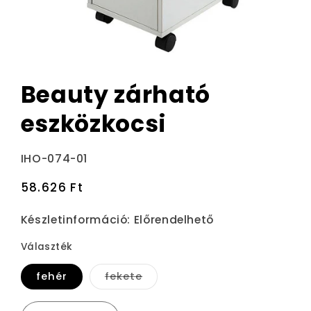
Beauty zárható
eszközkocsi
Termékváltozat:
IHO-074-01
Normál
58.626 Ft
ár
Készletinformáció:
Előrendelhető
Választék
A
fehér
fekete
változat
elfogyott
vagy