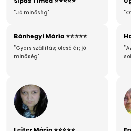
Sipos Tímea ⭐⭐⭐⭐⭐
Ug
"Jó minősèg"
"Ö
Bánhegyi Mária ⭐⭐⭐⭐⭐
H
"Gyors szállítás; olcsó ár; jó
"A
minőség"
so
Leiter Mária ⭐⭐⭐⭐⭐
Er