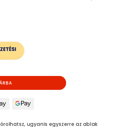
nek
ÁRBA
órolhatsz, ugyanis egyszerre az ablak