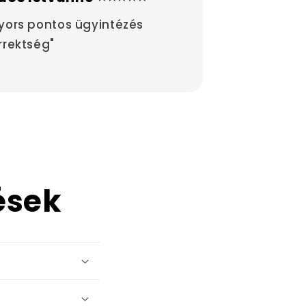
yors pontos ügyintézés
rrektség"
ések