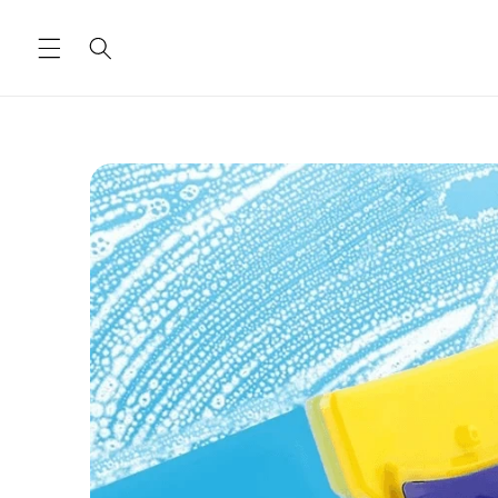
Ugrás a
tartalomhoz
Kihagyás, és
ugrás a
termékadatokra