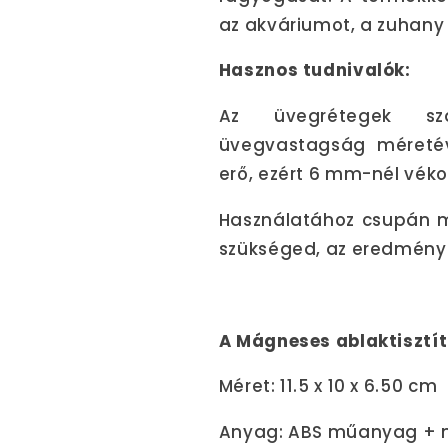
az akváriumot, a zuhany 
Hasznos tudnivalók:
Az üvegrétegek s
üvegvastagság méreté
erő, ezért 6 mm-nél vék
Használatához csupán me
szükséged, az eredmény 
A Mágneses ablaktisztít
Méret: 11.5 x 10 x 6.50 cm
Anyag: ABS műanyag +