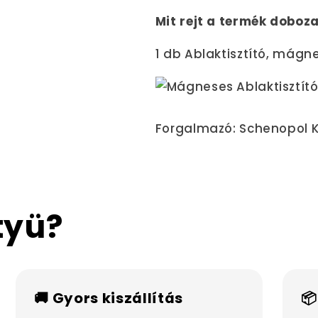
Mit rejt a termék doboz
1 db Ablaktisztító, mágn
Forgalmazó: Schenopol K
tyü?
🚚 Gyors kiszállítás
📦