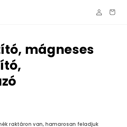
Bejelentkezés
Kosár
tító, mágneses
ító,
úzó
mék raktáron van, hamarosan feladjuk