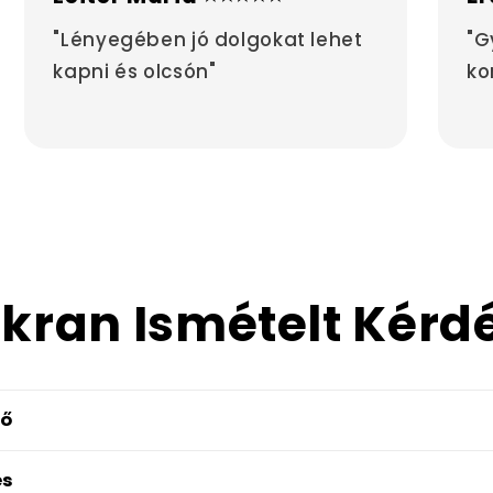
"Lényegében jó dolgokat lehet
"G
kapni és olcsón"
ko
kran Ismételt Kérd
dő
és