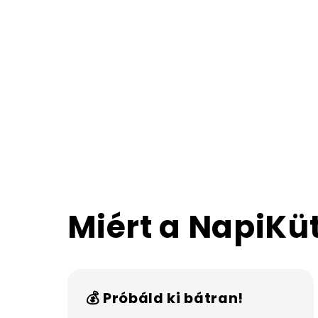
Miért a NapiKü
💰 Próbáld ki bátran!