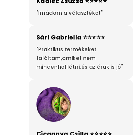
Kadlec Zsuzsa ⭐⭐⭐⭐⭐
"Imádom a választékot"
Sári Gabriella ⭐⭐⭐⭐⭐
"Praktikus termékeket
találtam,amiket nem
mindenhol látni,és az áruk is jó"
Cicaanya Csilla ⭐⭐⭐⭐⭐