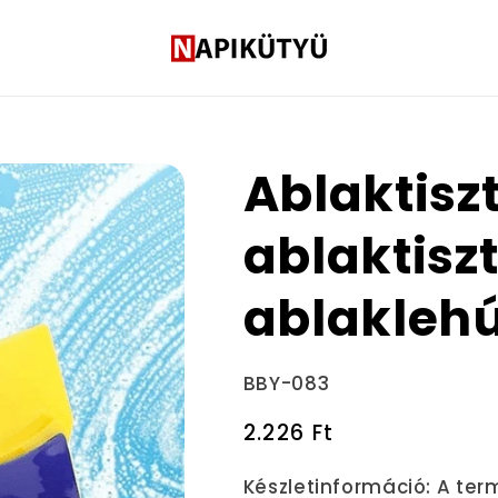
Ablaktisz
ablaktiszt
ablakleh
Termékváltozat:
BBY-083
Normál
2.226 Ft
ár
Készletinformáció:
A ter