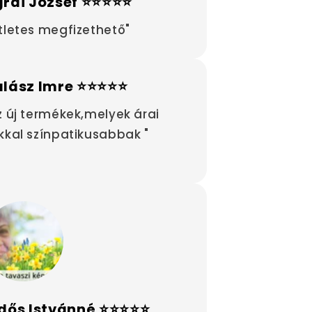
rai József ⭐⭐⭐⭐⭐
tletes megfizethető"
alász Imre ⭐⭐⭐⭐⭐
z új termékek,melyek árai
kkal színpatikusabbak "
dős Istvánné ⭐⭐⭐⭐⭐