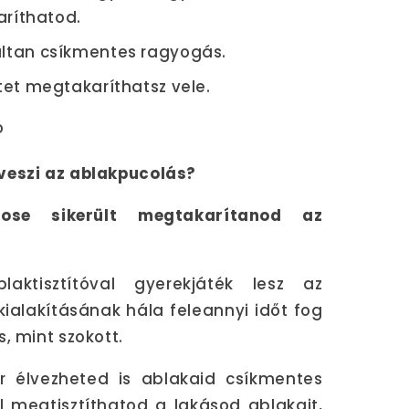
ríthatod.
ltan csíkmentes ragyogás.
et megtakaríthatsz vele.
veszi az ablakpucolás?
ose sikerült megtakarítanod az
aktisztítóval gyerekjáték lesz az
 kialakításának hála feleannyi időt fog
, mint szokott.
 élvezheted is ablakaid csíkmentes
 megtisztíthatod a lakásod ablakait,