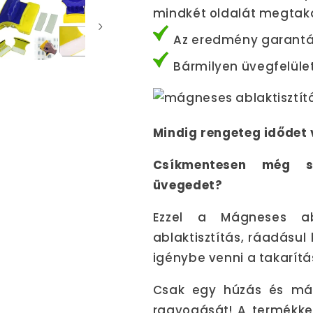
mindkét oldalát megtaka
Az eredmény garantá
Bármilyen üvegfelület
Mindig rengeteg idődet 
Csíkmentesen még s
üvegedet?
Ezzel a Mágneses abl
ablaktisztítás, ráadásul
igénybe venni a takarítás
Csak egy húzás és már
ragyogását! A termékkel