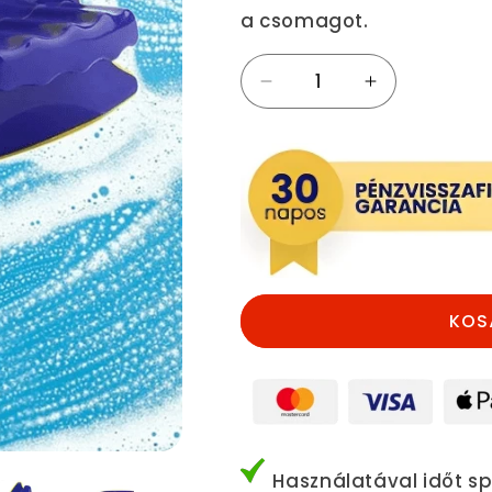
a csomagot.
Ablaktisztító,
Ablaktisztító,
mágneses
mágneses
ablaktisztító,
ablaktisztító,
ablaklehúzó
ablaklehúzó
mennyiségének
mennyiségé
csökkentése
növelése
KOS
Használatával időt sp