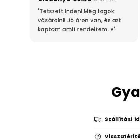
"Tetszett inden! Még fogok
vásárolni! Jó áron van, és azt
kaptam amit rendeltem. ♥"
Gya
Szállítási i
Visszatérít