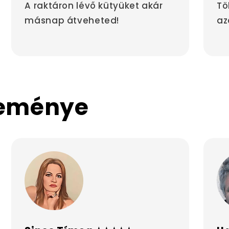
A raktáron lévő kütyüket akár
Tö
másnap átveheted!
az
leménye