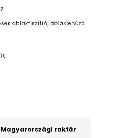
a?
eses ablaktisztító, ablaklehúzó
ft.
 Magyarországi raktár