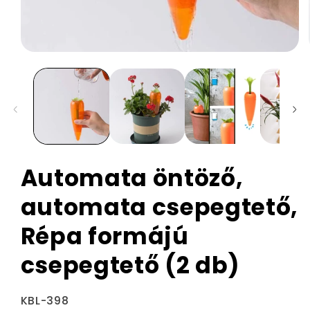
Automata öntöző,
automata csepegtető,
Répa formájú
csepegtető (2 db)
Termékváltozat:
KBL-398