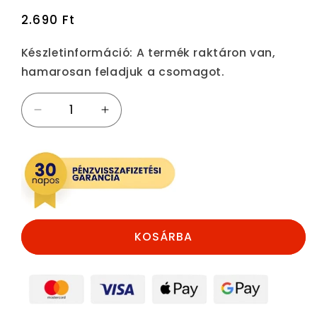
Normál
2.690 Ft
ár
Készletinformáció:
A termék raktáron van,
hamarosan feladjuk a csomagot.
Automata
Automata
öntöző,
öntöző,
automata
automata
csepegtető,
csepegtető,
Répa
Répa
formájú
formájú
csepegtető
csepegtető
(2
(2
KOSÁRBA
db)
db)
mennyiségének
mennyiségének
csökkentése
növelése