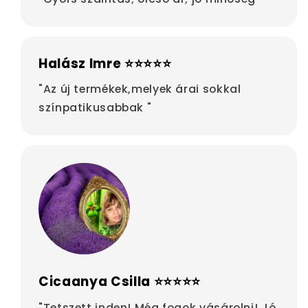
Halász Imre ⭐⭐⭐⭐⭐
"Az új termékek,melyek árai sokkal
színpatikusabbak "
Cicaanya Csilla ⭐⭐⭐⭐⭐
"Tetszett inden! Még fogok vásárolni! Jó