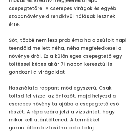
mókás és kreatív megjelenésű répa
csepegtetőre! A cserepes virágok és egyéb
szobanövényeid rendkívül hálásak lesznek
érte.
Sőt, többé nem lesz probléma ha a zsúfolt napi
teendőid mellett néha, néha megfeledkezel a
növényeidról. Ez a különleges csepegtető egy
töltéssel képes akár 7! napon keresztül is
gondozni a virágaidat!
Használata roppant mód egyszerű. Csak
töltsd fel vízzel az öntözőt, majd helyezd a
cserepes növény talajába a csepegtető cső
részét. A répa szára jelzi a vízszintet, hogy
mikor kell utántöltened. A termékkel
garantáltan biztosíthatod a talaj