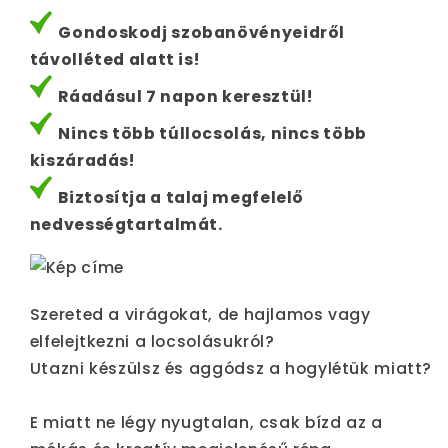
Gondoskodj szobanövényeidről
távolléted alatt is!
Ráadásul 7 napon keresztül!
Nincs több túllocsolás, nincs több
kiszáradás!
Biztosítja a talaj megfelelő
nedvességtartalmát.
Szereted a virágokat, de hajlamos vagy
elfelejtkezni a locsolásukról?
Utazni készülsz és aggódsz a hogylétük miatt?
E miatt ne légy nyugtalan, csak bízd az a