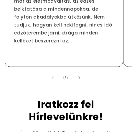
már az életmódváltás, az edzés
beiktatása a mindennapokba, de
folyton akadályokba ütközünk. Nem
tudjuk, hogyan kell nekifogni, nincs idő
edzőterembe járni, drága minden
kelléket beszerezni az...
/
1
/
4
Iratkozz fel
Hírlevelünkre!