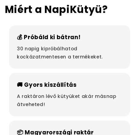
Miért a NapiKütyü?
💰 Próbáld ki bátran!
30 napig kipróbálhatod
kockázatmentesen a termékeket.
🚚 Gyors kiszállítás
A raktáron lévő kütyüket akár másnap
átveheted!
📦 Magyarországi raktár