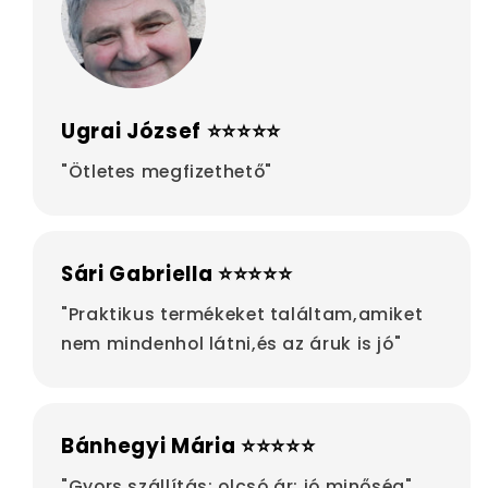
Ugrai József ⭐⭐⭐⭐⭐
"Ötletes megfizethető"
Sári Gabriella ⭐⭐⭐⭐⭐
"Praktikus termékeket találtam,amiket
nem mindenhol látni,és az áruk is jó"
Bánhegyi Mária ⭐⭐⭐⭐⭐
"Gyors szállítás; olcsó ár; jó minőség"