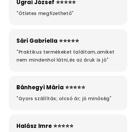
Ugrai József ⭐⭐⭐⭐⭐
"Ötletes megfizethető"
Sári Gabriella ⭐⭐⭐⭐⭐
"Praktikus termékeket találtam,amiket
nem mindenhol látni,és az áruk is jó"
Bánhegyi Mária ⭐⭐⭐⭐⭐
"Gyors szállítás; olcsó ár; jó minőség"
Halász Imre ⭐⭐⭐⭐⭐