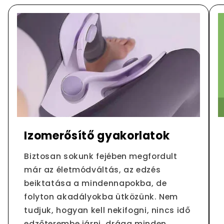
Izomerősítő gyakorlatok
Biztosan sokunk fejében megfordult
már az életmódváltás, az edzés
beiktatása a mindennapokba, de
folyton akadályokba ütközünk. Nem
tudjuk, hogyan kell nekifogni, nincs idő
edzőterembe járni, drága minden