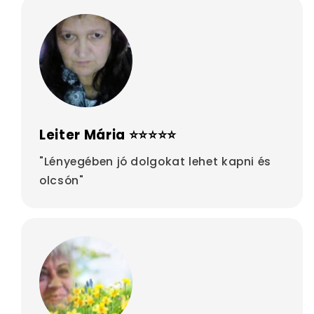
Leiter Mária ⭐⭐⭐⭐⭐
"Lényegében jó dolgokat lehet kapni és
olcsón"