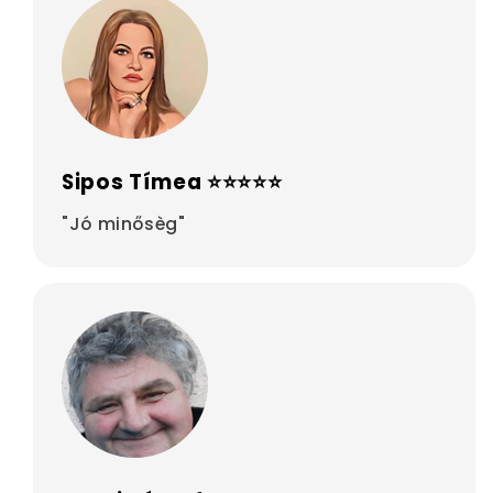
Sipos Tímea ⭐⭐⭐⭐⭐
"Jó minősèg"