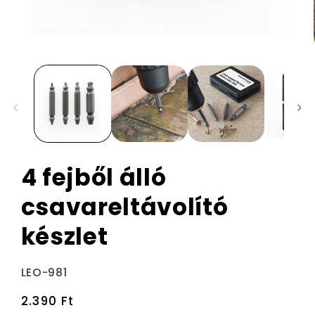
4 fejből álló
csavareltávolító
készlet
Termékváltozat:
LEO-981
Normál
2.390 Ft