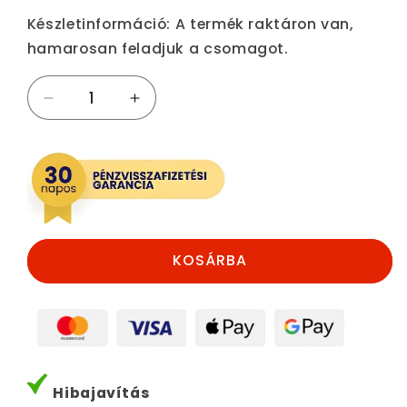
ár
Készletinformáció:
A termék raktáron van,
hamarosan feladjuk a csomagot.
4
4
fejből
fejből
álló
álló
csavareltávolító
csavareltávolító
készlet
készlet
mennyiségének
mennyiségének
csökkentése
növelése
KOSÁRBA
Hibajavítás