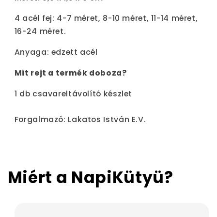
4 acél fej: 4-7 méret, 8-10 méret, 11-14 méret,
16-24 méret.
Anyaga: edzett acél
Mit rejt a termék doboza?
1 db csavareltávolító készlet
Forgalmazó: Lakatos István E.V.
Miért a NapiKütyü?