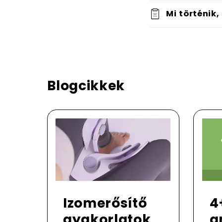
Mi történik,
Blogcikkek
Izomerősítő
4
gyakorlatok
a