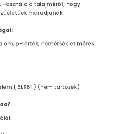
Használd a talajmérőt, hogy
szúéletűek maradjanak.
ágai:
lom, pH érték, hőmérséklet mérés.
s
 elem (
6LR61
) (nem tartozék)
oza?
gálót