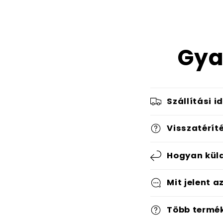
Gya
Szállítási i
Visszatérít
Hogyan küld
Mit jelent a
Több termé