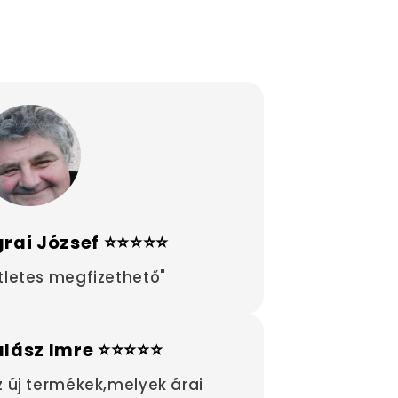
rai József ⭐⭐⭐⭐⭐
tletes megfizethető"
alász Imre ⭐⭐⭐⭐⭐
z új termékek,melyek árai