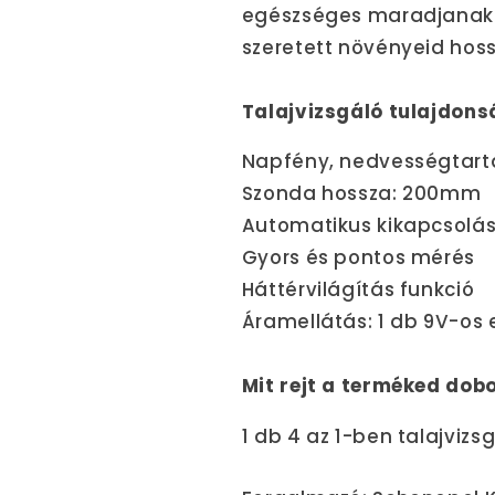
egészséges maradjanak. 
szeretett növényeid hos
Talajvizsgáló tulajdons
Napfény, nedvességtarta
Szonda hossza: 200mm
Automatikus kikapcsolá
Gyors és pontos mérés
Háttérvilágítás funkció
Áramellátás: 1 db 9V-os
Mit rejt a terméked dob
1 db 4 az 1-ben talajvizs