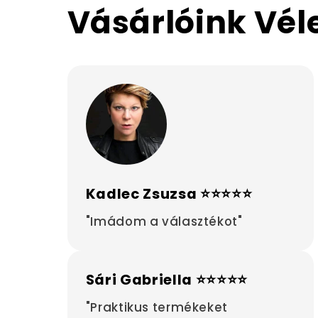
Vásárlóink Vé
Kadlec Zsuzsa ⭐⭐⭐⭐⭐
"Imádom a választékot"
Sári Gabriella ⭐⭐⭐⭐⭐
"Praktikus termékeket