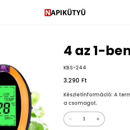
4 az 1-be
Termékváltozat:
KBS-244
Normál
3.290 Ft
ár
Készletinformáció:
A ter
a csomagot.
4
4
az
az