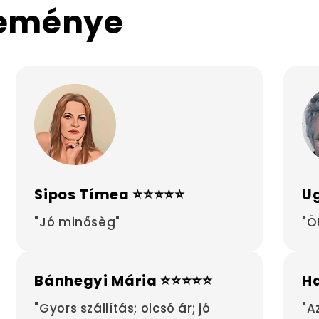
leménye
Sipos Tímea ⭐⭐⭐⭐⭐
Ug
"Jó minősèg"
"Ö
Bánhegyi Mária ⭐⭐⭐⭐⭐
H
"Gyors szállítás; olcsó ár; jó
"A