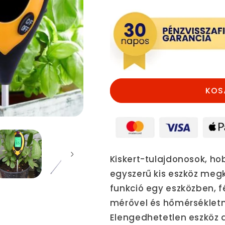
1-
1-
ben
ben
Talajvizsgáló
Talajvizsgáló
mennyiségének
mennyiségé
csökkentése
növelése
KOS
Kiskert-tulajdonosok, hobb
egyszerű kis eszköz meg
funkció egy eszközben, 
mérővel és hőmérsékletm
Elengedhetetlen eszköz 