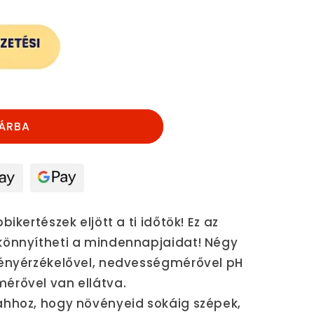
nek
ÁRBA
ikertészek eljött a ti időtök! Ez az
könnyítheti a mindennapjaidat! Négy
fényérzékelővel, nedvességmérővel pH
érővel van ellátva.
ahhoz, hogy növényeid sokáig szépek,