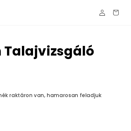
Bejelentkezés
Kosár
n Talajvizsgáló
mék raktáron van, hamarosan feladjuk