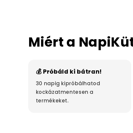
Miért a NapiKü
💰 Próbáld ki bátran!
30 napig kipróbálhatod
kockázatmentesen a
termékeket.