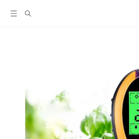
Ugrás a
tartalomhoz
Kihagyás, és
ugrás a
termékadatokra