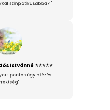
kkal színpatikusabbak "
dős Istvánné ⭐⭐⭐⭐⭐
yors pontos ügyintézés
rrektség"