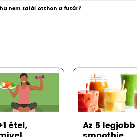
 ha nem talál otthon a futár?
+1 étel,
Az 5 legjobb
mivel
smoothie