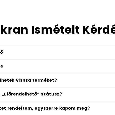
kran Ismételt Kérd
dő
és
hetek vissza terméket?
z „Előrendelhető” státusz?
ket rendeltem, egyszerre kapom meg?