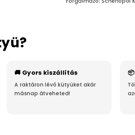
Forgalmazó: Schenopol K
tyü?
🚚 Gyors kiszállítás
📦
A raktáron lévő kütyüket akár
Tö
másnap átveheted!
az