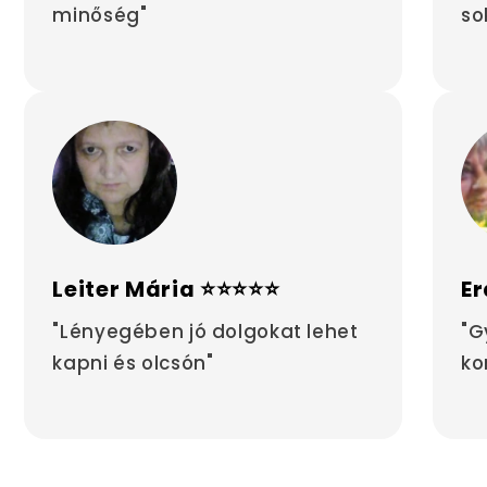
minőség"
so
Leiter Mária ⭐⭐⭐⭐⭐
Er
"Lényegében jó dolgokat lehet
"G
kapni és olcsón"
ko