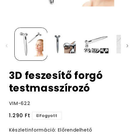
3D feszesítő forgó
testmasszírozó
Termékváltozat:
VIM-622
Normál
1.290 Ft
Elfogyott
ár
Készletinformáció:
Előrendelhető