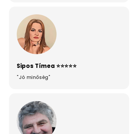
Sipos Tímea ⭐⭐⭐⭐⭐
"Jó minősèg"