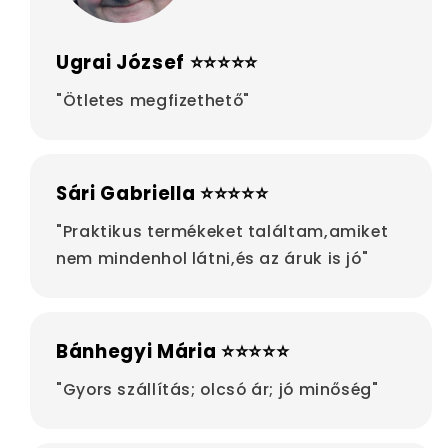
Ugrai József ⭐⭐⭐⭐⭐
"Ötletes megfizethető"
Sári Gabriella ⭐⭐⭐⭐⭐
"Praktikus termékeket találtam,amiket
nem mindenhol látni,és az áruk is jó"
Bánhegyi Mária ⭐⭐⭐⭐⭐
"Gyors szállítás; olcsó ár; jó minőség"