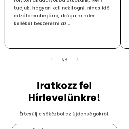
folyton akadályokba ütközünk. Nem
tudjuk, hogyan kell nekifogni, nincs idő
edzőterembe járni, drága minden
kelléket beszerezni az...
/
1
/
4
Iratkozz fel
Hírlevelünkre!
Értesülj elsőkézből az újdonságokról.