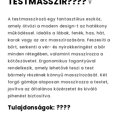
TESTMASSZÍR????‍♀️
A testmasszírozó egy fantasztikus eszköz,
amely ötvözi a modern design-t az hatékony
működéssel. Ideális a lábak, fenék, has, hát,
karok vagy az arc masszírozására. Feszesíti a
bőrt, serkenti a vér- és nyirokkeringést a bőr
minden rétegében, valamint masszírozza a
kötőszövetet. Ergonomikus fogantyúval
rendelkezik, amely lehetővé teszi a test
bármely részének könnyű masszírozását. Két
forgó gömbje alaposan masszírozza a testet,
javítva az általános közérzetet és kiváló
pihenést biztosítva.
Tulajdonságok: ????