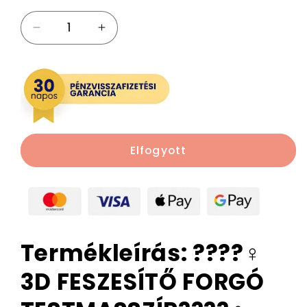
3D
3D
feszesítő
feszesítő
forgó
forgó
testmasszírozó
testmasszírozó
mennyiségének
mennyiségének
csökkentése
növelése
Elfogyott
Termékleírás: ????‍♀️
3D FESZESÍTŐ FORGÓ