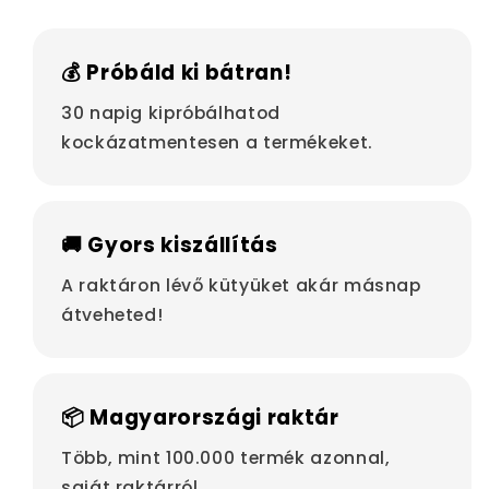
💰 Próbáld ki bátran!
30 napig kipróbálhatod
kockázatmentesen a termékeket.
🚚 Gyors kiszállítás
A raktáron lévő kütyüket akár másnap
átveheted!
📦 Magyarországi raktár
Több, mint 100.000 termék azonnal,
saját raktárról.