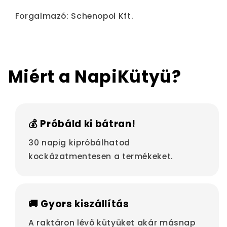
Forgalmazó: Schenopol Kft.
Miért a NapiKütyü?
💰 Próbáld ki bátran!
30 napig kipróbálhatod
kockázatmentesen a termékeket.
🚚 Gyors kiszállítás
A raktáron lévő kütyüket akár másnap