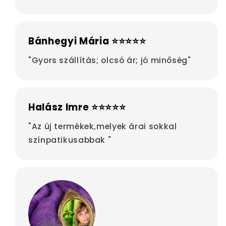
Bánhegyi Mária ⭐⭐⭐⭐⭐
"Gyors szállítás; olcsó ár; jó minőség"
Halász Imre ⭐⭐⭐⭐⭐
"Az új termékek,melyek árai sokkal
színpatikusabbak "