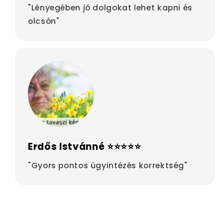
"Lényegében jó dolgokat lehet kapni és
olcsón"
Erdős Istvánné ⭐⭐⭐⭐⭐
"Gyors pontos ügyintézés korrektség"