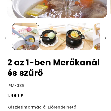
2 az 1-ben Merőkanál
és szűrő
Termékváltozat:
IPM-039
Normál
1.690 Ft
ár
Készletinformáció:
Előrendelhető