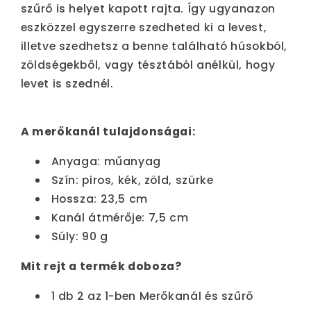
szűrő is helyet kapott rajta. Így ugyanazon
eszközzel egyszerre szedheted ki a levest,
illetve szedhetsz a benne található húsokból,
zöldségekből, vagy tésztából anélkül, hogy
levet is szednél.
A merőkanál tulajdonságai:
Anyaga: műanyag
Szín: piros, kék, zöld, szürke
Hossza: 23,5 cm
Kanál átmérője: 7,5 cm
Súly: 90 g
Mit rejt a termék doboza?
1 db 2 az 1-ben Merőkanál és szűrő