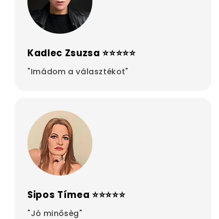
Kadlec Zsuzsa ⭐⭐⭐⭐⭐
"Imádom a választékot"
Sipos Tímea ⭐⭐⭐⭐⭐
"Jó minősèg"