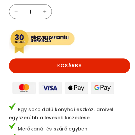
2
2
az
az
1-
1-
ben
ben
Merőkanál
Merőkanál
és
és
szűrő
szűrő
mennyiségének
mennyiségének
KOSÁRBA
csökkentése
növelése
Egy sokoldalú konyhai eszköz, amivel
egyszerűbb a levesek kiszedése.
Merőkanál és szűrő egyben.