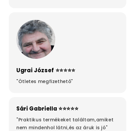
Ugrai József ⭐⭐⭐⭐⭐
"Ötletes megfizethető"
Sári Gabriella ⭐⭐⭐⭐⭐
"Praktikus termékeket találtam,amiket
nem mindenhol látni,és az áruk is jó"