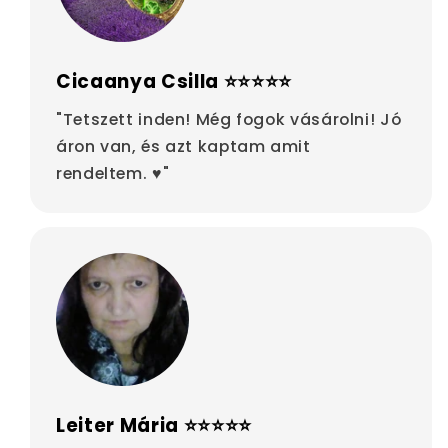
Cicaanya Csilla ⭐⭐⭐⭐⭐
"Tetszett inden! Még fogok vásárolni! Jó
áron van, és azt kaptam amit
rendeltem. ♥"
Leiter Mária ⭐⭐⭐⭐⭐