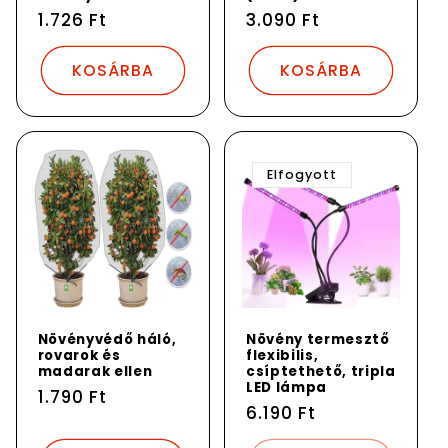
ó
Normál
1.726 Ft
Normál
3.090 Ft
:
ár
ár
KOSÁRBA
KOSÁRBA
Elfogyott
Növényvédő háló,
Növény termesztő
rovarok és
flexibilis,
madarak ellen
csíptethető, tripla
LED lámpa
Normál
1.790 Ft
Normál
6.190 Ft
ár
ár