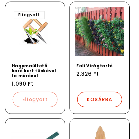
Elfogyott
Hagymaültető
Fali Virágtartó
karó kert tüskével
Normál
2.326 Ft
fa mérővel
ár
Normál
1.090 Ft
ár
Elfogyott
KOSÁRBA