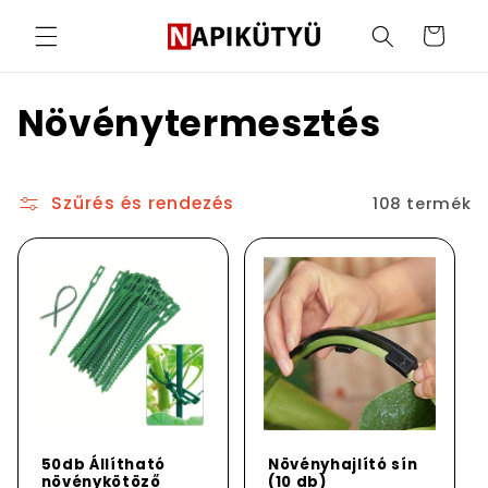
Ugrás a
tartalomhoz
Kosár
K
Növénytermesztés
o
l
Szűrés és rendezés
108 termék
l
e
k
c
i
50db Állítható
Növényhajlító sín
növénykötöző
(10 db)