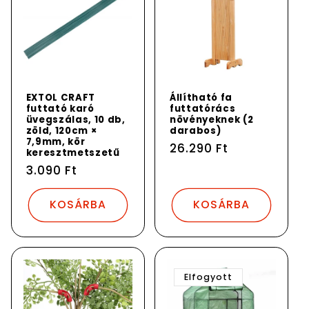
EXTOL CRAFT
Állítható fa
futtató karó
futtatórács
üvegszálas, 10 db,
növényeknek (2
zöld, 120cm ×
darabos)
7,9mm, kör
Normál
26.290 Ft
keresztmetszetű
ár
Normál
3.090 Ft
ár
KOSÁRBA
KOSÁRBA
Elfogyott