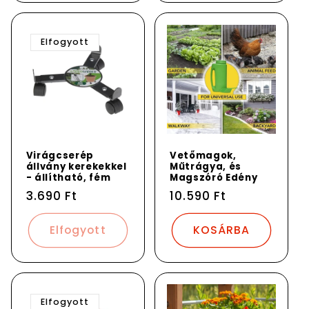
Elfogyott
Virágcserép
Vetőmagok,
állvány kerekekkel
Műtrágya, és
- állítható, fém
Magszóró Edény
Normál
3.690 Ft
Normál
10.590 Ft
ár
ár
Elfogyott
KOSÁRBA
Elfogyott