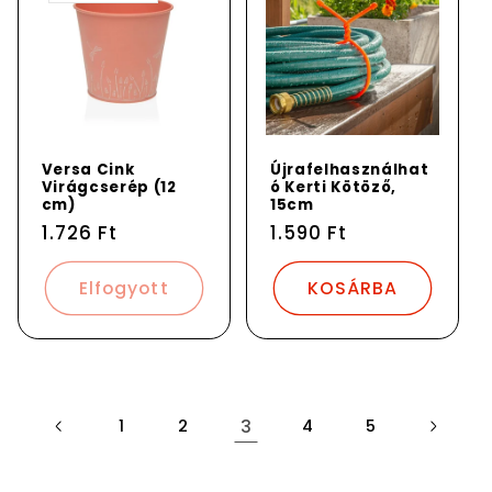
Versa Cink
Újrafelhasználhat
Virágcserép (12
ó Kerti Kötöző,
cm)
15cm
Normál
1.726 Ft
Normál
1.590 Ft
ár
ár
Elfogyott
KOSÁRBA
3
1
2
4
5