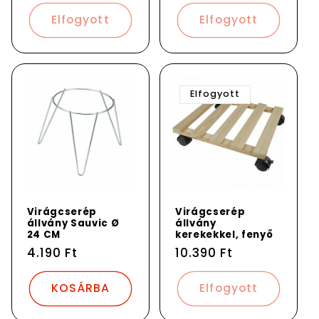
ár
Elfogyott
Elfogyott
Elfogyott
Virágcserép
Virágcserép
állvány Sauvic Ø
állvány
24 CM
kerekekkel, fenyő
Normál
4.190 Ft
Normál
10.390 Ft
ár
ár
KOSÁRBA
Elfogyott