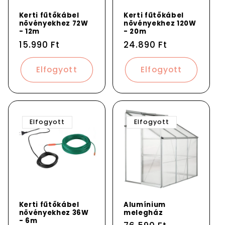
Kerti fűtőkábel
Kerti fűtőkábel
növényekhez 72W
növényekhez 120W
- 12m
- 20m
Normál
15.990 Ft
Normál
24.890 Ft
ár
ár
Elfogyott
Elfogyott
Elfogyott
Elfogyott
Kerti fűtőkábel
Alumínium
növényekhez 36W
melegház
- 6m