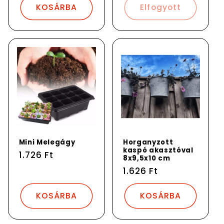
KOSÁRBA
Elfogyott
Mini Melegágy
Horganyzott
kaspó akasztóval
Normál
1.726 Ft
8x9,5x10 cm
ár
Normál
1.626 Ft
ár
KOSÁRBA
KOSÁRBA