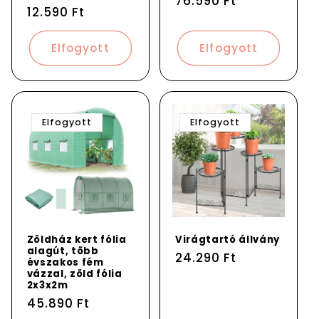
Normál
76.590 Ft
Normál
12.590 Ft
ár
ár
Elfogyott
Elfogyott
Elfogyott
Elfogyott
Zöldház kert fólia
Virágtartó állvány
alagút, több
Normál
24.290 Ft
évszakos fém
ár
vázzal, zöld fólia
2x3x2m
Normál
45.890 Ft