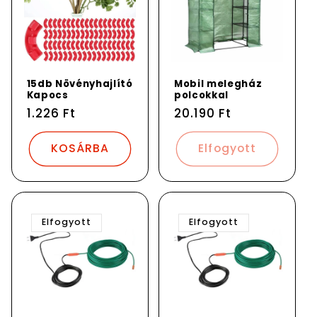
15db Növényhajlító
Mobil melegház
Kapocs
polcokkal
Normál
1.226 Ft
Normál
20.190 Ft
ár
ár
KOSÁRBA
Elfogyott
Elfogyott
Elfogyott